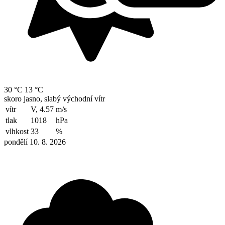
30 °C
13 °C
skoro jasno, slabý východní vítr
vítr
V, 4.57
m/s
tlak
1018
hPa
vlhkost
33
%
pondělí 10. 8. 2026