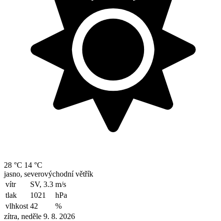
28 °C
14 °C
jasno, severovýchodní větřík
vítr
SV, 3.3
m/s
tlak
1021
hPa
vlhkost
42
%
zítra, neděle 9. 8. 2026