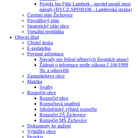
Projekt Jan Filip Lamberk . stavitel mostů mezi
národy (BYCZ-SPF00108 - Lamberská stezka)
Územní plán Žichovice
Povodňový plán
Strategický plán obce
Virtuální prohlídka
Obecní úřad
Úřední deska
E-podatelna
Povinné informace
Návody pro řešení některých životních situací
Žádosti o informace podle zákona č.106⁄1999
Sb. a odpovědi
Zastupitelstvo obce
Matrika
Svatby
Rozpočet obce
Rozpočet obce
Rozpočtová opatření
Střednědobý výhled rozpočtu
Rozpočet ZŠ Žichovice
Rozpočet MŠ Žichovice
Dokumenty ke stažení
Vyhlášky obce
Projekty