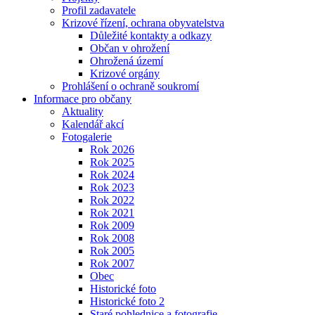
Profil zadavatele
Krizové řízení, ochrana obyvatelstva
Důležité kontakty a odkazy
Občan v ohrožení
Ohrožená území
Krizové orgány
Prohlášení o ochraně soukromí
Informace pro občany
Aktuality
Kalendář akcí
Fotogalerie
Rok 2026
Rok 2025
Rok 2024
Rok 2023
Rok 2022
Rok 2021
Rok 2009
Rok 2008
Rok 2005
Rok 2007
Obec
Historické foto
Historické foto 2
Staré pohlednice a fotografie