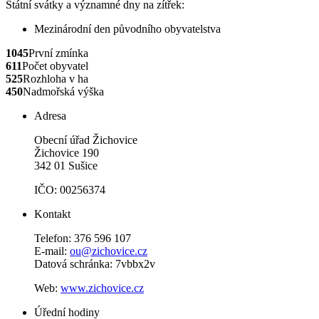
Státní svátky a významné dny na zítřek:
Mezinárodní den původního obyvatelstva
1045
První zmínka
611
Počet obyvatel
525
Rozhloha v ha
450
Nadmořská výška
Adresa
Obecní úřad Žichovice
Žichovice 190
342 01 Sušice
IČO: 00256374
Kontakt
Telefon: 376 596 107
E-mail:
ou@zichovice.cz
Datová schránka: 7vbbx2v
Web:
www.zichovice.cz
Úřední hodiny