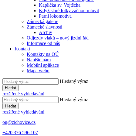
Kaplička sv. Vojtěcha
Když staré fotky začnou mluvit
Parní lokomotiva
Zámecká galerie
Zámecké slavnosti
Archiv
Odjezdy vlaků – nový jízdní řád
Informace od nás
Kontakt
Kontakty na OÚ
Napište nám
Mobilní aplikace
Mapa webu
Hledaný výraz
Hledat
rozšířené vyhledávání
Hledaný výraz
Hledat
rozšířené vyhledávání
ou@zichovice.cz
+420 ​​376 596 107