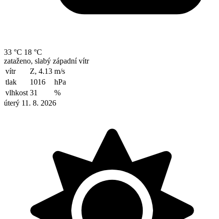
33 °C
18 °C
zataženo, slabý západní vítr
vítr
Z, 4.13
m/s
tlak
1016
hPa
vlhkost
31
%
úterý 11. 8. 2026