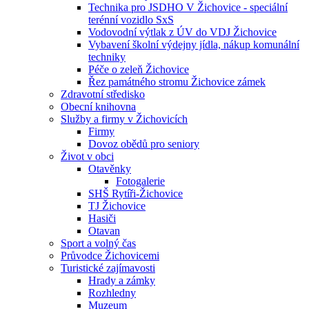
Technika pro JSDHO V Žichovice - speciální
terénní vozidlo SxS
Vodovodní výtlak z ÚV do VDJ Žichovice
Vybavení školní výdejny jídla, nákup komunální
techniky
Péče o zeleň Žichovice
Řez památného stromu Žichovice zámek
Zdravotní středisko
Obecní knihovna
Služby a firmy v Žichovicích
Firmy
Dovoz obědů pro seniory
Život v obci
Otavěnky
Fotogalerie
SHŠ Rytíři-Žichovice
TJ Žichovice
Hasiči
Otavan
Sport a volný čas
Průvodce Žichovicemi
Turistické zajímavosti
Hrady a zámky
Rozhledny
Muzeum