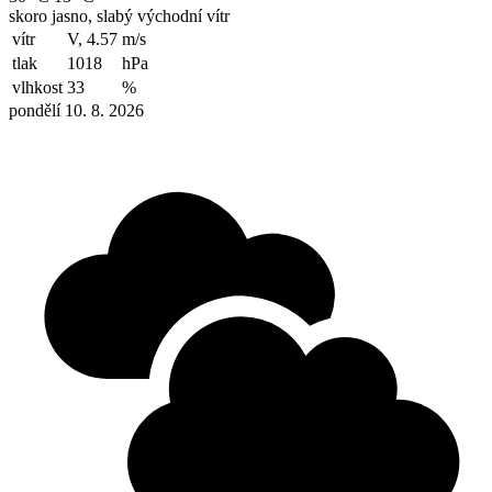
skoro jasno, slabý východní vítr
vítr
V, 4.57
m/s
tlak
1018
hPa
vlhkost
33
%
pondělí 10. 8. 2026