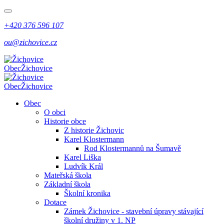
+420 376 596 107
ou@zichovice.cz
Obec
Žichovice
Obec
Žichovice
Obec
O obci
Historie obce
Z historie Žichovic
Karel Klostermann
Rod Klostermannů na Šumavě
Karel Liška
Ludvík Král
Mateřská škola
Základní škola
Školní kronika
Dotace
Zámek Žichovice - stavební úpravy stávající
školní družiny v 1. NP