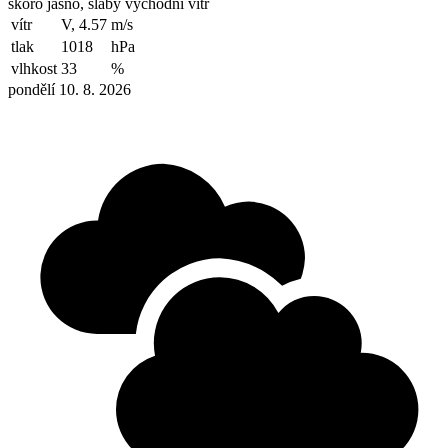
skoro jasno, slabý východní vítr
vítr
V, 4.57
m/s
tlak
1018
hPa
vlhkost
33
%
pondělí 10. 8. 2026