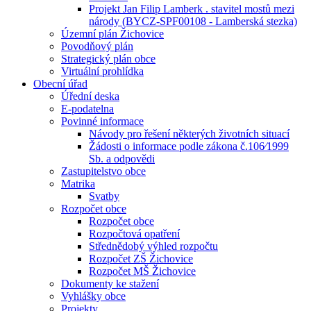
Projekt Jan Filip Lamberk . stavitel mostů mezi
národy (BYCZ-SPF00108 - Lamberská stezka)
Územní plán Žichovice
Povodňový plán
Strategický plán obce
Virtuální prohlídka
Obecní úřad
Úřední deska
E-podatelna
Povinné informace
Návody pro řešení některých životních situací
Žádosti o informace podle zákona č.106⁄1999
Sb. a odpovědi
Zastupitelstvo obce
Matrika
Svatby
Rozpočet obce
Rozpočet obce
Rozpočtová opatření
Střednědobý výhled rozpočtu
Rozpočet ZŠ Žichovice
Rozpočet MŠ Žichovice
Dokumenty ke stažení
Vyhlášky obce
Projekty