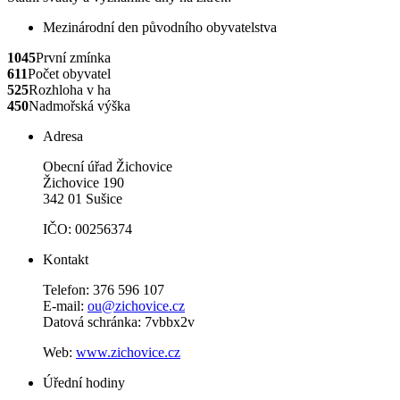
Mezinárodní den původního obyvatelstva
1045
První zmínka
611
Počet obyvatel
525
Rozhloha v ha
450
Nadmořská výška
Adresa
Obecní úřad Žichovice
Žichovice 190
342 01 Sušice
IČO: 00256374
Kontakt
Telefon: 376 596 107
E-mail:
ou@zichovice.cz
Datová schránka: 7vbbx2v
Web:
www.zichovice.cz
Úřední hodiny