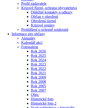
Profil zadavatele
Krizové řízení, ochrana obyvatelstva
Důležité kontakty a odkazy
Občan v ohrožení
Ohrožená území
Krizové orgány
Prohlášení o ochraně soukromí
Informace pro občany
Aktuality
Kalendář akcí
Fotogalerie
Rok 2026
Rok 2025
Rok 2024
Rok 2023
Rok 2022
Rok 2021
Rok 2009
Rok 2008
Rok 2005
Rok 2007
Obec
Historické foto
Historické foto 2
Staré pohlednice a fotografie