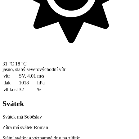
31 °C
18 °C
jasno, slabý severovýchodní vítr
vítr
SV, 4.01
m/s
tlak
1018
hPa
vlhkost
32
%
Svátek
Svátek má
Soběslav
Zítra má svátek
Roman
Státní svátky a významné dny na zítřek: