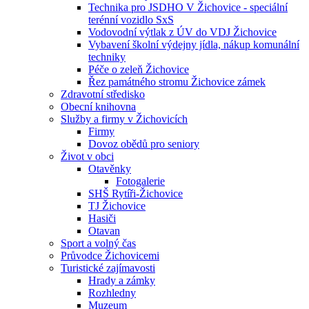
Technika pro JSDHO V Žichovice - speciální
terénní vozidlo SxS
Vodovodní výtlak z ÚV do VDJ Žichovice
Vybavení školní výdejny jídla, nákup komunální
techniky
Péče o zeleň Žichovice
Řez památného stromu Žichovice zámek
Zdravotní středisko
Obecní knihovna
Služby a firmy v Žichovicích
Firmy
Dovoz obědů pro seniory
Život v obci
Otavěnky
Fotogalerie
SHŠ Rytíři-Žichovice
TJ Žichovice
Hasiči
Otavan
Sport a volný čas
Průvodce Žichovicemi
Turistické zajímavosti
Hrady a zámky
Rozhledny
Muzeum