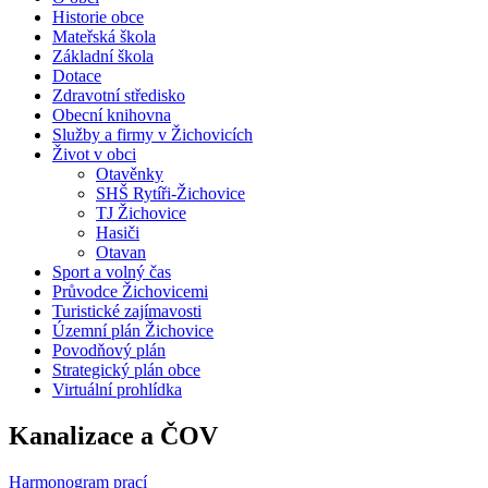
Historie obce
Mateřská škola
Základní škola
Dotace
Zdravotní středisko
Obecní knihovna
Služby a firmy v Žichovicích
Život v obci
Otavěnky
SHŠ Rytíři-Žichovice
TJ Žichovice
Hasiči
Otavan
Sport a volný čas
Průvodce Žichovicemi
Turistické zajímavosti
Územní plán Žichovice
Povodňový plán
Strategický plán obce
Virtuální prohlídka
Kanalizace a ČOV
Harmonogram prací