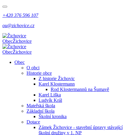
+420 376 596 107
ou@zichovice.cz
Obec
Žichovice
Obec
Žichovice
Obec
O obci
Historie obce
Z historie Žichovic
Karel Klostermann
Rod Klostermannů na Šumavě
Karel Liška
Ludvík Král
Mateřská škola
Základní škola
Školní kronika
Dotace
Zámek Žichovice - stavební úpravy stávající
školní družiny v 1. NP