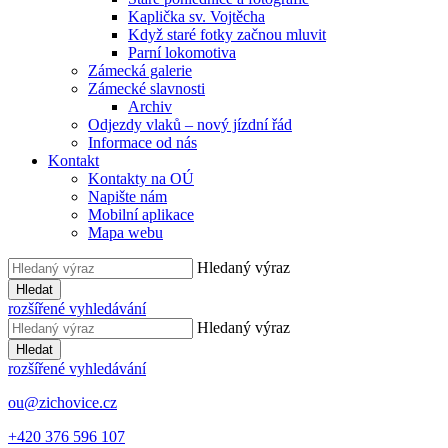
Kaplička sv. Vojtěcha
Když staré fotky začnou mluvit
Parní lokomotiva
Zámecká galerie
Zámecké slavnosti
Archiv
Odjezdy vlaků – nový jízdní řád
Informace od nás
Kontakt
Kontakty na OÚ
Napište nám
Mobilní aplikace
Mapa webu
Hledaný výraz
Hledat
rozšířené vyhledávání
Hledaný výraz
Hledat
rozšířené vyhledávání
ou@zichovice.cz
+420 ​​376 596 107