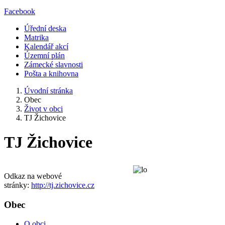
Facebook
Úřední deska
Matrika
Kalendář akcí
Územní plán
Zámecké slavnosti
Pošta a knihovna
Úvodní stránka
Obec
Život v obci
TJ Žichovice
TJ Žichovice
Odkaz na webové
stránky:
http://tj.zichovice.cz
Obec
O obci