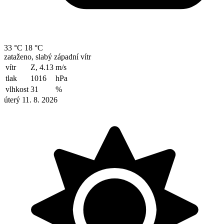
33 °C
18 °C
zataženo, slabý západní vítr
vítr
Z, 4.13
m/s
tlak
1016
hPa
vlhkost
31
%
úterý 11. 8. 2026