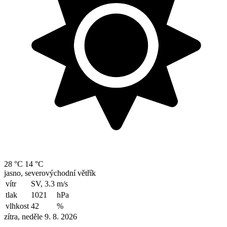
28 °C
14 °C
jasno, severovýchodní větřík
vítr
SV, 3.3
m/s
tlak
1021
hPa
vlhkost
42
%
zítra, neděle 9. 8. 2026