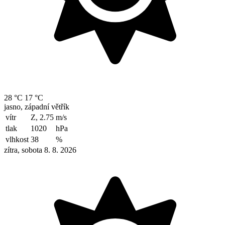
28 °C
17 °C
jasno, západní větřík
vítr
Z, 2.75
m/s
tlak
1020
hPa
vlhkost
38
%
zítra, sobota 8. 8. 2026