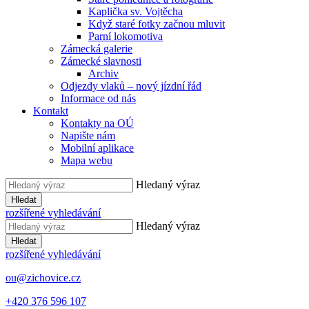
Kaplička sv. Vojtěcha
Když staré fotky začnou mluvit
Parní lokomotiva
Zámecká galerie
Zámecké slavnosti
Archiv
Odjezdy vlaků – nový jízdní řád
Informace od nás
Kontakt
Kontakty na OÚ
Napište nám
Mobilní aplikace
Mapa webu
Hledaný výraz
Hledat
rozšířené vyhledávání
Hledaný výraz
Hledat
rozšířené vyhledávání
ou@zichovice.cz
+420 ​​376 596 107