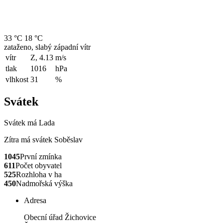
33 °C
18 °C
zataženo, slabý západní vítr
vítr
Z, 4.13
m/s
tlak
1016
hPa
vlhkost
31
%
Svátek
Svátek má
Lada
Zítra má svátek
Soběslav
1045
První zmínka
611
Počet obyvatel
525
Rozhloha v ha
450
Nadmořská výška
Adresa
Obecní úřad Žichovice