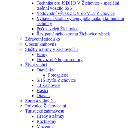
Technika pro JSDHO V Žichovice - speciální
terénní vozidlo SxS
Vodovodní výtlak z ÚV do VDJ Žichovice
Vybavení školní výdejny jídla, nákup komunální
techniky
Péče o zeleň Žichovice
Řez památného stromu Žichovice zámek
Zdravotní středisko
Obecní knihovna
Služby a firmy v Žichovicích
Firmy
Dovoz obědů pro seniory
Život v obci
Otavěnky
Fotogalerie
SHŠ Rytíři-Žichovice
TJ Žichovice
Hasiči
Otavan
Sport a volný čas
Průvodce Žichovicemi
Turistické zajímavosti
Hrady a zámky
Rozhledny
Muzeum