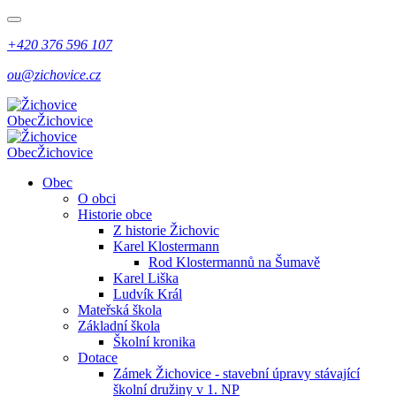
+420 376 596 107
ou@zichovice.cz
Obec
Žichovice
Obec
Žichovice
Obec
O obci
Historie obce
Z historie Žichovic
Karel Klostermann
Rod Klostermannů na Šumavě
Karel Liška
Ludvík Král
Mateřská škola
Základní škola
Školní kronika
Dotace
Zámek Žichovice - stavební úpravy stávající
školní družiny v 1. NP