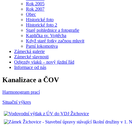
Rok 2005
Rok 2007
Obec
Historické foto
Historické foto 2
Staré pohlednice a fotografie
Kaplička sv. Vojtěcha
Když staré fotky začnou mluvit
Parní lokomotiva
Zámecká galerie
Zámecké slavnosti
Odjezdy vlaků – nový jízdní řád
Informace od nás
Kanalizace a ČOV
Harmonogram prací
Situační výkres