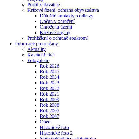
Profil zadavatele
Krizové řízení, ochrana obyvatelstva
Důležité kontakty a odkazy
Občan v ohrožení
Ohrožená území
Krizové orgány
Prohlášení o ochraně soukromí
Informace pro občany
Aktuality
Kalendář akcí
Fotogalerie
Rok 2026
Rok 2025
Rok 2024
Rok 2023
Rok 2022
Rok 2021
Rok 2009
Rok 2008
Rok 2005
Rok 2007
Obec
Historické foto
Historické foto 2
Staré pohlednice a fotografie