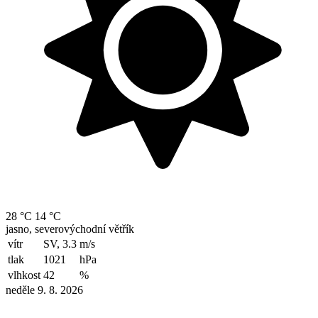
28 °C
14 °C
jasno, severovýchodní větřík
vítr
SV, 3.3
m/s
tlak
1021
hPa
vlhkost
42
%
neděle 9. 8. 2026