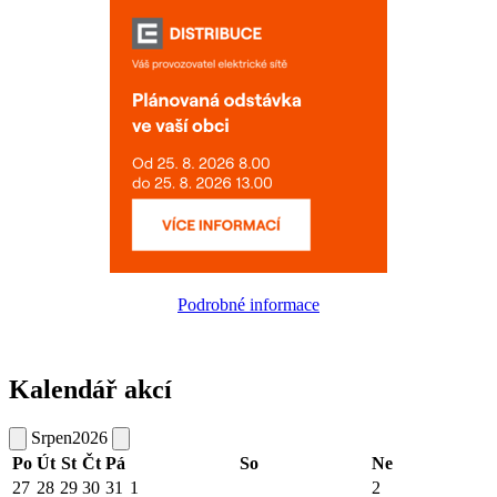
Podrobné informace
Kalendář akcí
Srpen
2026
Po
Út
St
Čt
Pá
So
Ne
27
28
29
30
31
1
2