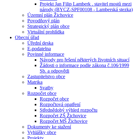
Projekt Jan Filip Lamberk . stavitel mostů mezi
národy (BYCZ-SPF00108 - Lamberská stezka)
Územní plán Žichovice
Povodňový plán
Strategický plán obce
Virtuální prohlídka
Obecní úřad
Úřední deska
E-podatelna
Povinné informace
Návody pro řešení některých životních situací
Žádosti o informace podle zákona č.106⁄1999
Sb. a odpovědi
Zastupitelstvo obce
Matrika
Svatby
Rozpočet obce
Rozpočet obce
Rozpočtová opatření
Střednědobý výhled rozpočtu
Rozpočet ZŠ Žichovice
Rozpočet MŠ Žichovice
Dokumenty ke stažení
Vyhlášky obce
Projekty