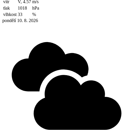
vítr
V, 4.57
m/s
tlak
1018
hPa
vlhkost
33
%
pondělí 10. 8. 2026