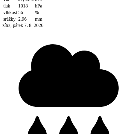
tlak
1018
hPa
vlhkost
56
%
srážky
2.96
mm
zítra, pátek 7. 8. 2026