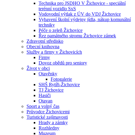
Technika pro JSDHO V Žichovice - speciální
terénní vozidlo SxS
Vodovodní výtlak z ÚV do VDJ Žichovice
Vybavení školní výdejny jídla, nákup komunální
techniky
Péče o zeleň Žichovice
Řez památného stromu Žichovice zámek
Zdravotní středisko
Obecní knihovna
Služby a firmy v Žichovicích
Firmy
Dovoz obědů pro seniory
Život v obci
Otavěnky
Fotogalerie
SHŠ Rytíři-Žichovice
TJ Žichovice
Hasiči
Otavan
Sport a volný čas
Průvodce Žichovicemi
Turistické zajímavosti
Hrady a zámky
Rozhledny
Muzeum