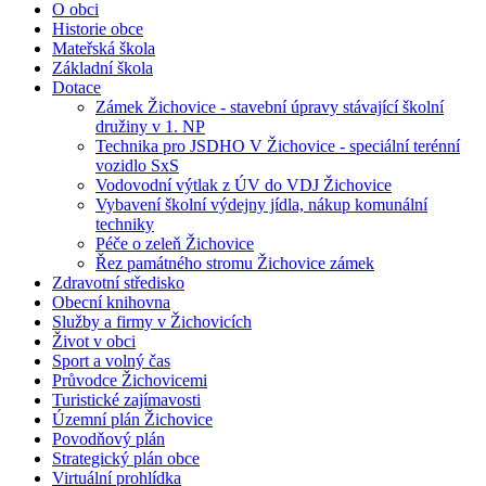
O obci
Historie obce
Mateřská škola
Základní škola
Dotace
Zámek Žichovice - stavební úpravy stávající školní
družiny v 1. NP
Technika pro JSDHO V Žichovice - speciální terénní
vozidlo SxS
Vodovodní výtlak z ÚV do VDJ Žichovice
Vybavení školní výdejny jídla, nákup komunální
techniky
Péče o zeleň Žichovice
Řez památného stromu Žichovice zámek
Zdravotní středisko
Obecní knihovna
Služby a firmy v Žichovicích
Život v obci
Sport a volný čas
Průvodce Žichovicemi
Turistické zajímavosti
Územní plán Žichovice
Povodňový plán
Strategický plán obce
Virtuální prohlídka