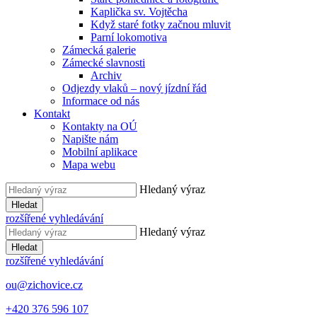
Kaplička sv. Vojtěcha
Když staré fotky začnou mluvit
Parní lokomotiva
Zámecká galerie
Zámecké slavnosti
Archiv
Odjezdy vlaků – nový jízdní řád
Informace od nás
Kontakt
Kontakty na OÚ
Napište nám
Mobilní aplikace
Mapa webu
Hledaný výraz
Hledat
rozšířené vyhledávání
Hledaný výraz
Hledat
rozšířené vyhledávání
ou@zichovice.cz
+420 ​​376 596 107