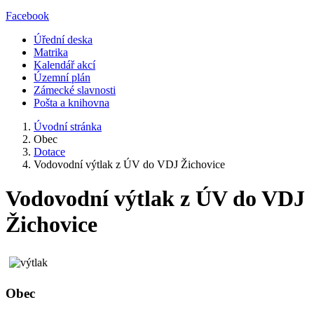
Facebook
Úřední deska
Matrika
Kalendář akcí
Územní plán
Zámecké slavnosti
Pošta a knihovna
Úvodní stránka
Obec
Dotace
Vodovodní výtlak z ÚV do VDJ Žichovice
Vodovodní výtlak z ÚV do VDJ
Žichovice
Obec