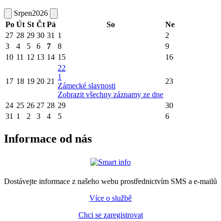
Srpen
2026
Po
Út
St
Čt
Pá
So
Ne
27
28
29
30
31
1
2
3
4
5
6
7
8
9
10
11
12
13
14
15
16
22
1
17
18
19
20
21
23
Zámecké slavnosti
Zobrazit všechny záznamy ze dne
24
25
26
27
28
29
30
31
1
2
3
4
5
6
Informace od nás
Dostávejte informace z našeho webu prostřednictvím SMS a e-mailů
Více o službě
Chci se zaregistrovat