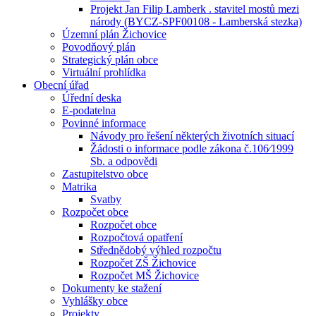
Projekt Jan Filip Lamberk . stavitel mostů mezi
národy (BYCZ-SPF00108 - Lamberská stezka)
Územní plán Žichovice
Povodňový plán
Strategický plán obce
Virtuální prohlídka
Obecní úřad
Úřední deska
E-podatelna
Povinné informace
Návody pro řešení některých životních situací
Žádosti o informace podle zákona č.106⁄1999
Sb. a odpovědi
Zastupitelstvo obce
Matrika
Svatby
Rozpočet obce
Rozpočet obce
Rozpočtová opatření
Střednědobý výhled rozpočtu
Rozpočet ZŠ Žichovice
Rozpočet MŠ Žichovice
Dokumenty ke stažení
Vyhlášky obce
Projekty