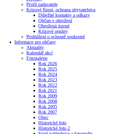
Profil zadavatele
Krizové řízení, ochrana obyvatelstva
Důležité kontakty a odkazy
Občan v ohrožení
Ohrožená území
Krizové orgány
Prohlášení o ochraně soukromí
Informace pro občany
Aktuality
Kalendář akcí
Fotogalerie
Rok 2026
Rok 2025
Rok 2024
Rok 2023
Rok 2022
Rok 2021
Rok 2009
Rok 2008
Rok 2005
Rok 2007
Obec
Historické foto
Historické foto 2
Staré pohlednice a fotografie