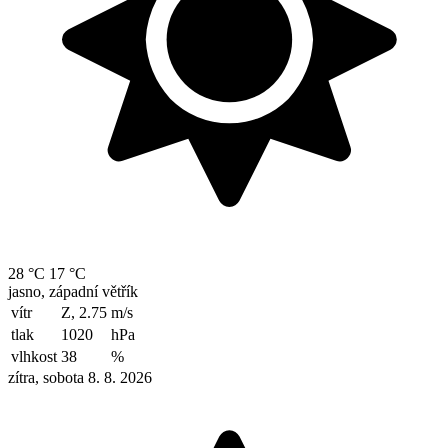
28 °C
17 °C
jasno, západní větřík
vítr
Z, 2.75
m/s
tlak
1020
hPa
vlhkost
38
%
zítra, sobota 8. 8. 2026