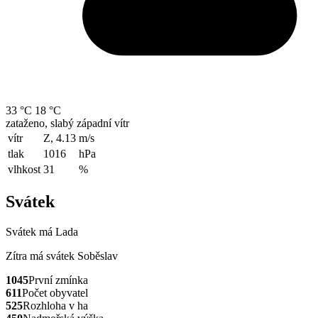
33 °C
18 °C
zataženo, slabý západní vítr
vítr
Z, 4.13
m/s
tlak
1016
hPa
vlhkost
31
%
Svátek
Svátek má
Lada
Zítra má svátek
Soběslav
1045
První zmínka
611
Počet obyvatel
525
Rozhloha v ha