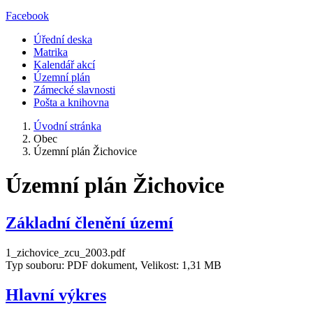
Facebook
Úřední deska
Matrika
Kalendář akcí
Územní plán
Zámecké slavnosti
Pošta a knihovna
Úvodní stránka
Obec
Územní plán Žichovice
Územní plán Žichovice
Základní členění území
1_zichovice_zcu_2003.pdf
Typ souboru: PDF dokument, Velikost: 1,31 MB
Hlavní výkres