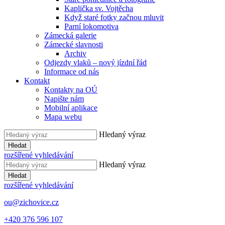
Kaplička sv. Vojtěcha
Když staré fotky začnou mluvit
Parní lokomotiva
Zámecká galerie
Zámecké slavnosti
Archiv
Odjezdy vlaků – nový jízdní řád
Informace od nás
Kontakt
Kontakty na OÚ
Napište nám
Mobilní aplikace
Mapa webu
Hledaný výraz
Hledat
rozšířené vyhledávání
Hledaný výraz
Hledat
rozšířené vyhledávání
ou@zichovice.cz
+420 ​​376 596 107