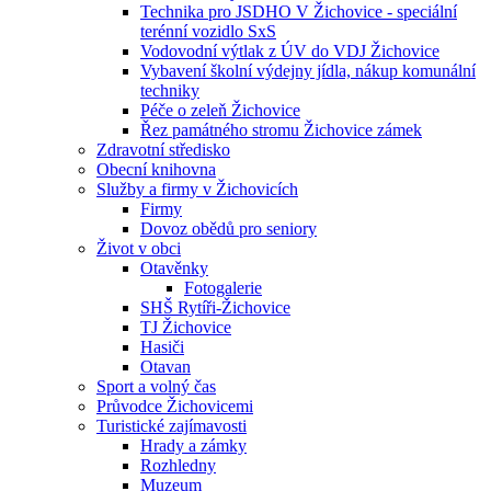
Technika pro JSDHO V Žichovice - speciální
terénní vozidlo SxS
Vodovodní výtlak z ÚV do VDJ Žichovice
Vybavení školní výdejny jídla, nákup komunální
techniky
Péče o zeleň Žichovice
Řez památného stromu Žichovice zámek
Zdravotní středisko
Obecní knihovna
Služby a firmy v Žichovicích
Firmy
Dovoz obědů pro seniory
Život v obci
Otavěnky
Fotogalerie
SHŠ Rytíři-Žichovice
TJ Žichovice
Hasiči
Otavan
Sport a volný čas
Průvodce Žichovicemi
Turistické zajímavosti
Hrady a zámky
Rozhledny
Muzeum