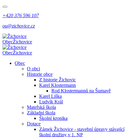
+420 376 596 107
ou@zichovice.cz
Obec
Žichovice
Obec
Žichovice
Obec
O obci
Historie obce
Z historie Žichovic
Karel Klostermann
Rod Klostermannů na Šumavě
Karel Liška
Ludvík Král
Mateřská škola
Základní škola
Školní kronika
Dotace
Zámek Žichovice - stavební úpravy stávající
školní družiny v 1. NP