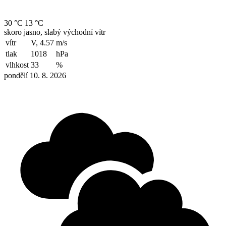
30 °C
13 °C
skoro jasno, slabý východní vítr
vítr
V, 4.57
m/s
tlak
1018
hPa
vlhkost
33
%
pondělí 10. 8. 2026