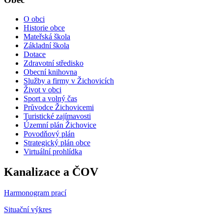
O obci
Historie obce
Mateřská škola
Základní škola
Dotace
Zdravotní středisko
Obecní knihovna
Služby a firmy v Žichovicích
Život v obci
Sport a volný čas
Průvodce Žichovicemi
Turistické zajímavosti
Územní plán Žichovice
Povodňový plán
Strategický plán obce
Virtuální prohlídka
Kanalizace a ČOV
Harmonogram prací
Situační výkres