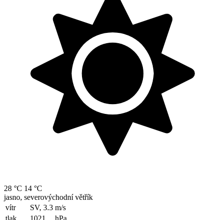
28 °C
14 °C
jasno, severovýchodní větřík
vítr
SV, 3.3
m/s
tlak
1021
hPa