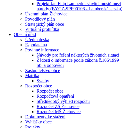
Projekt Jan Filip Lamberk . stavitel mostů mezi
národy (BYCZ-SPF00108 - Lamberská stezka)
Územní plán Žichovice
Povodňový plán
Strategický plán obce
Virtuální prohlídka
Obecní úřad
Úřední deska
E-podatelna
Povinné informace
Návody pro řešení některých životních situací
Žádosti o informace podle zákona č.106⁄1999
Sb. a odpovědi
Zastupitelstvo obce
Matrika
Svatby
Rozpočet obce
Rozpočet obce
Rozpočtová opatření
Střednědobý výhled rozpočtu
Rozpočet ZŠ Žichovice
Rozpočet MŠ Žichovice
Dokumenty ke stažení
Vyhlášky obce
Projekty