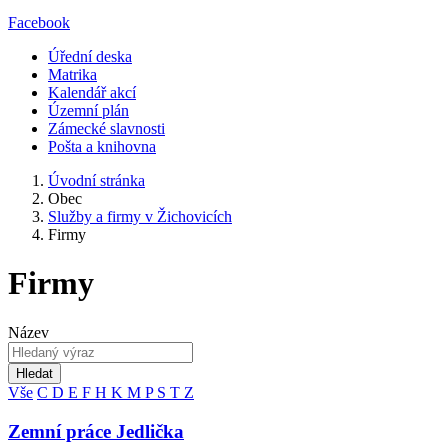
Facebook
Úřední deska
Matrika
Kalendář akcí
Územní plán
Zámecké slavnosti
Pošta a knihovna
Úvodní stránka
Obec
Služby a firmy v Žichovicích
Firmy
Firmy
Název
Hledat
Vše
C
D
E
F
H
K
M
P
S
T
Z
Zemní práce Jedlička