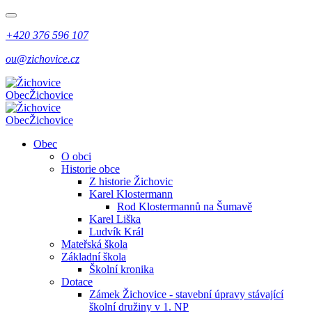
+420 376 596 107
ou@zichovice.cz
Obec
Žichovice
Obec
Žichovice
Obec
O obci
Historie obce
Z historie Žichovic
Karel Klostermann
Rod Klostermannů na Šumavě
Karel Liška
Ludvík Král
Mateřská škola
Základní škola
Školní kronika
Dotace
Zámek Žichovice - stavební úpravy stávající
školní družiny v 1. NP