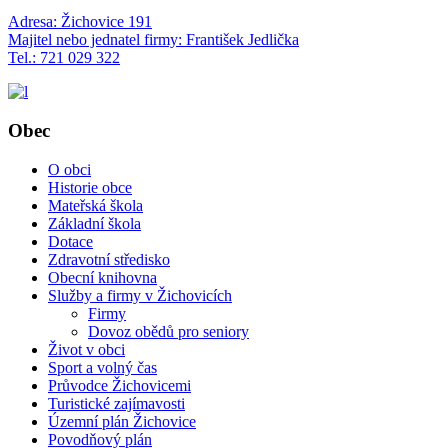
Adresa: Žichovice 191
Majitel nebo jednatel firmy: František Jedlička
Tel.: 721 029 322
Obec
O obci
Historie obce
Mateřská škola
Základní škola
Dotace
Zdravotní středisko
Obecní knihovna
Služby a firmy v Žichovicích
Firmy
Dovoz obědů pro seniory
Život v obci
Sport a volný čas
Průvodce Žichovicemi
Turistické zajímavosti
Územní plán Žichovice
Povodňový plán