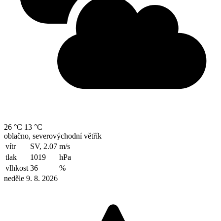
26 °C
13 °C
oblačno, severovýchodní větřík
vítr
SV, 2.07
m/s
tlak
1019
hPa
vlhkost
36
%
neděle 9. 8. 2026