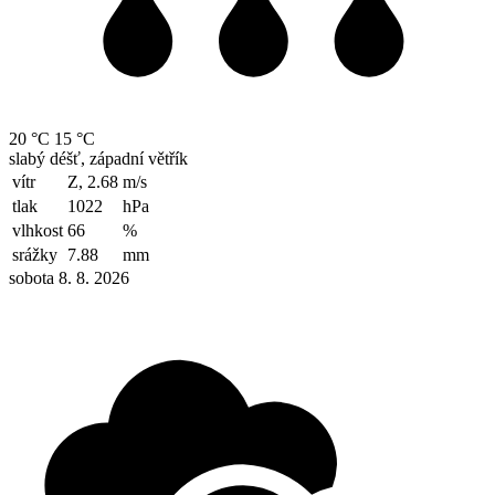
20 °C
15 °C
slabý déšť, západní větřík
vítr
Z, 2.68
m/s
tlak
1022
hPa
vlhkost
66
%
srážky
7.88
mm
sobota 8. 8. 2026