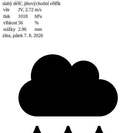
slabý déšť, jihovýchodní větřík
vítr
JV, 2.72
m/s
tlak
1018
hPa
vlhkost
56
%
srážky
2.96
mm
zítra, pátek 7. 8. 2026