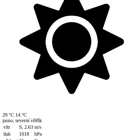
29 °C
14 °C
jasno, severní větřík
vítr
S, 2.63
m/s
tlak
1018
hPa