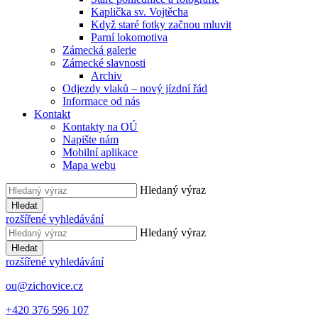
Kaplička sv. Vojtěcha
Když staré fotky začnou mluvit
Parní lokomotiva
Zámecká galerie
Zámecké slavnosti
Archiv
Odjezdy vlaků – nový jízdní řád
Informace od nás
Kontakt
Kontakty na OÚ
Napište nám
Mobilní aplikace
Mapa webu
Hledaný výraz
Hledat
rozšířené vyhledávání
Hledaný výraz
Hledat
rozšířené vyhledávání
ou@zichovice.cz
+420 ​​376 596 107