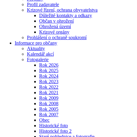
Profil zadavatele
Krizové řízení, ochrana obyvatelstva
Důležité kontakty a odkazy
Občan v ohrožení
Ohrožená území
Krizové orgány
Prohlášení o ochraně soukromí
Informace pro občany
Aktuality
Kalendář akcí
Fotogalerie
Rok 2026
Rok 2025
Rok 2024
Rok 2023
Rok 2022
Rok 2021
Rok 2009
Rok 2008
Rok 2005
Rok 2007
Obec
Historické foto
Historické foto 2
Staré pohlednice a fotografie