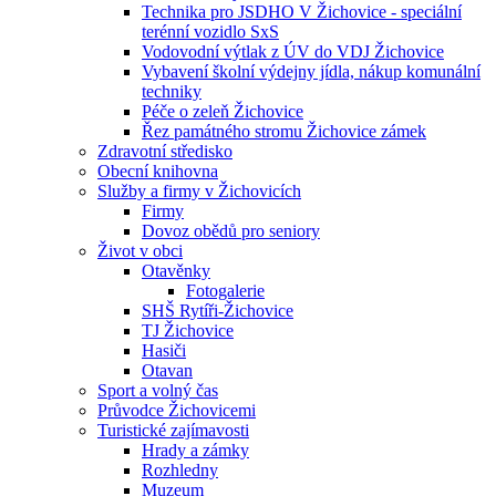
Technika pro JSDHO V Žichovice - speciální
terénní vozidlo SxS
Vodovodní výtlak z ÚV do VDJ Žichovice
Vybavení školní výdejny jídla, nákup komunální
techniky
Péče o zeleň Žichovice
Řez památného stromu Žichovice zámek
Zdravotní středisko
Obecní knihovna
Služby a firmy v Žichovicích
Firmy
Dovoz obědů pro seniory
Život v obci
Otavěnky
Fotogalerie
SHŠ Rytíři-Žichovice
TJ Žichovice
Hasiči
Otavan
Sport a volný čas
Průvodce Žichovicemi
Turistické zajímavosti
Hrady a zámky
Rozhledny
Muzeum