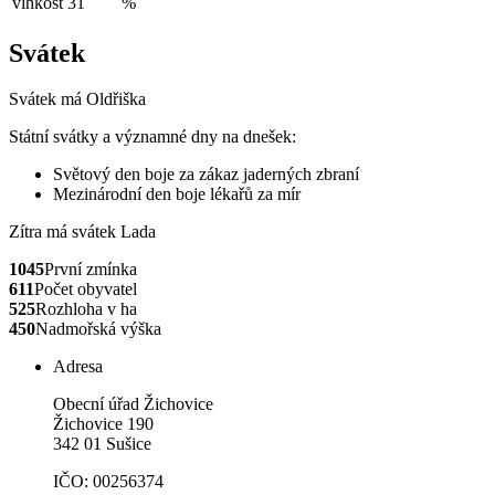
vlhkost
31
%
Svátek
Svátek má
Oldřiška
Státní svátky a významné dny na dnešek:
Světový den boje za zákaz jaderných zbraní
Mezinárodní den boje lékařů za mír
Zítra má svátek
Lada
1045
První zmínka
611
Počet obyvatel
525
Rozhloha v ha
450
Nadmořská výška
Adresa
Obecní úřad Žichovice
Žichovice 190
342 01 Sušice
IČO: 00256374