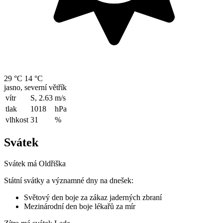
29 °C
14 °C
jasno, severní větřík
vítr
S, 2.63
m/s
tlak
1018
hPa
vlhkost
31
%
Svátek
Svátek má
Oldřiška
Státní svátky a významné dny na dnešek:
Světový den boje za zákaz jaderných zbraní
Mezinárodní den boje lékařů za mír