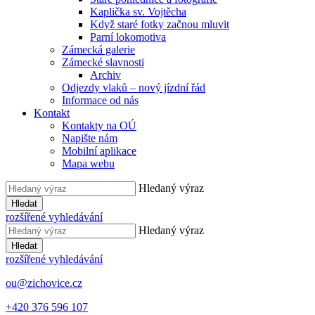
Kaplička sv. Vojtěcha
Když staré fotky začnou mluvit
Parní lokomotiva
Zámecká galerie
Zámecké slavnosti
Archiv
Odjezdy vlaků – nový jízdní řád
Informace od nás
Kontakt
Kontakty na OÚ
Napište nám
Mobilní aplikace
Mapa webu
Hledaný výraz
Hledat
rozšířené vyhledávání
Hledaný výraz
Hledat
rozšířené vyhledávání
ou@zichovice.cz
+420 ​​376 596 107