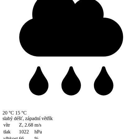
20 °C
15 °C
slabý déšť, západní větřík
vítr
Z, 2.68
m/s
tlak
1022
hPa
vlhkost
66
%