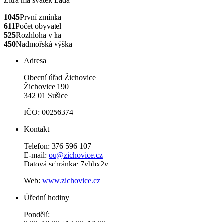
Zítra má svátek
Lada
1045
První zmínka
611
Počet obyvatel
525
Rozhloha v ha
450
Nadmořská výška
Adresa
Obecní úřad Žichovice
Žichovice 190
342 01 Sušice
IČO: 00256374
Kontakt
Telefon: 376 596 107
E-mail:
ou@zichovice.cz
Datová schránka: 7vbbx2v
Web:
www.zichovice.cz
Úřední hodiny
Pondělí: