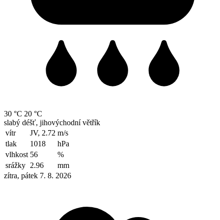
30 °C
20 °C
slabý déšť, jihovýchodní větřík
vítr
JV, 2.72
m/s
tlak
1018
hPa
vlhkost
56
%
srážky
2.96
mm
zítra, pátek 7. 8. 2026