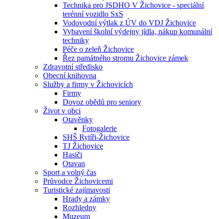
Technika pro JSDHO V Žichovice - speciální
terénní vozidlo SxS
Vodovodní výtlak z ÚV do VDJ Žichovice
Vybavení školní výdejny jídla, nákup komunální
techniky
Péče o zeleň Žichovice
Řez památného stromu Žichovice zámek
Zdravotní středisko
Obecní knihovna
Služby a firmy v Žichovicích
Firmy
Dovoz obědů pro seniory
Život v obci
Otavěnky
Fotogalerie
SHŠ Rytíři-Žichovice
TJ Žichovice
Hasiči
Otavan
Sport a volný čas
Průvodce Žichovicemi
Turistické zajímavosti
Hrady a zámky
Rozhledny
Muzeum