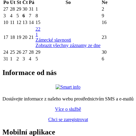
Po
Út
St
Čt
Pá
So
Ne
27
28
29
30
31
1
2
3
4
5
6
7
8
9
10
11
12
13
14
15
16
22
1
17
18
19
20
21
23
Zámecké slavnosti
Zobrazit všechny záznamy ze dne
24
25
26
27
28
29
30
31
1
2
3
4
5
6
Informace od nás
Dostávejte informace z našeho webu prostřednictvím SMS a e-mailů
Více o službě
Chci se zaregistrovat
Mobilní aplikace