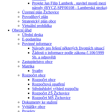
Projekt Jan Filip Lamberk . stavitel mostů mezi
národy (BYCZ-SPF00108 - Lamberská stezka)
Územní plán Žichovice
Povodňový plán
Strategický plán obce
Virtuální prohlídka
Obecní úřad
Úřední deska
E-podatelna
Povinné informace
Návody pro řešení některých životních situací
Žádosti o informace podle zákona č.106⁄1999
Sb. a odpovědi
Zastupitelstvo obce
Matrika
Svatby
Rozpočet obce
Rozpočet obce
Rozpočtová opatření
Střednědobý výhled rozpočtu
Rozpočet ZŠ Žichovice
Rozpočet MŠ Žichovice
Dokumenty ke stažení
Vyhlášky obce
Projekty