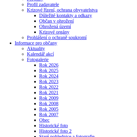
Profil zadavatele
Krizové řízení, ochrana obyvatelstva
Důležité kontakty a odkazy
Občan v ohrožení
Ohrožená území
Krizové orgány
Prohlášení o ochraně soukromí
Informace pro občany
Aktuality
Kalendář akcí
Fotogalerie
Rok 2026
Rok 2025
Rok 2024
Rok 2023
Rok 2022
Rok 2021
Rok 2009
Rok 2008
Rok 2005
Rok 2007
Obec
Historické foto
Historické foto 2
Staré pohlednice a fotografie