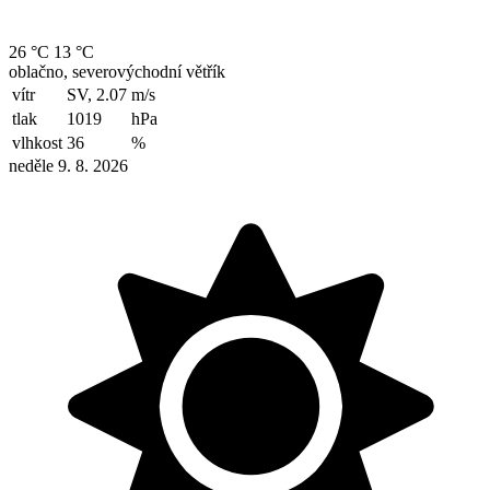
26 °C
13 °C
oblačno, severovýchodní větřík
vítr
SV, 2.07
m/s
tlak
1019
hPa
vlhkost
36
%
neděle 9. 8. 2026