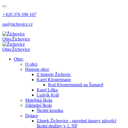
+420 376 596 107
ou@zichovice.cz
Obec
Žichovice
Obec
Žichovice
Obec
O obci
Historie obce
Z historie Žichovic
Karel Klostermann
Rod Klostermannů na Šumavě
Karel Liška
Ludvík Král
Mateřská škola
Základní škola
Školní kronika
Dotace
Zámek Žichovice - stavební úpravy stávající
školní družiny v 1. NP