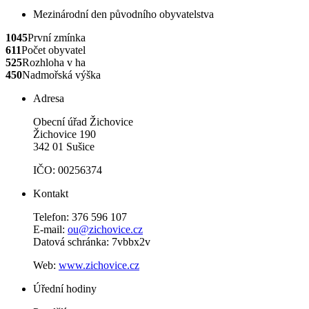
Mezinárodní den původního obyvatelstva
1045
První zmínka
611
Počet obyvatel
525
Rozhloha v ha
450
Nadmořská výška
Adresa
Obecní úřad Žichovice
Žichovice 190
342 01 Sušice
IČO: 00256374
Kontakt
Telefon: 376 596 107
E-mail:
ou@zichovice.cz
Datová schránka: 7vbbx2v
Web:
www.zichovice.cz
Úřední hodiny