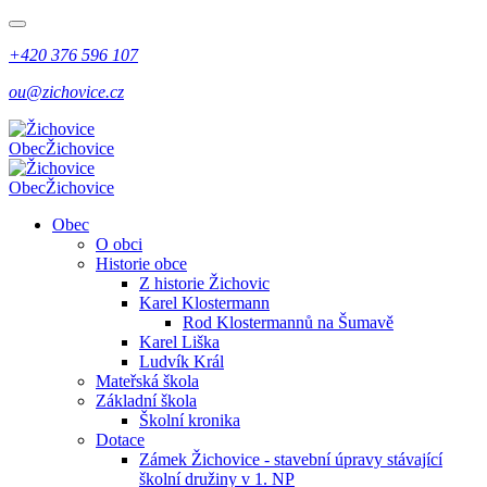
+420 376 596 107
ou@zichovice.cz
Obec
Žichovice
Obec
Žichovice
Obec
O obci
Historie obce
Z historie Žichovic
Karel Klostermann
Rod Klostermannů na Šumavě
Karel Liška
Ludvík Král
Mateřská škola
Základní škola
Školní kronika
Dotace
Zámek Žichovice - stavební úpravy stávající
školní družiny v 1. NP