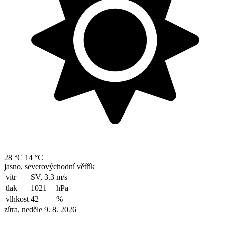
28 °C
14 °C
jasno, severovýchodní větřík
vítr
SV, 3.3
m/s
tlak
1021
hPa
vlhkost
42
%
zítra, neděle 9. 8. 2026