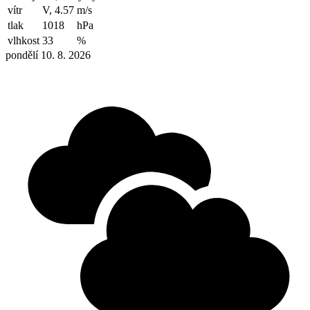
vítr
V, 4.57
m/s
tlak
1018
hPa
vlhkost
33
%
pondělí 10. 8. 2026