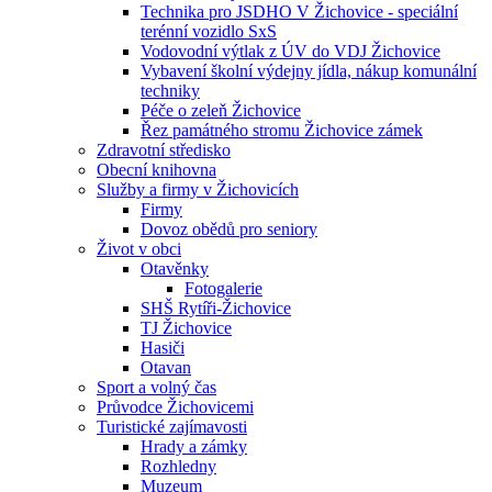
Technika pro JSDHO V Žichovice - speciální
terénní vozidlo SxS
Vodovodní výtlak z ÚV do VDJ Žichovice
Vybavení školní výdejny jídla, nákup komunální
techniky
Péče o zeleň Žichovice
Řez památného stromu Žichovice zámek
Zdravotní středisko
Obecní knihovna
Služby a firmy v Žichovicích
Firmy
Dovoz obědů pro seniory
Život v obci
Otavěnky
Fotogalerie
SHŠ Rytíři-Žichovice
TJ Žichovice
Hasiči
Otavan
Sport a volný čas
Průvodce Žichovicemi
Turistické zajímavosti
Hrady a zámky
Rozhledny
Muzeum