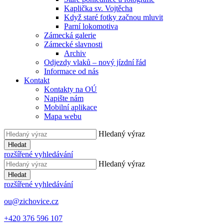
Kaplička sv. Vojtěcha
Když staré fotky začnou mluvit
Parní lokomotiva
Zámecká galerie
Zámecké slavnosti
Archiv
Odjezdy vlaků – nový jízdní řád
Informace od nás
Kontakt
Kontakty na OÚ
Napište nám
Mobilní aplikace
Mapa webu
Hledaný výraz
Hledat
rozšířené vyhledávání
Hledaný výraz
Hledat
rozšířené vyhledávání
ou@zichovice.cz
+420 ​​376 596 107