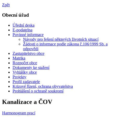
Zpět
Obecní úřad
Úřední deska
E-podatelna
Povinné informace
Návody pro řešení některých životních situací
Žádosti o informace podle zákona č.106⁄1999 Sb. a
odpovědi
Zastupitelstvo obce
Matrika
Rozpočet obce
Dokumenty ke stažení
Vyhlášky obce
Projekty
Profil zadavatele
Krizové řízení, ochrana obyvatelstva
Prohlášení o ochraně soukromí
Kanalizace a ČOV
Harmonogram prací