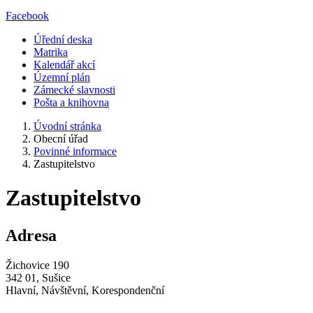
Facebook
Úřední deska
Matrika
Kalendář akcí
Územní plán
Zámecké slavnosti
Pošta a knihovna
Úvodní stránka
Obecní úřad
Povinné informace
Zastupitelstvo
Zastupitelstvo
Adresa
Žichovice 190
342 01, Sušice
Hlavní, Návštěvní, Korespondenční