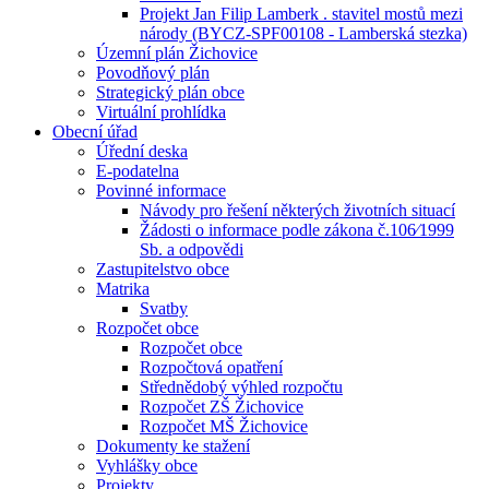
Projekt Jan Filip Lamberk . stavitel mostů mezi
národy (BYCZ-SPF00108 - Lamberská stezka)
Územní plán Žichovice
Povodňový plán
Strategický plán obce
Virtuální prohlídka
Obecní úřad
Úřední deska
E-podatelna
Povinné informace
Návody pro řešení některých životních situací
Žádosti o informace podle zákona č.106⁄1999
Sb. a odpovědi
Zastupitelstvo obce
Matrika
Svatby
Rozpočet obce
Rozpočet obce
Rozpočtová opatření
Střednědobý výhled rozpočtu
Rozpočet ZŠ Žichovice
Rozpočet MŠ Žichovice
Dokumenty ke stažení
Vyhlášky obce
Projekty