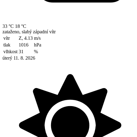
33 °C
18 °C
zataženo, slabý západní vítr
vítr
Z, 4.13
m/s
tlak
1016
hPa
vlhkost
31
%
úterý 11. 8. 2026