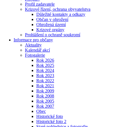
Profil zadavatele
Krizové řízení, ochrana obyvatelstva
Důležité kontakty a odkazy
Občan v ohrožení
Ohrožená území
Krizové orgány
Prohlášení o ochraně soukromí
Informace pro občany
Aktuality
Kalendář akcí
Fotogalerie
Rok 2026
Rok 2025
Rok 2024
Rok 2023
Rok 2022
Rok 2021
Rok 2009
Rok 2008
Rok 2005
Rok 2007
Obec
Historické foto
Historické foto 2
Staré pohlednice a fotografie