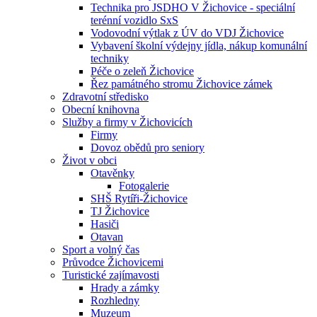
Technika pro JSDHO V Žichovice - speciální
terénní vozidlo SxS
Vodovodní výtlak z ÚV do VDJ Žichovice
Vybavení školní výdejny jídla, nákup komunální
techniky
Péče o zeleň Žichovice
Řez památného stromu Žichovice zámek
Zdravotní středisko
Obecní knihovna
Služby a firmy v Žichovicích
Firmy
Dovoz obědů pro seniory
Život v obci
Otavěnky
Fotogalerie
SHŠ Rytíři-Žichovice
TJ Žichovice
Hasiči
Otavan
Sport a volný čas
Průvodce Žichovicemi
Turistické zajímavosti
Hrady a zámky
Rozhledny
Muzeum