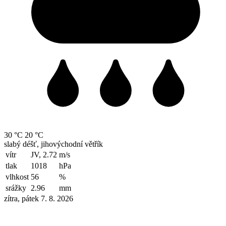
30 °C
20 °C
slabý déšť, jihovýchodní větřík
vítr
JV, 2.72
m/s
tlak
1018
hPa
vlhkost
56
%
srážky
2.96
mm
zítra, pátek 7. 8. 2026