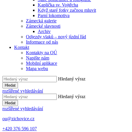
Kaplička sv. Vojtěcha
Když staré fotky začnou mluvit
Parní lokomotiva
Zámecká galerie
Zámecké slavnosti
Archiv
Odjezdy vlaků – nový jízdní řád
Informace od nás
Kontakt
Kontakty na OÚ
Napište nám
Mobilní aplikace
Mapa webu
Hledaný výraz
Hledat
rozšířené vyhledávání
Hledaný výraz
Hledat
rozšířené vyhledávání
ou@zichovice.cz
+420 ​​376 596 107