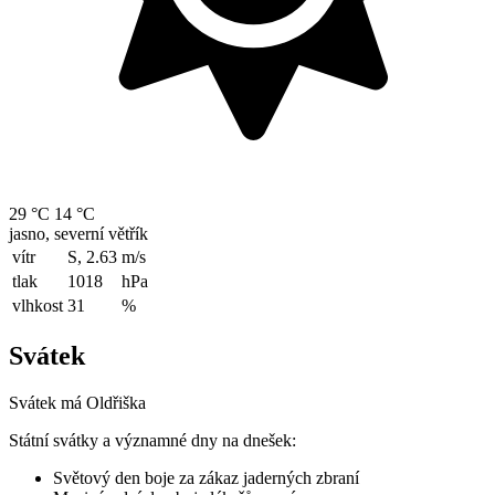
29 °C
14 °C
jasno, severní větřík
vítr
S, 2.63
m/s
tlak
1018
hPa
vlhkost
31
%
Svátek
Svátek má
Oldřiška
Státní svátky a významné dny na dnešek:
Světový den boje za zákaz jaderných zbraní