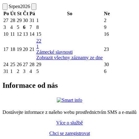
Srpen
2026
Po
Út
St
Čt
Pá
So
Ne
27
28
29
30
31
1
2
3
4
5
6
7
8
9
10
11
12
13
14
15
16
22
1
17
18
19
20
21
23
Zámecké slavnosti
Zobrazit všechny záznamy ze dne
24
25
26
27
28
29
30
31
1
2
3
4
5
6
Informace od nás
Dostávejte informace z našeho webu prostřednictvím SMS a e-mailů
Více o službě
Chci se zaregistrovat