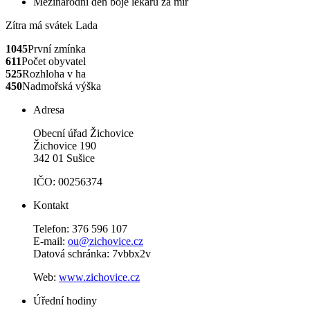
Mezinárodní den boje lékařů za mír
Zítra má svátek
Lada
1045
První zmínka
611
Počet obyvatel
525
Rozhloha v ha
450
Nadmořská výška
Adresa
Obecní úřad Žichovice
Žichovice 190
342 01 Sušice
IČO: 00256374
Kontakt
Telefon: 376 596 107
E-mail:
ou@zichovice.cz
Datová schránka: 7vbbx2v
Web:
www.zichovice.cz
Úřední hodiny