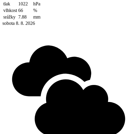
tlak
1022
hPa
vlhkost
66
%
srážky
7.88
mm
sobota 8. 8. 2026