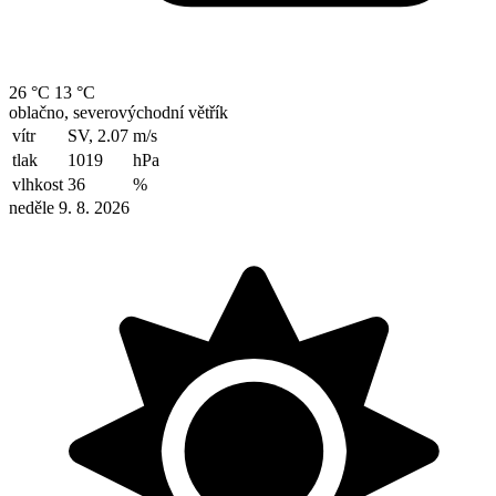
26 °C
13 °C
oblačno, severovýchodní větřík
vítr
SV, 2.07
m/s
tlak
1019
hPa
vlhkost
36
%
neděle 9. 8. 2026