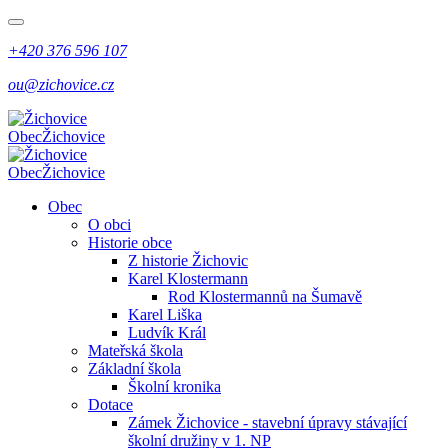
+420 376 596 107
ou@zichovice.cz
Obec
Žichovice
Obec
Žichovice
Obec
O obci
Historie obce
Z historie Žichovic
Karel Klostermann
Rod Klostermannů na Šumavě
Karel Liška
Ludvík Král
Mateřská škola
Základní škola
Školní kronika
Dotace
Zámek Žichovice - stavební úpravy stávající
školní družiny v 1. NP