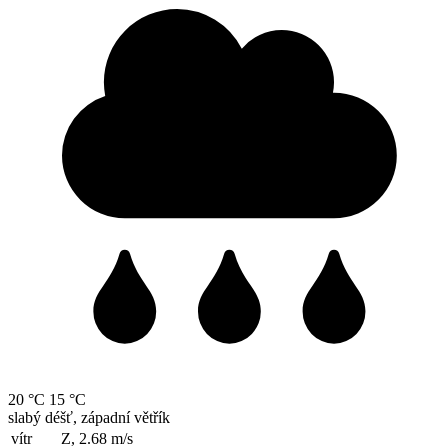
20 °C
15 °C
slabý déšť, západní větřík
vítr
Z, 2.68
m/s