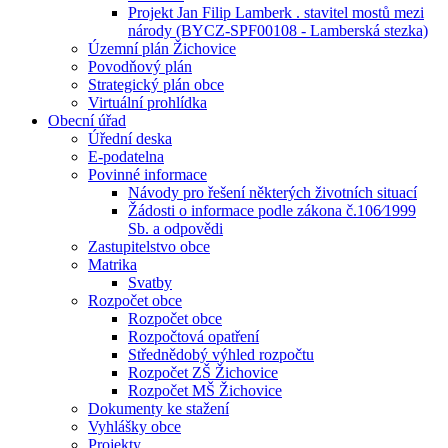
Projekt Jan Filip Lamberk . stavitel mostů mezi
národy (BYCZ-SPF00108 - Lamberská stezka)
Územní plán Žichovice
Povodňový plán
Strategický plán obce
Virtuální prohlídka
Obecní úřad
Úřední deska
E-podatelna
Povinné informace
Návody pro řešení některých životních situací
Žádosti o informace podle zákona č.106⁄1999
Sb. a odpovědi
Zastupitelstvo obce
Matrika
Svatby
Rozpočet obce
Rozpočet obce
Rozpočtová opatření
Střednědobý výhled rozpočtu
Rozpočet ZŠ Žichovice
Rozpočet MŠ Žichovice
Dokumenty ke stažení
Vyhlášky obce
Projekty