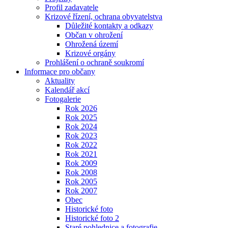
Profil zadavatele
Krizové řízení, ochrana obyvatelstva
Důležité kontakty a odkazy
Občan v ohrožení
Ohrožená území
Krizové orgány
Prohlášení o ochraně soukromí
Informace pro občany
Aktuality
Kalendář akcí
Fotogalerie
Rok 2026
Rok 2025
Rok 2024
Rok 2023
Rok 2022
Rok 2021
Rok 2009
Rok 2008
Rok 2005
Rok 2007
Obec
Historické foto
Historické foto 2
Staré pohlednice a fotografie