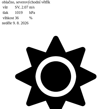
oblačno, severovýchodní větřík
vítr
SV, 2.07
m/s
tlak
1019
hPa
vlhkost
36
%
neděle 9. 8. 2026