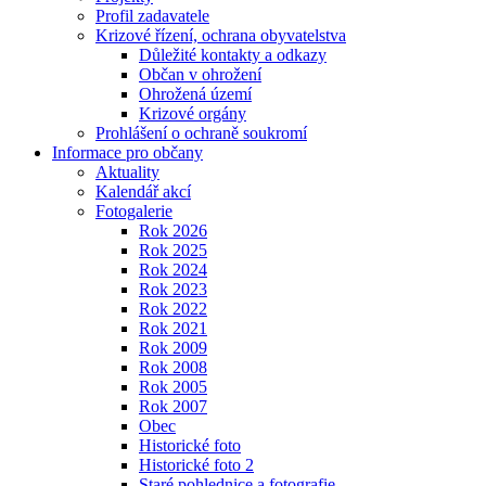
Profil zadavatele
Krizové řízení, ochrana obyvatelstva
Důležité kontakty a odkazy
Občan v ohrožení
Ohrožená území
Krizové orgány
Prohlášení o ochraně soukromí
Informace pro občany
Aktuality
Kalendář akcí
Fotogalerie
Rok 2026
Rok 2025
Rok 2024
Rok 2023
Rok 2022
Rok 2021
Rok 2009
Rok 2008
Rok 2005
Rok 2007
Obec
Historické foto
Historické foto 2
Staré pohlednice a fotografie