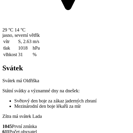
29 °C
14 °C
jasno, severní větřík
vítr
S, 2.63
m/s
tlak
1018
hPa
vlhkost
31
%
Svátek
Svátek má
Oldřiška
Státní svátky a významné dny na dnešek:
Světový den boje za zákaz jaderných zbraní
Mezinárodní den boje lékařů za mír
Zítra má svátek
Lada
1045
První zmínka
611
Počet obyvatel