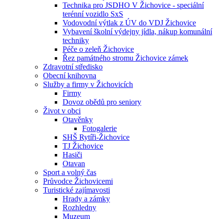
Technika pro JSDHO V Žichovice - speciální
terénní vozidlo SxS
Vodovodní výtlak z ÚV do VDJ Žichovice
Vybavení školní výdejny jídla, nákup komunální
techniky
Péče o zeleň Žichovice
Řez památného stromu Žichovice zámek
Zdravotní středisko
Obecní knihovna
Služby a firmy v Žichovicích
Firmy
Dovoz obědů pro seniory
Život v obci
Otavěnky
Fotogalerie
SHŠ Rytíři-Žichovice
TJ Žichovice
Hasiči
Otavan
Sport a volný čas
Průvodce Žichovicemi
Turistické zajímavosti
Hrady a zámky
Rozhledny
Muzeum