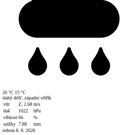
20 °C
15 °C
slabý déšť, západní větřík
vítr
Z, 2.68
m/s
tlak
1022
hPa
vlhkost
66
%
srážky
7.88
mm
sobota 8. 8. 2026