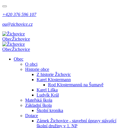
+420 376 596 107
ou@zichovice.cz
Obec
Žichovice
Obec
Žichovice
Obec
O obci
Historie obce
Z historie Žichovic
Karel Klostermann
Rod Klostermannů na Šumavě
Karel Liška
Ludvík Král
Mateřská škola
Základní škola
Školní kronika
Dotace
Zámek Žichovice - stavební úpravy stávající
školní družiny v 1. NP