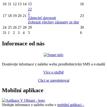
10
11
12
13
14
15
16
22
1
17
18
19
20
21
23
Zámecké slavnosti
Zobrazit všechny záznamy ze dne
24
25
26
27
28
29
30
31
1
2
3
4
5
6
Informace od nás
Dostávejte informace z našeho webu prostřednictvím SMS a e-mailů
Více o službě
Chci se zaregistrovat
Mobilní aplikace
Sledujte informace z našeho webu v
mobilní aplikaci –