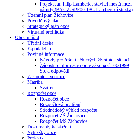
Projekt Jan Filip Lamberk . stavitel mostů mezi
národy (BYCZ-SPF00108 - Lamberská stezka)
Územní plán Žichovice
Povodňový plán
Strategický plán obce
Virtuální prohlídka
Obecní úřad
Úřední deska
E-podatelna
Povinné informace
Návody pro řešení některých životních situací
Žádosti o informace podle zákona č.106⁄1999
Sb. a odpovědi
Zastupitelstvo obce
Matrika
Svatby
Rozpočet obce
Rozpočet obce
Rozpočtová opatření
Střednědobý výhled rozpočtu
Rozpočet ZŠ Žichovice
Rozpočet MŠ Žichovice
Dokumenty ke stažení
Vyhlášky obce
Projekty