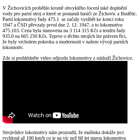
V Žichovicích proběhlo kromě obvyklého focení také doplnění
vody pro parní stroj o které se postarali hasiči ze Žichovic a Budětic.
Parní lokomotivy řady 475.1 se začaly vyrábět ke konci roku
1947 a ČSD převzaly první dne 2. 12. 1947, a to lokomotivu
475.103. Cena byla stanovena na 3 114 315 Kčs a tendru řady
935.0 na 665 250 Kčs. Teprve o těchto strojích lze právem říci,
že byly vrcholem pokroku a modernosti v našem vývoji parních
lokomotiv.
Zde si prohlédněte video odjezdu lokomotivy z nádraží Žichovice.
Strojvůdce lokomotivy nám prozradil, že mašinka dokáže ject
rychlostí až 100 km/h co je na víc než 60 let starou lokomotivu