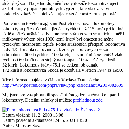
slušný výkon. Na jedno doplnění vody dokáže lokomotiva uject
až 150 km, v případě podobných výjezdů, kde vlak zastaví
prakticky v každé stanici však ujede vzdálenost zhruba poloviční.
Podle internetového magazínu Postřeh dosahovali lokomotivy
tohoto typu při zkušebních jízdách rychlosti až 115 km/h při klidné
jízdě a při zkouškách s dynamometrickým vozem se u nich naměřil
indikovaný výkon přes 1900 koní, který byl omezen zejména
fyzickými možnostmi topiče. Podle služebních předpisů lokomotiva
řady 475.1 utáhla na rovině vlak ze čtyřnápravových vozů
o hmotnosti 600 t rychlostí 100 km/h, na stoupání 5 ‰ tentýž vlak
rychlostí 60 km/h nebo stejný na stoupání 10 ‰ ještě rychlostí
32 km/h. Lokomotiv řady 475.1 se celkem objednalo
172 kusů a lokomotivka Škoda je dodávala v letech 1947 až 1950.
Více informací najdete v článku Václava Daranského:
http://www.postreh.com/phprs/view.php?cisloclanku=2007082605
My jsme pro vás připravili speciální fotogalerii s tématikou parní
lokomotivy. Detailní snímky si můžete
prohlédnout zde
.
Datum vložení:
11. 2. 2008 13:08
Datum poslední aktualizace:
24. 5. 2021 13:20
Autor:
Miloslav Sova