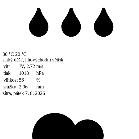
30 °C
20 °C
slabý déšť, jihovýchodní větřík
vítr
JV, 2.72
m/s
tlak
1018
hPa
vlhkost
56
%
srážky
2.96
mm
zítra, pátek 7. 8. 2026