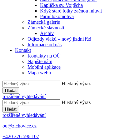
Kaplička sv. Vojtěcha
Když staré fotky začnou mluvit
Parní lokomotiva
Zámecká galerie
Zámecké slavnosti
Archiv
Odjezdy vlaků – nový jízdní řád
Informace od nás
Kontakt
Kontakty na OÚ
Napište nám
Mobilní aplikace
Mapa webu
Hledaný výraz
Hledat
rozšířené vyhledávání
Hledaný výraz
Hledat
rozšířené vyhledávání
ou@zichovice.cz
+420 ​​376 596 107