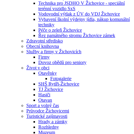
Technika pro JSDHO V Žichovice - speciální
terénní vozidlo SxS
Vodovodní výtlak z ÚV do VDJ Žichovice
Vybavení školní výdejny jídla, nákup komunální
techniky
Péče o zeleň Žichovice
Řez památného stromu Žichovice zámek
Zdravotní středisko
Obecní knihovna
Služby a firmy v Žichovicích
Firmy
Dovoz obědů pro seniory
Život v obci
Otavěnky
Fotogalerie
SHŠ Rytíři-Žichovice
TJ Žichovice
Hasiči
Otavan
Sport a volný čas
Průvodce Žichovicemi
Turistické zajímavosti
Hrady a zámky
Rozhledny
Muzeum