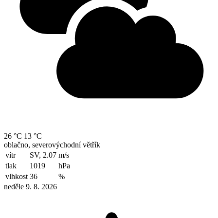
26 °C
13 °C
oblačno, severovýchodní větřík
vítr
SV, 2.07
m/s
tlak
1019
hPa
vlhkost
36
%
neděle 9. 8. 2026