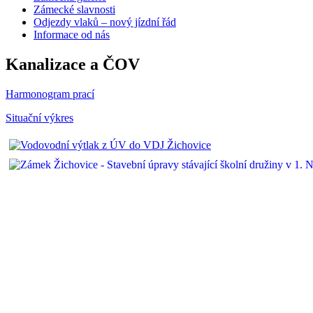
Zámecké slavnosti
Odjezdy vlaků – nový jízdní řád
Informace od nás
Kanalizace a ČOV
Harmonogram prací
Situační výkres