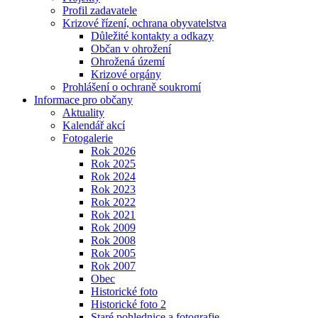
Profil zadavatele
Krizové řízení, ochrana obyvatelstva
Důležité kontakty a odkazy
Občan v ohrožení
Ohrožená území
Krizové orgány
Prohlášení o ochraně soukromí
Informace pro občany
Aktuality
Kalendář akcí
Fotogalerie
Rok 2026
Rok 2025
Rok 2024
Rok 2023
Rok 2022
Rok 2021
Rok 2009
Rok 2008
Rok 2005
Rok 2007
Obec
Historické foto
Historické foto 2
Staré pohlednice a fotografie