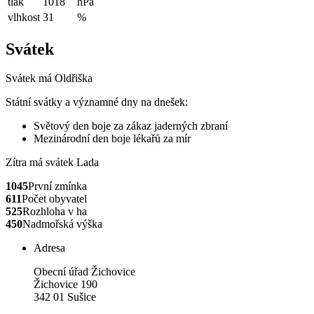
tlak
1018
hPa
vlhkost
31
%
Svátek
Svátek má
Oldřiška
Státní svátky a významné dny na dnešek:
Světový den boje za zákaz jaderných zbraní
Mezinárodní den boje lékařů za mír
Zítra má svátek
Lada
1045
První zmínka
611
Počet obyvatel
525
Rozhloha v ha
450
Nadmořská výška
Adresa
Obecní úřad Žichovice
Žichovice 190
342 01 Sušice