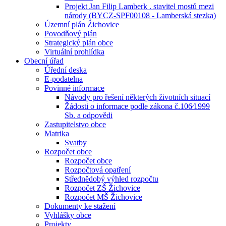
Projekt Jan Filip Lamberk . stavitel mostů mezi
národy (BYCZ-SPF00108 - Lamberská stezka)
Územní plán Žichovice
Povodňový plán
Strategický plán obce
Virtuální prohlídka
Obecní úřad
Úřední deska
E-podatelna
Povinné informace
Návody pro řešení některých životních situací
Žádosti o informace podle zákona č.106⁄1999
Sb. a odpovědi
Zastupitelstvo obce
Matrika
Svatby
Rozpočet obce
Rozpočet obce
Rozpočtová opatření
Střednědobý výhled rozpočtu
Rozpočet ZŠ Žichovice
Rozpočet MŠ Žichovice
Dokumenty ke stažení
Vyhlášky obce
Projekty