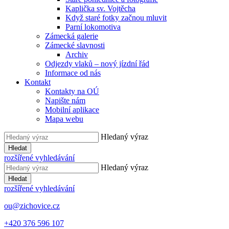
Kaplička sv. Vojtěcha
Když staré fotky začnou mluvit
Parní lokomotiva
Zámecká galerie
Zámecké slavnosti
Archiv
Odjezdy vlaků – nový jízdní řád
Informace od nás
Kontakt
Kontakty na OÚ
Napište nám
Mobilní aplikace
Mapa webu
Hledaný výraz
Hledat
rozšířené vyhledávání
Hledaný výraz
Hledat
rozšířené vyhledávání
ou@zichovice.cz
+420 ​​376 596 107