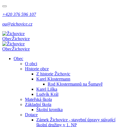
+420 376 596 107
ou@zichovice.cz
Obec
Žichovice
Obec
Žichovice
Obec
O obci
Historie obce
Z historie Žichovic
Karel Klostermann
Rod Klostermannů na Šumavě
Karel Liška
Ludvík Král
Mateřská škola
Základní škola
Školní kronika
Dotace
Zámek Žichovice - stavební úpravy stávající
školní družiny v 1. NP