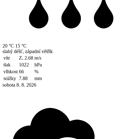
20 °C
15 °C
slabý déšť, západní větřík
vítr
Z, 2.68
m/s
tlak
1022
hPa
vlhkost
66
%
srážky
7.88
mm
sobota 8. 8. 2026