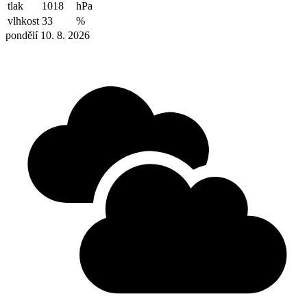
tlak
1018
hPa
vlhkost
33
%
pondělí 10. 8. 2026