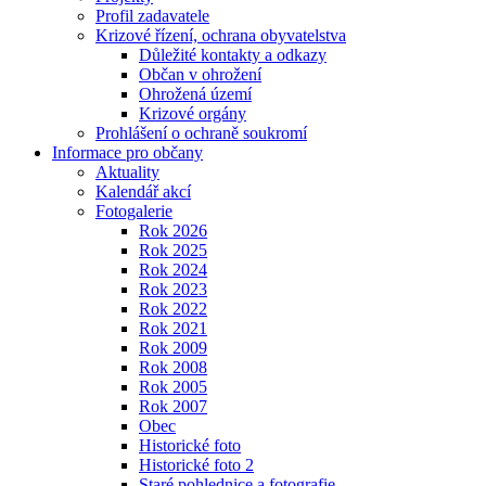
Profil zadavatele
Krizové řízení, ochrana obyvatelstva
Důležité kontakty a odkazy
Občan v ohrožení
Ohrožená území
Krizové orgány
Prohlášení o ochraně soukromí
Informace pro občany
Aktuality
Kalendář akcí
Fotogalerie
Rok 2026
Rok 2025
Rok 2024
Rok 2023
Rok 2022
Rok 2021
Rok 2009
Rok 2008
Rok 2005
Rok 2007
Obec
Historické foto
Historické foto 2
Staré pohlednice a fotografie