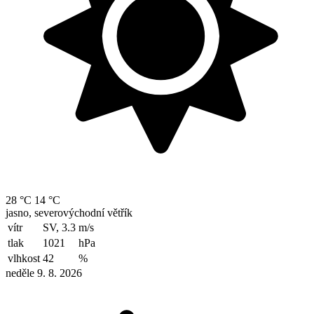
28 °C
14 °C
jasno, severovýchodní větřík
vítr
SV, 3.3
m/s
tlak
1021
hPa
vlhkost
42
%
neděle 9. 8. 2026