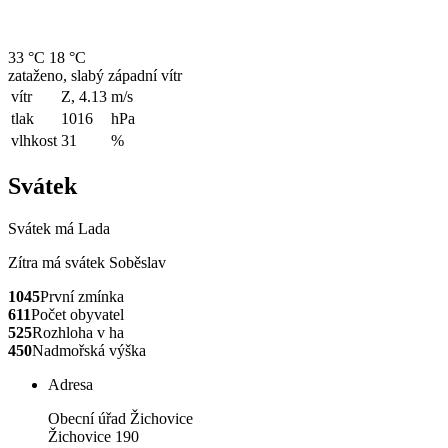
33 °C
18 °C
zataženo, slabý západní vítr
vítr
Z, 4.13
m/s
tlak
1016
hPa
vlhkost
31
%
Svátek
Svátek má
Lada
Zítra má svátek
Soběslav
1045
První zmínka
611
Počet obyvatel
525
Rozhloha v ha
450
Nadmořská výška
Adresa
Obecní úřad Žichovice
Žichovice 190