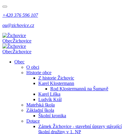
+420 376 596 107
ou@zichovice.cz
Obec
Žichovice
Obec
Žichovice
Obec
O obci
Historie obce
Z historie Žichovic
Karel Klostermann
Rod Klostermannů na Šumavě
Karel Liška
Ludvík Král
Mateřská škola
Základní škola
Školní kronika
Dotace
Zámek Žichovice - stavební úpravy stávající
školní družiny v 1. NP