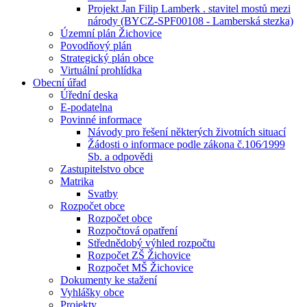
Projekt Jan Filip Lamberk . stavitel mostů mezi
národy (BYCZ-SPF00108 - Lamberská stezka)
Územní plán Žichovice
Povodňový plán
Strategický plán obce
Virtuální prohlídka
Obecní úřad
Úřední deska
E-podatelna
Povinné informace
Návody pro řešení některých životních situací
Žádosti o informace podle zákona č.106⁄1999
Sb. a odpovědi
Zastupitelstvo obce
Matrika
Svatby
Rozpočet obce
Rozpočet obce
Rozpočtová opatření
Střednědobý výhled rozpočtu
Rozpočet ZŠ Žichovice
Rozpočet MŠ Žichovice
Dokumenty ke stažení
Vyhlášky obce
Projekty