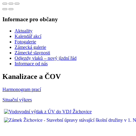
Informace pro občany
Aktuality
Kalendář akcí
Fotogalerie
Zámecká galerie
Zámecké slavnosti
Odjezdy vlaků – nový jízdní řád
Informace od nás
Kanalizace a ČOV
Harmonogram prací
Situační výkres