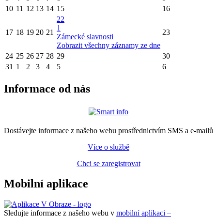
10
11
12
13
14
15
16
22
1
17
18
19
20
21
23
Zámecké slavnosti
Zobrazit všechny záznamy ze dne
24
25
26
27
28
29
30
31
1
2
3
4
5
6
Informace od nás
Dostávejte informace z našeho webu prostřednictvím SMS a e-mailů
Více o službě
Chci se zaregistrovat
Mobilní aplikace
Sledujte informace z našeho webu v
mobilní aplikaci –