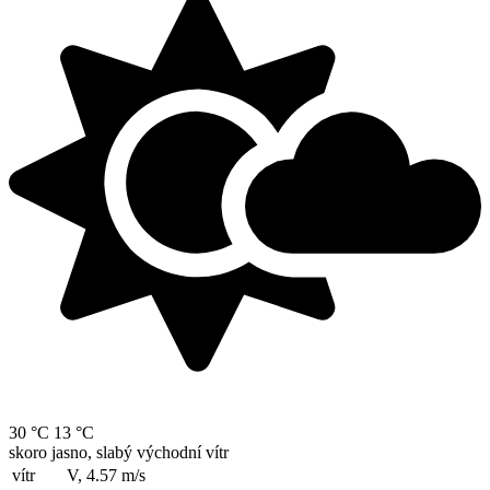
30 °C
13 °C
skoro jasno, slabý východní vítr
vítr
V, 4.57
m/s