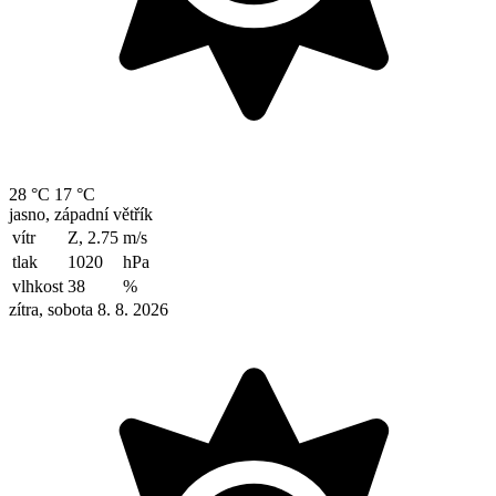
28 °C
17 °C
jasno, západní větřík
vítr
Z, 2.75
m/s
tlak
1020
hPa
vlhkost
38
%
zítra, sobota 8. 8. 2026