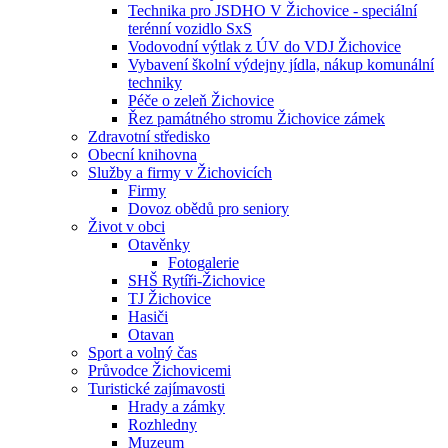
Technika pro JSDHO V Žichovice - speciální
terénní vozidlo SxS
Vodovodní výtlak z ÚV do VDJ Žichovice
Vybavení školní výdejny jídla, nákup komunální
techniky
Péče o zeleň Žichovice
Řez památného stromu Žichovice zámek
Zdravotní středisko
Obecní knihovna
Služby a firmy v Žichovicích
Firmy
Dovoz obědů pro seniory
Život v obci
Otavěnky
Fotogalerie
SHŠ Rytíři-Žichovice
TJ Žichovice
Hasiči
Otavan
Sport a volný čas
Průvodce Žichovicemi
Turistické zajímavosti
Hrady a zámky
Rozhledny
Muzeum