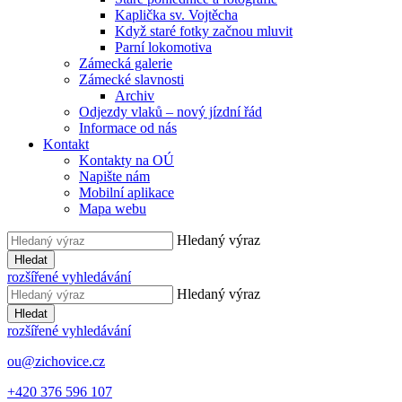
Kaplička sv. Vojtěcha
Když staré fotky začnou mluvit
Parní lokomotiva
Zámecká galerie
Zámecké slavnosti
Archiv
Odjezdy vlaků – nový jízdní řád
Informace od nás
Kontakt
Kontakty na OÚ
Napište nám
Mobilní aplikace
Mapa webu
Hledaný výraz
Hledat
rozšířené vyhledávání
Hledaný výraz
Hledat
rozšířené vyhledávání
ou@zichovice.cz
+420 ​​376 596 107