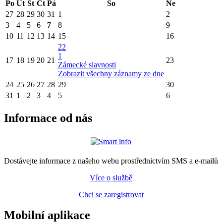
Po
Út
St
Čt
Pá
So
Ne
27
28
29
30
31
1
2
3
4
5
6
7
8
9
10
11
12
13
14
15
16
22
1
17
18
19
20
21
23
Zámecké slavnosti
Zobrazit všechny záznamy ze dne
24
25
26
27
28
29
30
31
1
2
3
4
5
6
Informace od nás
Dostávejte informace z našeho webu prostřednictvím SMS a e-mailů
Více o službě
Chci se zaregistrovat
Mobilní aplikace