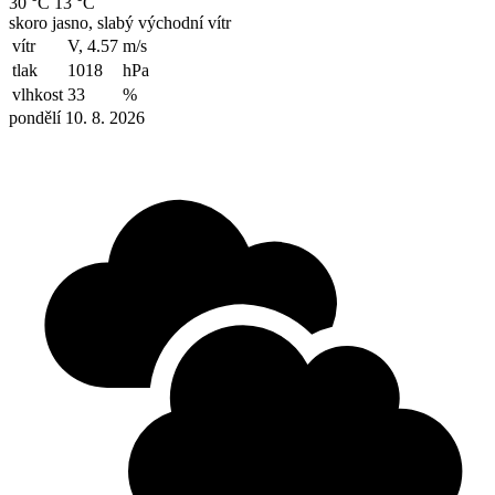
30 °C
13 °C
skoro jasno, slabý východní vítr
vítr
V, 4.57
m/s
tlak
1018
hPa
vlhkost
33
%
pondělí 10. 8. 2026