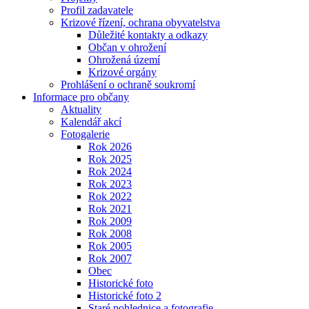
Profil zadavatele
Krizové řízení, ochrana obyvatelstva
Důležité kontakty a odkazy
Občan v ohrožení
Ohrožená území
Krizové orgány
Prohlášení o ochraně soukromí
Informace pro občany
Aktuality
Kalendář akcí
Fotogalerie
Rok 2026
Rok 2025
Rok 2024
Rok 2023
Rok 2022
Rok 2021
Rok 2009
Rok 2008
Rok 2005
Rok 2007
Obec
Historické foto
Historické foto 2
Staré pohlednice a fotografie