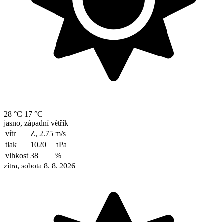
28 °C
17 °C
jasno, západní větřík
vítr
Z, 2.75
m/s
tlak
1020
hPa
vlhkost
38
%
zítra, sobota 8. 8. 2026