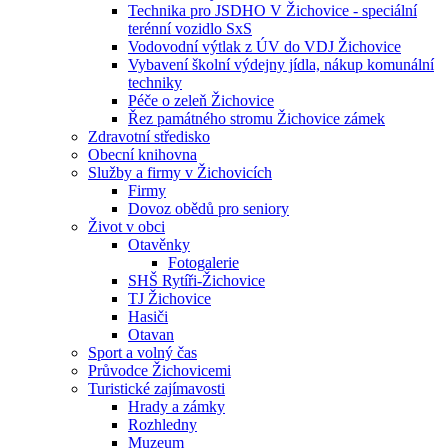
Technika pro JSDHO V Žichovice - speciální
terénní vozidlo SxS
Vodovodní výtlak z ÚV do VDJ Žichovice
Vybavení školní výdejny jídla, nákup komunální
techniky
Péče o zeleň Žichovice
Řez památného stromu Žichovice zámek
Zdravotní středisko
Obecní knihovna
Služby a firmy v Žichovicích
Firmy
Dovoz obědů pro seniory
Život v obci
Otavěnky
Fotogalerie
SHŠ Rytíři-Žichovice
TJ Žichovice
Hasiči
Otavan
Sport a volný čas
Průvodce Žichovicemi
Turistické zajímavosti
Hrady a zámky
Rozhledny
Muzeum