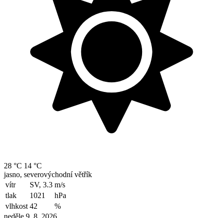
28 °C
14 °C
jasno, severovýchodní větřík
vítr
SV, 3.3
m/s
tlak
1021
hPa
vlhkost
42
%
neděle 9. 8. 2026