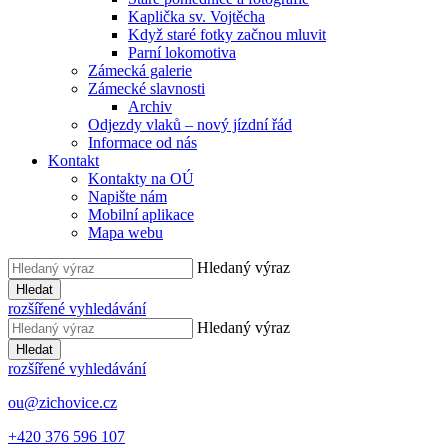
Kaplička sv. Vojtěcha
Když staré fotky začnou mluvit
Parní lokomotiva
Zámecká galerie
Zámecké slavnosti
Archiv
Odjezdy vlaků – nový jízdní řád
Informace od nás
Kontakt
Kontakty na OÚ
Napište nám
Mobilní aplikace
Mapa webu
Hledaný výraz
Hledat
rozšířené vyhledávání
Hledaný výraz
Hledat
rozšířené vyhledávání
ou@zichovice.cz
+420 ​​376 596 107