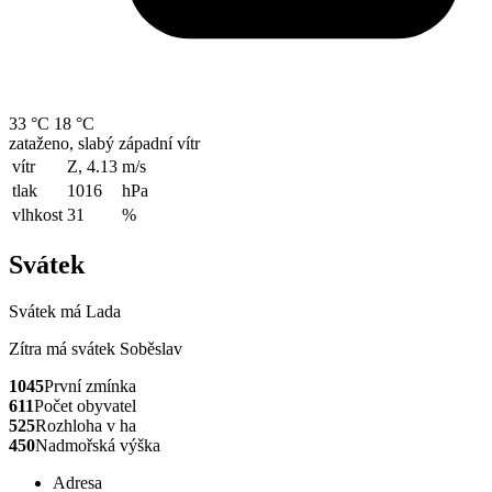
33 °C
18 °C
zataženo, slabý západní vítr
vítr
Z, 4.13
m/s
tlak
1016
hPa
vlhkost
31
%
Svátek
Svátek má
Lada
Zítra má svátek
Soběslav
1045
První zmínka
611
Počet obyvatel
525
Rozhloha v ha
450
Nadmořská výška
Adresa