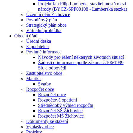
Projekt Jan Filip Lamberk . stavitel mostů mezi
národy (BYCZ-SPF00108 - Lamberská stezka)
Územní plán Žichovice
Povodňový plán
Strategický plán obce
Virtuální prohlídka
Obecní úřad
Úřední deska
E-podatelna
Povinné informace
Návody pro řešení některých životních situací
Žádosti o informace podle zákona č.106⁄1999
Sb. a odpovědi
Zastupitelstvo obce
Matrika
Svatby
Rozpočet obce
Rozpočet obce
Rozpočtová opatření
Střednědobý výhled rozpočtu
Rozpočet ZŠ Žichovice
Rozpočet MŠ Žichovice
Dokumenty ke stažení
Vyhlášky obce
Projekty