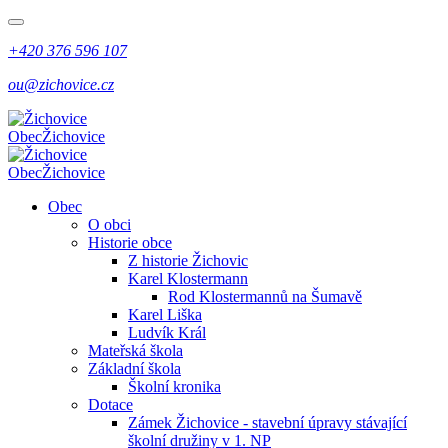
+420 376 596 107
ou@zichovice.cz
Obec
Žichovice
Obec
Žichovice
Obec
O obci
Historie obce
Z historie Žichovic
Karel Klostermann
Rod Klostermannů na Šumavě
Karel Liška
Ludvík Král
Mateřská škola
Základní škola
Školní kronika
Dotace
Zámek Žichovice - stavební úpravy stávající
školní družiny v 1. NP