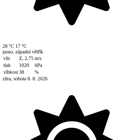
28 °C
17 °C
jasno, západní větřík
vítr
Z, 2.75
m/s
tlak
1020
hPa
vlhkost
38
%
zítra, sobota 8. 8. 2026