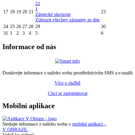
22
1
17
18
19
20
21
23
Zámecké slavnosti
Zobrazit všechny záznamy ze dne
24
25
26
27
28
29
30
31
1
2
3
4
5
6
Informace od nás
Dostávejte informace z našeho webu prostřednictvím SMS a e-mailů
Více o službě
Chci se zaregistrovat
Mobilní aplikace
Sledujte informace z našeho webu v
mobilní aplikaci –
V OBRAZE.
Volně ke stažení: