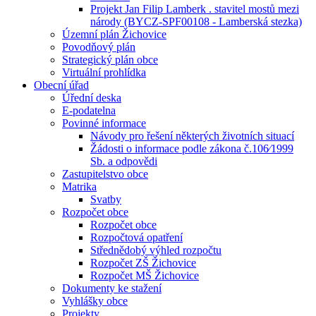
Projekt Jan Filip Lamberk . stavitel mostů mezi
národy (BYCZ-SPF00108 - Lamberská stezka)
Územní plán Žichovice
Povodňový plán
Strategický plán obce
Virtuální prohlídka
Obecní úřad
Úřední deska
E-podatelna
Povinné informace
Návody pro řešení některých životních situací
Žádosti o informace podle zákona č.106⁄1999
Sb. a odpovědi
Zastupitelstvo obce
Matrika
Svatby
Rozpočet obce
Rozpočet obce
Rozpočtová opatření
Střednědobý výhled rozpočtu
Rozpočet ZŠ Žichovice
Rozpočet MŠ Žichovice
Dokumenty ke stažení
Vyhlášky obce
Projekty