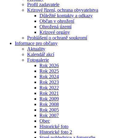
Profil zadavatele
Krizové řízení, ochrana obyvatelstva
Důležité kontakty a odkazy
Občan v ohrožení
Ohrožená území
Krizové orgány
Prohlášení o ochraně soukromí
Informace pro občany
Aktuality
Kalendář akcí
Fotogalerie
Rok 2026
Rok 2025
Rok 2024
Rok 2023
Rok 2022
Rok 2021
Rok 2009
Rok 2008
Rok 2005
Rok 2007
Obec
Historické foto
Historické foto 2
Staré pohlednice a fotografie