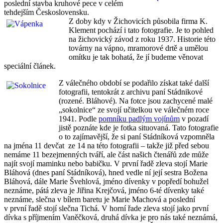
poslední stavba kruhové pece v celém
tehdejším Československu.
Z doby kdy v Žichovicích působila firma K.
Klement pochází i tato fotografie. Je to pohled
na žichovický závod z roku 1937. Historie této
továrny na vápno, mramorové drtě a umělou
omítku je tak bohatá, že jí budeme věnovat
speciální článek.
Z válečného období se podařilo získat také další
fotografii, tentokrát z archivu paní Stádnikové
(rozené. Bláhové). Na fotce jsou zachycené malé
„sokolnice“ ze svojí učitelkou ve válečném roce
1941. Podle
pomníku padlým vojínům
v pozadí
jistě poznáte kde je fotka situovaná. Tato fotografie
o to zajímavější, že si paní Stádníková vzpomněla
na jména 11 devčat ze 14 na této fotografii – takže již před sebou
nemáme 11 bezejmenných tváří, ale část našich čtenářů zde může
najít svojí maminku nebo babičku. V první řadě zleva stojí Marie
Bláhová (dnes paní Stádníková), hned vedle ní její sestra Božena
Bláhová, dále Marie Švehlová, jméno dívenky v popředí bohužel
neznáme, pátá zleva je Jiřina Krejčová, jméno 6-té dívenky také
neznáme, slečna v bílem baretu je Marie Machová a poslední
v první řadě stojí slečna Tichá. V horní řade zleva stojí jako první
dívka s příjmením Vaněčková, druhá dívka je pro nás také neznámá,