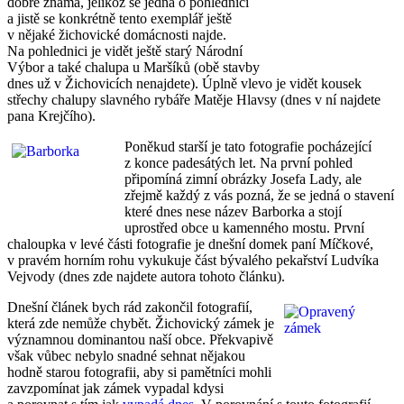
dobře známá, jelikož se jedná o pohlednici
a jistě se konkrétně tento exemplář ještě
v nějaké žichovické domácnosti najde.
Na pohlednici je vidět ještě starý Národní
Výbor a také chalupa u Maršíků (obě stavby
dnes už v Žichovicích nenajdete). Úplně vlevo je vidět kousek
střechy chalupy slavného rybáře Matěje Hlavsy (dnes v ní najdete
pana Krejčího).
Poněkud starší je tato fotografie pocházející
z konce padesátých let. Na první pohled
připomíná zimní obrázky Josefa Lady, ale
zřejmě každý z vás pozná, že se jedná o stavení
které dnes nese název Barborka a stojí
uprostřed obce u kamenného mostu. První
chaloupka v levé části fotografie je dnešní domek paní Míčkové,
v pravém horním rohu vykukuje část bývalého pekařství Ludvíka
Vejvody (dnes zde najdete autora tohoto článku).
Dnešní článek bych rád zakončil fotografií,
která zde nemůže chybět. Žichovický zámek je
významnou dominantou naší obce. Překvapivě
však vůbec nebylo snadné sehnat nějakou
hodně starou fotografii, aby si pamětníci mohli
zavzpomínat jak zámek vypadal kdysi