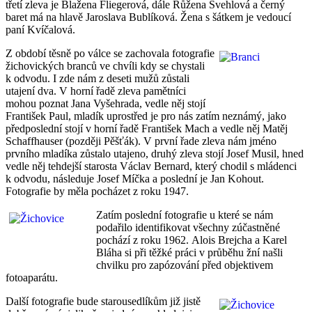
třetí zleva je Blažena Fliegerová, dále Růžena Švehlová a černý
baret má na hlavě Jaroslava Bublíková. Žena s šátkem je vedoucí
paní Kvíčalová.
Z období těsně po válce se zachovala fotografie
žichovických branců ve chvíli kdy se chystali
k odvodu. I zde nám z deseti mužů zůstali
utajení dva. V horní řadě zleva pamětníci
mohou poznat Jana Vyšehrada, vedle něj stojí
František Paul, mladík uprostřed je pro nás zatím neznámý, jako
předposlední stojí v horní řadě František Mach a vedle něj Matěj
Schaffhauser (později Pěšťák). V první řade zleva nám jméno
prvního mladíka zůstalo utajeno, druhý zleva stojí Josef Musil, hned
vedle něj tehdejší starosta Václav Bernard, který chodil s mládenci
k odvodu, následuje Josef Míčka a poslední je Jan Kohout.
Fotografie by měla pocházet z roku 1947.
Zatím poslední fotografie u které se nám
podařilo identifikovat všechny zúčastněné
pochází z roku 1962. Alois Brejcha a Karel
Bláha si při těžké práci v průběhu žní našli
chvilku pro zapózování před objektivem
fotoaparátu.
Další fotografie bude starousedlíkům již jistě