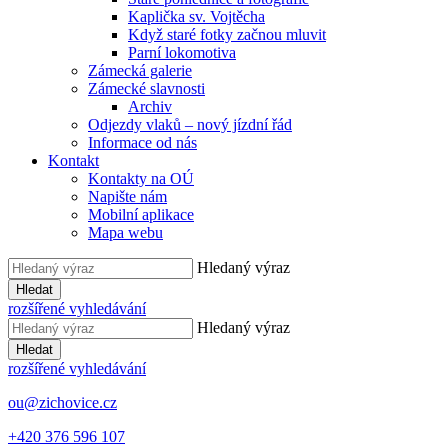
Kaplička sv. Vojtěcha
Když staré fotky začnou mluvit
Parní lokomotiva
Zámecká galerie
Zámecké slavnosti
Archiv
Odjezdy vlaků – nový jízdní řád
Informace od nás
Kontakt
Kontakty na OÚ
Napište nám
Mobilní aplikace
Mapa webu
Hledaný výraz
Hledat
rozšířené vyhledávání
Hledaný výraz
Hledat
rozšířené vyhledávání
ou@zichovice.cz
+420 ​​376 596 107