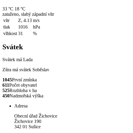
33 °C
18 °C
zataženo, slabý západní vítr
vítr
Z, 4.13
m/s
tlak
1016
hPa
vlhkost
31
%
Svátek
Svátek má
Lada
Zítra má svátek
Soběslav
1045
První zmínka
611
Počet obyvatel
525
Rozhloha v ha
450
Nadmořská výška
Adresa
Obecní úřad Žichovice
Žichovice 190
342 01 Sušice