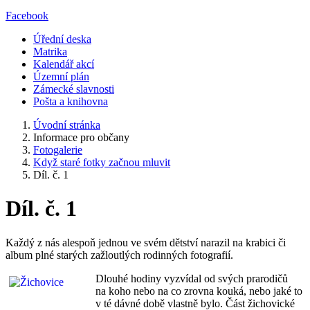
Facebook
Úřední deska
Matrika
Kalendář akcí
Územní plán
Zámecké slavnosti
Pošta a knihovna
Úvodní stránka
Informace pro občany
Fotogalerie
Když staré fotky začnou mluvit
Díl. č. 1
Díl. č. 1
Každý z nás alespoň jednou ve svém dětství narazil na krabici či
album plné starých zažloutlých rodinných fotografií.
Dlouhé hodiny vyzvídal od svých prarodičů
na koho nebo na co zrovna kouká, nebo jaké to
v té dávné době vlastně bylo. Část žichovické