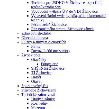
Technika pro JSDHO V Žichovice - speciální
terénní vozidlo SxS
Vodovodní výtlak z ÚV do VDJ Žichovice
Vybavení školní výdejny jídla, nákup komunální
techniky
Péče o zeleň Žichovice
Řez památného stromu Žichovice zámek
Zdravotní středisko
Obecní knihovna
Služby a firmy v Žichovicích
Firmy
Dovoz obědů pro seniory
Život v obci
Otavěnky
Fotogalerie
SHŠ Rytíři-Žichovice
TJ Žichovice
Hasiči
Otavan
Sport a volný čas
Průvodce Žichovicemi
Turistické zajímavosti
Hrady a zámky
Rozhledny
Muzeum