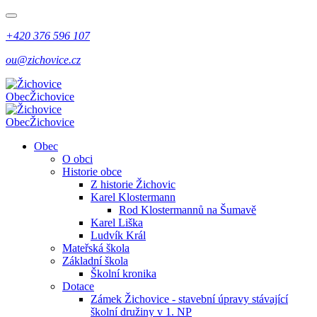
+420 376 596 107
ou@zichovice.cz
Obec
Žichovice
Obec
Žichovice
Obec
O obci
Historie obce
Z historie Žichovic
Karel Klostermann
Rod Klostermannů na Šumavě
Karel Liška
Ludvík Král
Mateřská škola
Základní škola
Školní kronika
Dotace
Zámek Žichovice - stavební úpravy stávající
školní družiny v 1. NP