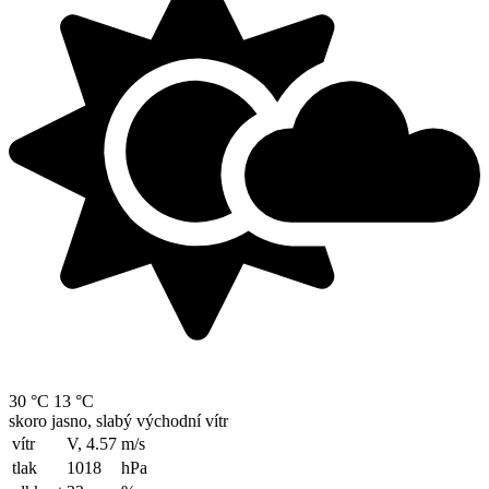
30 °C
13 °C
skoro jasno, slabý východní vítr
vítr
V, 4.57
m/s
tlak
1018
hPa