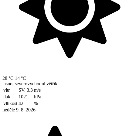
28 °C
14 °C
jasno, severovýchodní větřík
vítr
SV, 3.3
m/s
tlak
1021
hPa
vlhkost
42
%
neděle 9. 8. 2026