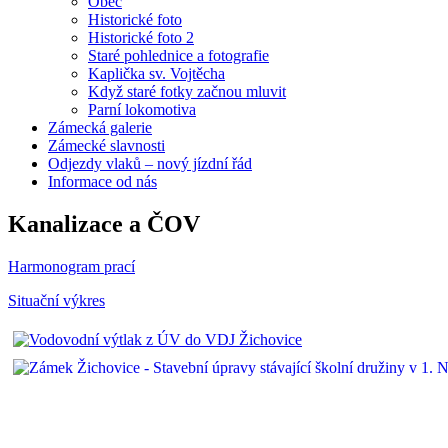
Obec
Historické foto
Historické foto 2
Staré pohlednice a fotografie
Kaplička sv. Vojtěcha
Když staré fotky začnou mluvit
Parní lokomotiva
Zámecká galerie
Zámecké slavnosti
Odjezdy vlaků – nový jízdní řád
Informace od nás
Kanalizace a ČOV
Harmonogram prací
Situační výkres