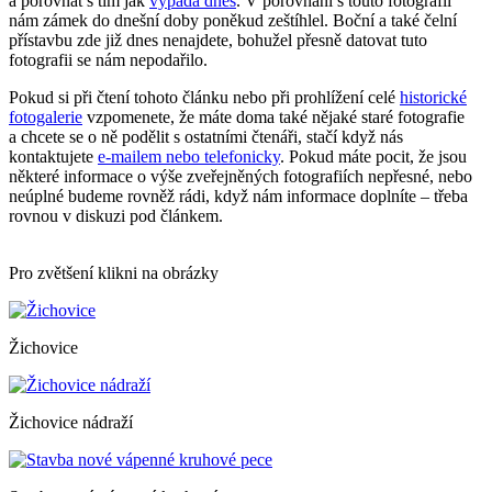
a porovnat s tím jak
vypadá dnes
. V porovnání s touto fotografií
nám zámek do dnešní doby poněkud zeštíhlel. Boční a také čelní
přístavbu zde již dnes nenajdete, bohužel přesně datovat tuto
fotografii se nám nepodařilo.
Pokud si při čtení tohoto článku nebo při prohlížení celé
historické
fotogalerie
vzpomenete, že máte doma také nějaké staré fotografie
a chcete se o ně podělit s ostatními čtenáři, stačí když nás
kontaktujete
e-mailem nebo telefonicky
. Pokud máte pocit, že jsou
některé informace o výše zveřejněných fotografiích nepřesné, nebo
neúplné budeme rovněž rádi, když nám informace doplníte – třeba
rovnou v diskuzi pod článkem.
Pro zvětšení klikni na obrázky
Žichovice
Žichovice nádraží