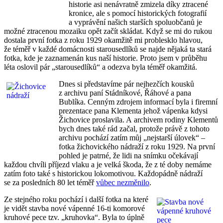
historie asi nenávratně zmizela díky ztracené
kronice, ale s pomocí historických fotografií
a vyprávění našich starších spoluobčanů je
možné ztracenou mozaiku opět začít skládat. Když se mi do rukou
dostala první fotka z roku 1929 okamžitě mi problesklo hlavou,
že téměř v každé domácnosti starousedlíků se najde nějaká ta stará
fotka, kde je zaznamenán kus naší historie. Proto jsem v průběhu
léta oslovil pár „starousedlíků“ a odezva byla téměř okamžitá.
Dnes si představíme pár nejhezčích kousků
z archivu paní Stádníkové, Řáhové a pana
Bublíka. Cenným zdrojem informací byla i firemní
prezentace pana Klementa jehož vápenka kdysi
Žichovice proslavila. A archivem rodiny Klementů
bych dnes také rád začal, protože právě z tohoto
archivu pochází zatím můj „nejstarší úlovek“ –
fotka žichovického nádraží z roku 1929. Na první
pohled je patrné, že lidi na snímku očekávají
každou chvíli příjezd vlaku a je velká škoda, že z té doby nemáme
zatím foto také s historickou lokomotivou. Každopádně nádraží
se za posledních 80 let téměř
vůbec nezměnilo
.
Ze stejného roku pochází i další fotka na které
je vidět stavba nové vápenné 16-ti komorové
kruhové pece tzv. „kruhovka“. Byla to úplně