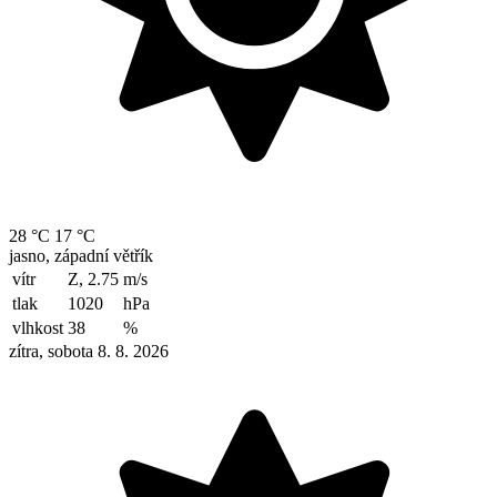
28 °C
17 °C
jasno, západní větřík
vítr
Z, 2.75
m/s
tlak
1020
hPa
vlhkost
38
%
zítra, sobota 8. 8. 2026