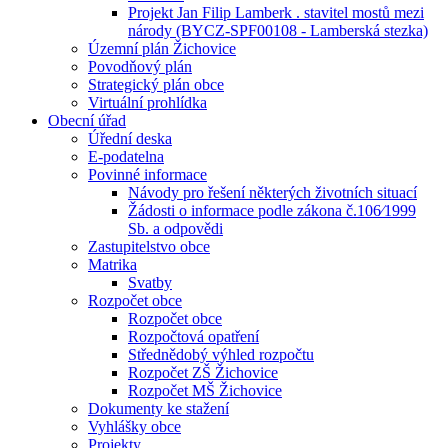
Projekt Jan Filip Lamberk . stavitel mostů mezi
národy (BYCZ-SPF00108 - Lamberská stezka)
Územní plán Žichovice
Povodňový plán
Strategický plán obce
Virtuální prohlídka
Obecní úřad
Úřední deska
E-podatelna
Povinné informace
Návody pro řešení některých životních situací
Žádosti o informace podle zákona č.106⁄1999
Sb. a odpovědi
Zastupitelstvo obce
Matrika
Svatby
Rozpočet obce
Rozpočet obce
Rozpočtová opatření
Střednědobý výhled rozpočtu
Rozpočet ZŠ Žichovice
Rozpočet MŠ Žichovice
Dokumenty ke stažení
Vyhlášky obce
Projekty