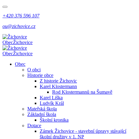
+420 376 596 107
ou@zichovice.cz
Obec
Žichovice
Obec
Žichovice
Obec
O obci
Historie obce
Z historie Žichovic
Karel Klostermann
Rod Klostermannů na Šumavě
Karel Liška
Ludvík Král
Mateřská škola
Základní škola
Školní kronika
Dotace
Zámek Žichovice - stavební úpravy stávající
školní družiny v 1. NP