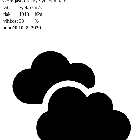
skoro jasno, slabý východní vítr
vítr
V, 4.57
m/s
tlak
1018
hPa
vlhkost
33
%
pondělí 10. 8. 2026