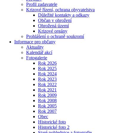
Profil zadavatele
Krizové řízení, ochrana obyvatelstva
Důležité kontakty a odkazy
Občan v ohrožení
Ohrožená území
Krizové orgány
Prohlášení o ochraně soukromí
Informace pro občany
Aktuality
Kalendář akcí
Fotogalerie
Rok 2026
Rok 2025
Rok 2024
Rok 2023
Rok 2022
Rok 2021
Rok 2009
Rok 2008
Rok 2005
Rok 2007
Obec
Historické foto
Historické foto 2
Staré pohlednice a fotografie