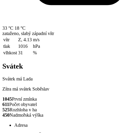
33 °C
18 °C
zataženo, slabý západní vítr
vítr
Z, 4.13
m/s
tlak
1016
hPa
vlhkost
31
%
Svátek
Svátek má
Lada
Zítra má svátek
Soběslav
1045
První zmínka
611
Počet obyvatel
525
Rozhloha v ha
450
Nadmořská výška
Adresa