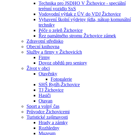
Technika pro JSDHO V Žichovice - speciální
terénní vozidlo SxS
Vodovodní výtlak z ÚV do VDJ Žichovice
Vybavení školní výdejny jídla, nákup komunální
techniky
Péče o zeleň Žichovice
Řez památného stromu Žichovice zámek
Zdravotní středisko
Obecní knihovna
Služby a firmy v Žichovicích
Firmy
Dovoz obědů pro seniory
Život v obci
Otavěnky
Fotogalerie
SHŠ Rytíři-Žichovice
TJ Žichovice
Hasiči
Otavan
Sport a volný čas
Průvodce Žichovicemi
Turistické zajímavosti
Hrady a zámky
Rozhledny
Muzeum