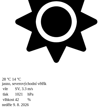
28 °C
14 °C
jasno, severovýchodní větřík
vítr
SV, 3.3
m/s
tlak
1021
hPa
vlhkost
42
%
neděle 9. 8. 2026