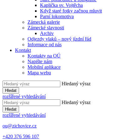
Kaplička sv. Vojtěcha
Když staré fotky začnou mluvit
Parní lokomotiva
Zámecká galerie
Zámecké slavnosti
Archiv
Odjezdy vlaků – nový jízdní řád
Informace od nás
Kontakt
Kontakty na OÚ
Napište nám
Mobilní aplikace
Mapa webu
Hledaný výraz
Hledat
rozšířené vyhledávání
Hledaný výraz
Hledat
rozšířené vyhledávání
ou@zichovice.cz
+420 ​​376 596 107