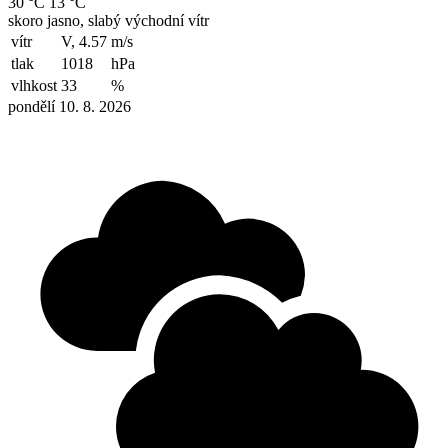
30 °C
13 °C
skoro jasno, slabý východní vítr
vítr
V, 4.57
m/s
tlak
1018
hPa
vlhkost
33
%
pondělí 10. 8. 2026