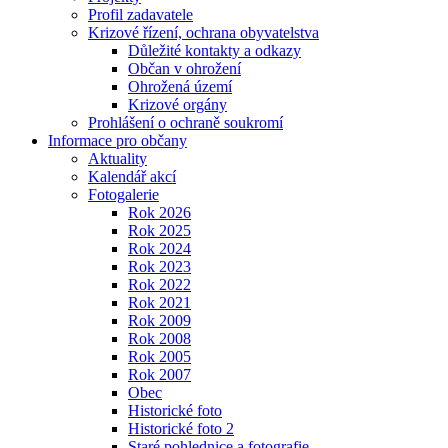
Profil zadavatele
Krizové řízení, ochrana obyvatelstva
Důležité kontakty a odkazy
Občan v ohrožení
Ohrožená území
Krizové orgány
Prohlášení o ochraně soukromí
Informace pro občany
Aktuality
Kalendář akcí
Fotogalerie
Rok 2026
Rok 2025
Rok 2024
Rok 2023
Rok 2022
Rok 2021
Rok 2009
Rok 2008
Rok 2005
Rok 2007
Obec
Historické foto
Historické foto 2
Staré pohlednice a fotografie