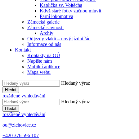
Kaplička sv. Vojtěcha
Když staré fotky začnou mluvit
Parní lokomotiva
Zámecká galerie
Zámecké slavnosti
Archiv
Odjezdy vlaků – nový jízdní řád
Informace od nás
Kontakt
Kontakty na OÚ
Napište nám
Mobilní aplikace
Mapa webu
Hledaný výraz
Hledat
rozšířené vyhledávání
Hledaný výraz
Hledat
rozšířené vyhledávání
ou@zichovice.cz
+420 ​​376 596 107