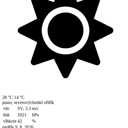
28 °C
14 °C
jasno, severovýchodní větřík
vítr
SV, 3.3
m/s
tlak
1021
hPa
vlhkost
42
%
neděle 9. 8. 2026