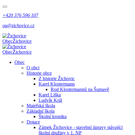
+420 376 596 107
ou@zichovice.cz
Obec
Žichovice
Obec
Žichovice
Obec
O obci
Historie obce
Z historie Žichovic
Karel Klostermann
Rod Klostermannů na Šumavě
Karel Liška
Ludvík Král
Mateřská škola
Základní škola
Školní kronika
Dotace
Zámek Žichovice - stavební úpravy stávající
školní družiny v 1. NP