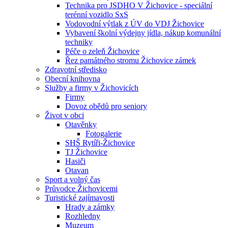
Technika pro JSDHO V Žichovice - speciální
terénní vozidlo SxS
Vodovodní výtlak z ÚV do VDJ Žichovice
Vybavení školní výdejny jídla, nákup komunální
techniky
Péče o zeleň Žichovice
Řez památného stromu Žichovice zámek
Zdravotní středisko
Obecní knihovna
Služby a firmy v Žichovicích
Firmy
Dovoz obědů pro seniory
Život v obci
Otavěnky
Fotogalerie
SHŠ Rytíři-Žichovice
TJ Žichovice
Hasiči
Otavan
Sport a volný čas
Průvodce Žichovicemi
Turistické zajímavosti
Hrady a zámky
Rozhledny
Muzeum