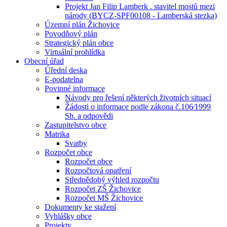
Projekt Jan Filip Lamberk . stavitel mostů mezi
národy (BYCZ-SPF00108 - Lamberská stezka)
Územní plán Žichovice
Povodňový plán
Strategický plán obce
Virtuální prohlídka
Obecní úřad
Úřední deska
E-podatelna
Povinné informace
Návody pro řešení některých životních situací
Žádosti o informace podle zákona č.106⁄1999
Sb. a odpovědi
Zastupitelstvo obce
Matrika
Svatby
Rozpočet obce
Rozpočet obce
Rozpočtová opatření
Střednědobý výhled rozpočtu
Rozpočet ZŠ Žichovice
Rozpočet MŠ Žichovice
Dokumenty ke stažení
Vyhlášky obce
Projekty