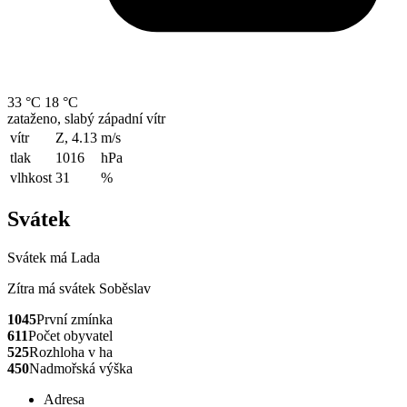
33 °C
18 °C
zataženo, slabý západní vítr
vítr
Z, 4.13
m/s
tlak
1016
hPa
vlhkost
31
%
Svátek
Svátek má
Lada
Zítra má svátek
Soběslav
1045
První zmínka
611
Počet obyvatel
525
Rozhloha v ha
450
Nadmořská výška
Adresa