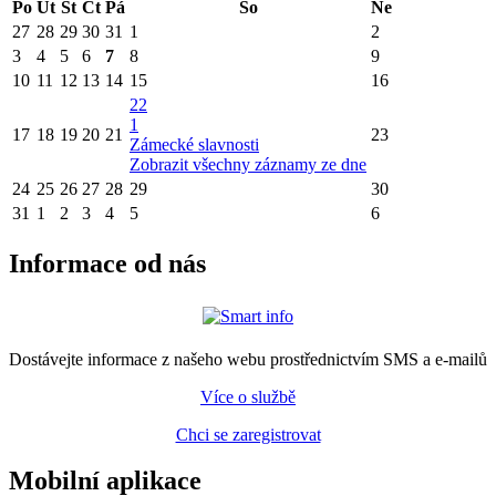
Po
Út
St
Čt
Pá
So
Ne
27
28
29
30
31
1
2
3
4
5
6
7
8
9
10
11
12
13
14
15
16
22
1
17
18
19
20
21
23
Zámecké slavnosti
Zobrazit všechny záznamy ze dne
24
25
26
27
28
29
30
31
1
2
3
4
5
6
Informace od nás
Dostávejte informace z našeho webu prostřednictvím SMS a e-mailů
Více o službě
Chci se zaregistrovat
Mobilní aplikace