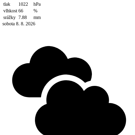
tlak
1022
hPa
vlhkost
66
%
srážky
7.88
mm
sobota 8. 8. 2026