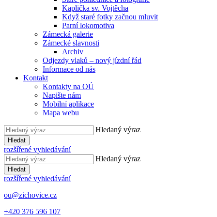
Kaplička sv. Vojtěcha
Když staré fotky začnou mluvit
Parní lokomotiva
Zámecká galerie
Zámecké slavnosti
Archiv
Odjezdy vlaků – nový jízdní řád
Informace od nás
Kontakt
Kontakty na OÚ
Napište nám
Mobilní aplikace
Mapa webu
Hledaný výraz
Hledat
rozšířené vyhledávání
Hledaný výraz
Hledat
rozšířené vyhledávání
ou@zichovice.cz
+420 ​​376 596 107