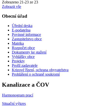
Zobrazeno
21
-
23
ze 23
Zobrazit vše
Obecní úřad
Úřední deska
E-podatelna
Povinné informace
Zastupitelstvo obce
Matrika
Rozpočet obce
Dokumenty ke stažení
Vyhlášky obce
Projekty
Profil zadavatele
Krizové řízení, ochrana obyvatelstva
Prohlášení o ochraně soukromí
Kanalizace a ČOV
Harmonogram prací
Situační výkres