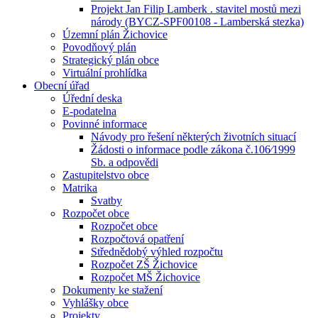
Projekt Jan Filip Lamberk . stavitel mostů mezi
národy (BYCZ-SPF00108 - Lamberská stezka)
Územní plán Žichovice
Povodňový plán
Strategický plán obce
Virtuální prohlídka
Obecní úřad
Úřední deska
E-podatelna
Povinné informace
Návody pro řešení některých životních situací
Žádosti o informace podle zákona č.106⁄1999
Sb. a odpovědi
Zastupitelstvo obce
Matrika
Svatby
Rozpočet obce
Rozpočet obce
Rozpočtová opatření
Střednědobý výhled rozpočtu
Rozpočet ZŠ Žichovice
Rozpočet MŠ Žichovice
Dokumenty ke stažení
Vyhlášky obce
Projekty