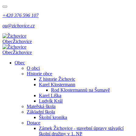
+420 376 596 107
ou@zichovice.cz
Obec
Žichovice
Obec
Žichovice
Obec
O obci
Historie obce
Z historie Žichovic
Karel Klostermann
Rod Klostermannů na Šumavě
Karel Liška
Ludvík Král
Mateřská škola
Základní škola
Školní kronika
Dotace
Zámek Žichovice - stavební úpravy stávající
školní družiny v 1. NP