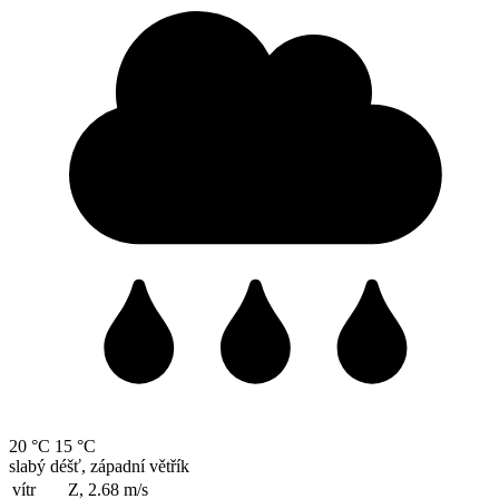
20 °C
15 °C
slabý déšť, západní větřík
vítr
Z, 2.68
m/s