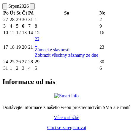
Srpen
2026
Po
Út
St
Čt
Pá
So
Ne
27
28
29
30
31
1
2
3
4
5
6
7
8
9
10
11
12
13
14
15
16
22
1
17
18
19
20
21
23
Zámecké slavnosti
Zobrazit všechny záznamy ze dne
24
25
26
27
28
29
30
31
1
2
3
4
5
6
Informace od nás
Dostávejte informace z našeho webu prostřednictvím SMS a e-mailů
Více o službě
Chci se zaregistrovat