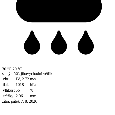
30 °C
20 °C
slabý déšť, jihovýchodní větřík
vítr
JV, 2.72
m/s
tlak
1018
hPa
vlhkost
56
%
srážky
2.96
mm
zítra, pátek 7. 8. 2026