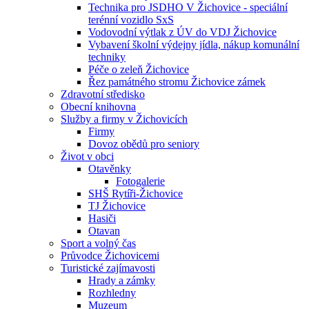
Technika pro JSDHO V Žichovice - speciální
terénní vozidlo SxS
Vodovodní výtlak z ÚV do VDJ Žichovice
Vybavení školní výdejny jídla, nákup komunální
techniky
Péče o zeleň Žichovice
Řez památného stromu Žichovice zámek
Zdravotní středisko
Obecní knihovna
Služby a firmy v Žichovicích
Firmy
Dovoz obědů pro seniory
Život v obci
Otavěnky
Fotogalerie
SHŠ Rytíři-Žichovice
TJ Žichovice
Hasiči
Otavan
Sport a volný čas
Průvodce Žichovicemi
Turistické zajímavosti
Hrady a zámky
Rozhledny
Muzeum