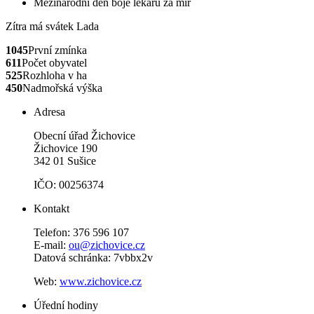
Mezinárodní den boje lékařů za mír
Zítra má svátek
Lada
1045
První zmínka
611
Počet obyvatel
525
Rozhloha v ha
450
Nadmořská výška
Adresa
Obecní úřad Žichovice
Žichovice 190
342 01 Sušice
IČO: 00256374
Kontakt
Telefon: 376 596 107
E-mail:
ou@zichovice.cz
Datová schránka: 7vbbx2v
Web:
www.zichovice.cz
Úřední hodiny