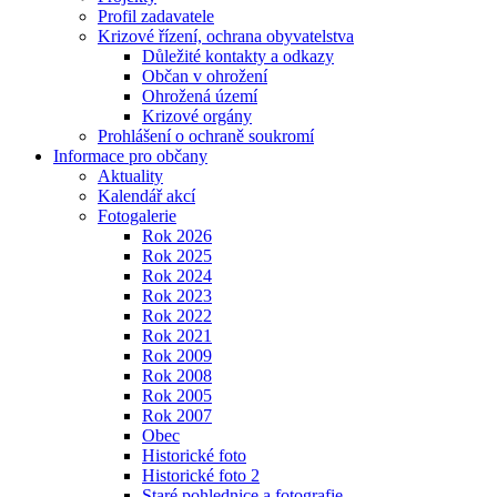
Profil zadavatele
Krizové řízení, ochrana obyvatelstva
Důležité kontakty a odkazy
Občan v ohrožení
Ohrožená území
Krizové orgány
Prohlášení o ochraně soukromí
Informace pro občany
Aktuality
Kalendář akcí
Fotogalerie
Rok 2026
Rok 2025
Rok 2024
Rok 2023
Rok 2022
Rok 2021
Rok 2009
Rok 2008
Rok 2005
Rok 2007
Obec
Historické foto
Historické foto 2
Staré pohlednice a fotografie