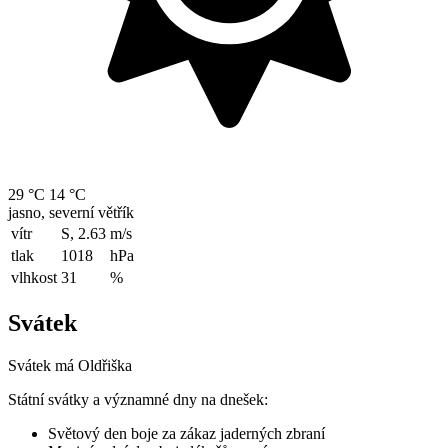
29 °C
14 °C
jasno, severní větřík
vítr
S, 2.63
m/s
tlak
1018
hPa
vlhkost
31
%
Svátek
Svátek má
Oldřiška
Státní svátky a významné dny na dnešek:
Světový den boje za zákaz jaderných zbraní