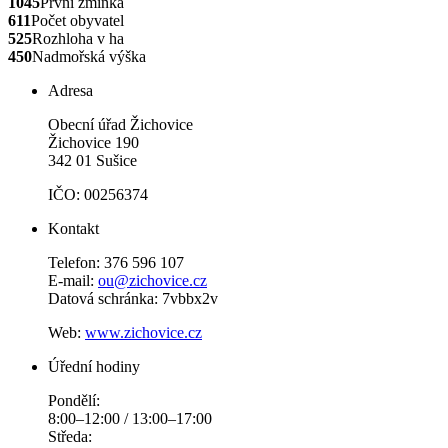
1045
První zmínka
611
Počet obyvatel
525
Rozhloha v ha
450
Nadmořská výška
Adresa
Obecní úřad Žichovice
Žichovice 190
342 01 Sušice
IČO: 00256374
Kontakt
Telefon: 376 596 107
E-mail:
ou@zichovice.cz
Datová schránka: 7vbbx2v
Web:
www.zichovice.cz
Úřední hodiny
Pondělí:
8:00–12:00 / 13:00–17:00
Středa: