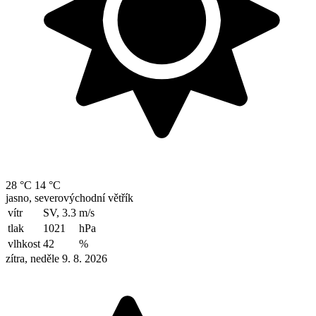
28 °C
14 °C
jasno, severovýchodní větřík
vítr
SV, 3.3
m/s
tlak
1021
hPa
vlhkost
42
%
zítra, neděle 9. 8. 2026