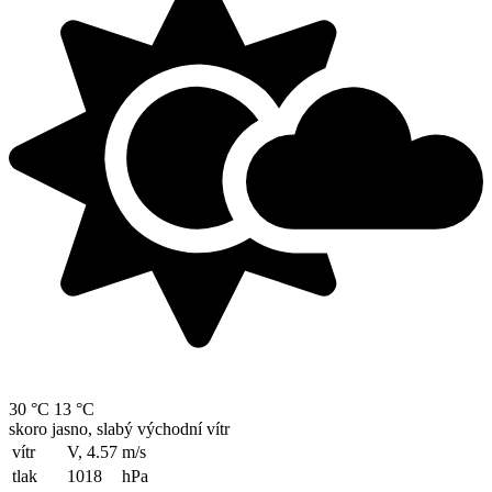
30 °C
13 °C
skoro jasno, slabý východní vítr
vítr
V, 4.57
m/s
tlak
1018
hPa