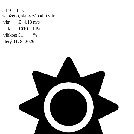
33 °C
18 °C
zataženo, slabý západní vítr
vítr
Z, 4.13
m/s
tlak
1016
hPa
vlhkost
31
%
úterý 11. 8. 2026