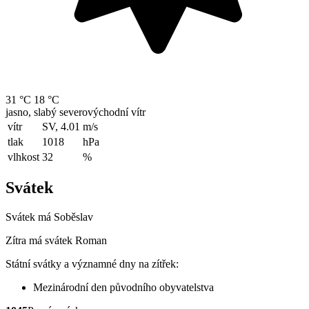
31 °C
18 °C
jasno, slabý severovýchodní vítr
vítr
SV, 4.01
m/s
tlak
1018
hPa
vlhkost
32
%
Svátek
Svátek má
Soběslav
Zítra má svátek
Roman
Státní svátky a významné dny na zítřek:
Mezinárodní den původního obyvatelstva