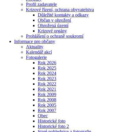
Profil zadavatele
Krizové řízení, ochrana obyvatelstva
Důležité kontakty a odkazy
Občan v ohrožení
Ohrožená území
Krizové orgány
Prohlášení o ochraně soukromí
Informace pro občany
Aktuality
Kalendář akcí
Fotogalerie
Rok 2026
Rok 2025
Rok 2024
Rok 2023
Rok 2022
Rok 2021
Rok 2009
Rok 2008
Rok 2005
Rok 2007
Obec
Historické foto
Historické foto 2
Staré pohlednice a fotografie