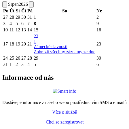
Srpen
2026
Po
Út
St
Čt
Pá
So
Ne
27
28
29
30
31
1
2
3
4
5
6
7
8
9
10
11
12
13
14
15
16
22
1
17
18
19
20
21
23
Zámecké slavnosti
Zobrazit všechny záznamy ze dne
24
25
26
27
28
29
30
31
1
2
3
4
5
6
Informace od nás
Dostávejte informace z našeho webu prostřednictvím SMS a e-mailů
Více o službě
Chci se zaregistrovat