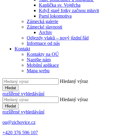
Kaplička sv. Vojtěcha
Když staré fotky začnou mluvit
Parní lokomotiva
Zámecká galerie
Zámecké slavnosti
Archiv
Odjezdy vlaků – nový jízdní řád
Informace od nás
Kontakt
Kontakty na OÚ
Napište nám
Mobilní aplikace
Mapa webu
Hledaný výraz
Hledat
rozšířené vyhledávání
Hledaný výraz
Hledat
rozšířené vyhledávání
ou@zichovice.cz
+420 ​​376 596 107