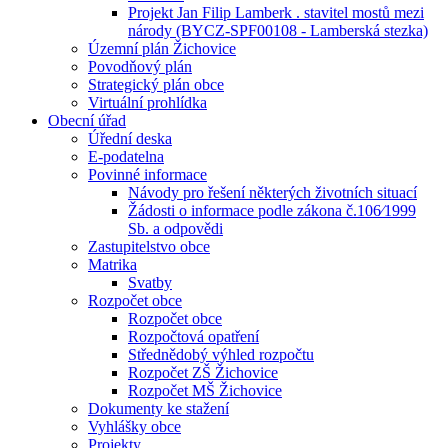
Projekt Jan Filip Lamberk . stavitel mostů mezi
národy (BYCZ-SPF00108 - Lamberská stezka)
Územní plán Žichovice
Povodňový plán
Strategický plán obce
Virtuální prohlídka
Obecní úřad
Úřední deska
E-podatelna
Povinné informace
Návody pro řešení některých životních situací
Žádosti o informace podle zákona č.106⁄1999
Sb. a odpovědi
Zastupitelstvo obce
Matrika
Svatby
Rozpočet obce
Rozpočet obce
Rozpočtová opatření
Střednědobý výhled rozpočtu
Rozpočet ZŠ Žichovice
Rozpočet MŠ Žichovice
Dokumenty ke stažení
Vyhlášky obce
Projekty