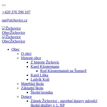
+420 376 596 107
ou@zichovice.cz
Obec
Žichovice
Obec
Žichovice
Obec
O obci
Historie obce
Z historie Žichovic
Karel Klostermann
Rod Klostermannů na Šumavě
Karel Liška
Ludvík Král
Mateřská škola
Základní škola
Školní kronika
Dotace
Zámek Žichovice - stavební úpravy stávající
školní družiny v 1. NP