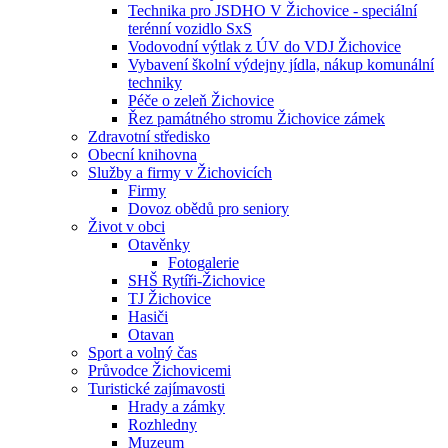
Technika pro JSDHO V Žichovice - speciální
terénní vozidlo SxS
Vodovodní výtlak z ÚV do VDJ Žichovice
Vybavení školní výdejny jídla, nákup komunální
techniky
Péče o zeleň Žichovice
Řez památného stromu Žichovice zámek
Zdravotní středisko
Obecní knihovna
Služby a firmy v Žichovicích
Firmy
Dovoz obědů pro seniory
Život v obci
Otavěnky
Fotogalerie
SHŠ Rytíři-Žichovice
TJ Žichovice
Hasiči
Otavan
Sport a volný čas
Průvodce Žichovicemi
Turistické zajímavosti
Hrady a zámky
Rozhledny
Muzeum