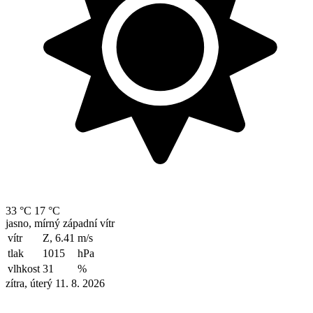
33 °C
17 °C
jasno, mírný západní vítr
vítr
Z, 6.41
m/s
tlak
1015
hPa
vlhkost
31
%
zítra, úterý 11. 8. 2026