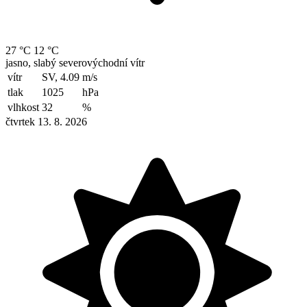
27 °C
12 °C
jasno, slabý severovýchodní vítr
vítr
SV, 4.09
m/s
tlak
1025
hPa
vlhkost
32
%
čtvrtek 13. 8. 2026