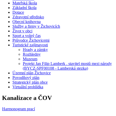
Mateřská škola
Základní škola
Dotace
Zdravotní středisko
Obecní knihovna
Služby a firmy v Žichovicích
Život v obci
Sport a volný čas
Průvodce Žichovicemi
Turistické zajímavosti
Hrady a zámky
Rozhledny
Muzeum
Projekt Jan Filip Lamberk . stavitel mostů mezi národy
(BYCZ-SPF00108 - Lamberská stezka)
Územní plán Žichovice
Povodňový plán
Strategický plán obce
Virtuální prohlídka
Kanalizace a ČOV
Harmonogram prací