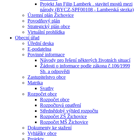
Projekt Jan Filip Lamberk . stavitel mostů mezi
národy (BYCZ-SPF00108 - Lamberská stezka)
Územní plán Žichovice
Povodňový plán
Strategický plán obce
Virtuální prohlídka
Obecní úřad
Úřední deska
E-podatelna
Povinné informace
Návody pro řešení některých životních situací
Žádosti o informace podle zákona č.106⁄1999
Sb. a odpovědi
Zastupitelstvo obce
Matrika
Svatby
Rozpočet obce
Rozpočet obce
Rozpočtová opatření
Střednědobý výhled rozpočtu
Rozpočet ZŠ Žichovice
Rozpočet MŠ Žichovice
Dokumenty ke stažení
Vyhlášky obce
Projekty