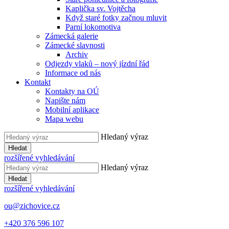
Kaplička sv. Vojtěcha
Když staré fotky začnou mluvit
Parní lokomotiva
Zámecká galerie
Zámecké slavnosti
Archiv
Odjezdy vlaků – nový jízdní řád
Informace od nás
Kontakt
Kontakty na OÚ
Napište nám
Mobilní aplikace
Mapa webu
Hledaný výraz
Hledat
rozšířené vyhledávání
Hledaný výraz
Hledat
rozšířené vyhledávání
ou@zichovice.cz
+420 ​​376 596 107