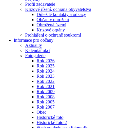
Profil zadavatele
Krizové řízení, ochrana obyvatelstva
Důležité kontakty a odkazy
Občan v ohrožení
Ohrožená území
Krizové orgány
Prohlášení o ochraně soukromí
Informace pro občany
Aktuality
Kalendář akcí
Fotogalerie
Rok 2026
Rok 2025
Rok 2024
Rok 2023
Rok 2022
Rok 2021
Rok 2009
Rok 2008
Rok 2005
Rok 2007
Obec
Historické foto
Historické foto 2
Staré pohlednice a fotografie