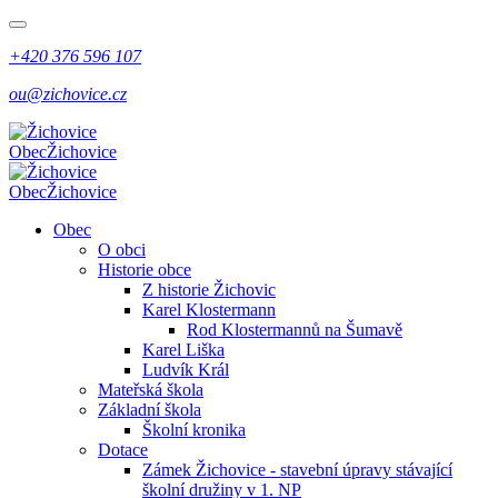
+420 376 596 107
ou@zichovice.cz
Obec
Žichovice
Obec
Žichovice
Obec
O obci
Historie obce
Z historie Žichovic
Karel Klostermann
Rod Klostermannů na Šumavě
Karel Liška
Ludvík Král
Mateřská škola
Základní škola
Školní kronika
Dotace
Zámek Žichovice - stavební úpravy stávající
školní družiny v 1. NP