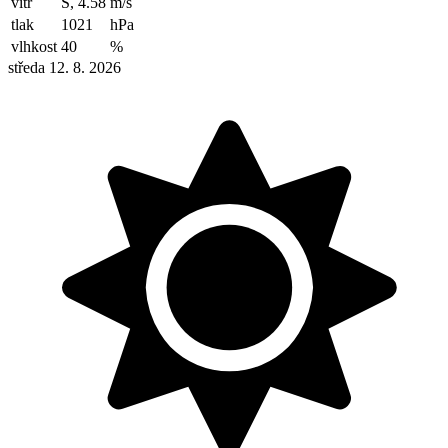
vítr
S, 4.58
m/s
tlak
1021
hPa
vlhkost
40
%
středa 12. 8. 2026