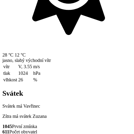
28 °C
12 °C
jasno, slabý východní vítr
vítr
V, 3.55
m/s
tlak
1024
hPa
vlhkost
26
%
Svátek
Svátek má
Vavřinec
Zítra má svátek
Zuzana
1045
První zmínka
611
Počet obyvatel