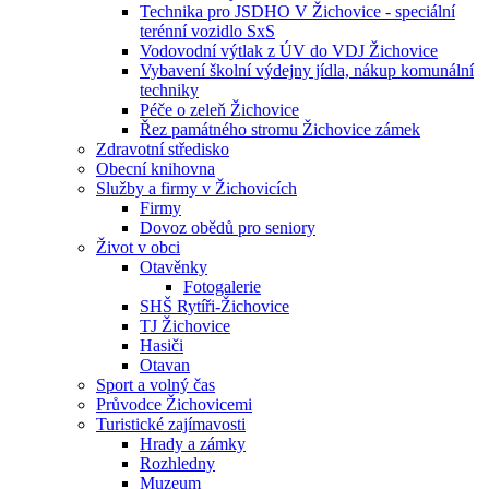
Technika pro JSDHO V Žichovice - speciální
terénní vozidlo SxS
Vodovodní výtlak z ÚV do VDJ Žichovice
Vybavení školní výdejny jídla, nákup komunální
techniky
Péče o zeleň Žichovice
Řez památného stromu Žichovice zámek
Zdravotní středisko
Obecní knihovna
Služby a firmy v Žichovicích
Firmy
Dovoz obědů pro seniory
Život v obci
Otavěnky
Fotogalerie
SHŠ Rytíři-Žichovice
TJ Žichovice
Hasiči
Otavan
Sport a volný čas
Průvodce Žichovicemi
Turistické zajímavosti
Hrady a zámky
Rozhledny
Muzeum