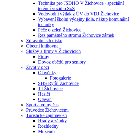
Technika pro JSDHO V Žichovice - speciální
terénní vozidlo SxS
Vodovodní výtlak z ÚV do VDJ Žichovice
Vybavení školní výdejny jídla, nákup komunální
techniky
Péče o zeleň Žichovice
Řez památného stromu Žichovice zámek
Zdravotní středisko
Obecní knihovna
Služby a firmy v Žichovicích
Firmy
Dovoz obědů pro seniory
Život v obci
Otavěnky
Fotogalerie
SHŠ Rytíři-Žichovice
TJ Žichovice
Hasiči
Otavan
Sport a volný čas
Průvodce Žichovicemi
Turistické zajímavosti
Hrady a zámky
Rozhledny
Muzeum