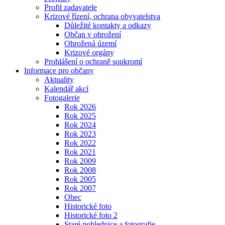
Profil zadavatele
Krizové řízení, ochrana obyvatelstva
Důležité kontakty a odkazy
Občan v ohrožení
Ohrožená území
Krizové orgány
Prohlášení o ochraně soukromí
Informace pro občany
Aktuality
Kalendář akcí
Fotogalerie
Rok 2026
Rok 2025
Rok 2024
Rok 2023
Rok 2022
Rok 2021
Rok 2009
Rok 2008
Rok 2005
Rok 2007
Obec
Historické foto
Historické foto 2
Staré pohlednice a fotografie