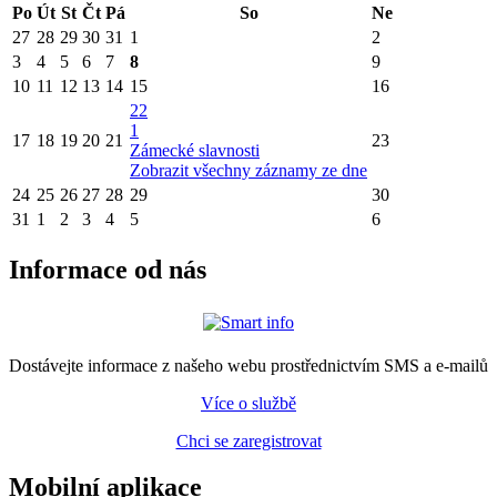
Po
Út
St
Čt
Pá
So
Ne
27
28
29
30
31
1
2
3
4
5
6
7
8
9
10
11
12
13
14
15
16
22
1
17
18
19
20
21
23
Zámecké slavnosti
Zobrazit všechny záznamy ze dne
24
25
26
27
28
29
30
31
1
2
3
4
5
6
Informace od nás
Dostávejte informace z našeho webu prostřednictvím SMS a e-mailů
Více o službě
Chci se zaregistrovat
Mobilní aplikace