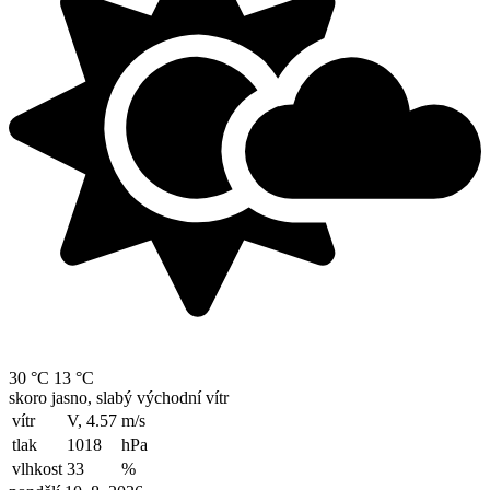
30 °C
13 °C
skoro jasno, slabý východní vítr
vítr
V, 4.57
m/s
tlak
1018
hPa
vlhkost
33
%