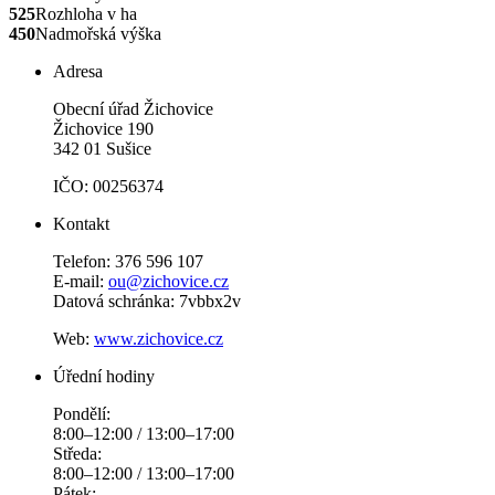
525
Rozhloha v ha
450
Nadmořská výška
Adresa
Obecní úřad Žichovice
Žichovice 190
342 01 Sušice
IČO: 00256374
Kontakt
Telefon: 376 596 107
E-mail:
ou@zichovice.cz
Datová schránka: 7vbbx2v
Web:
www.zichovice.cz
Úřední hodiny
Pondělí:
8:00–12:00 / 13:00–17:00
Středa:
8:00–12:00 / 13:00–17:00
Pátek: