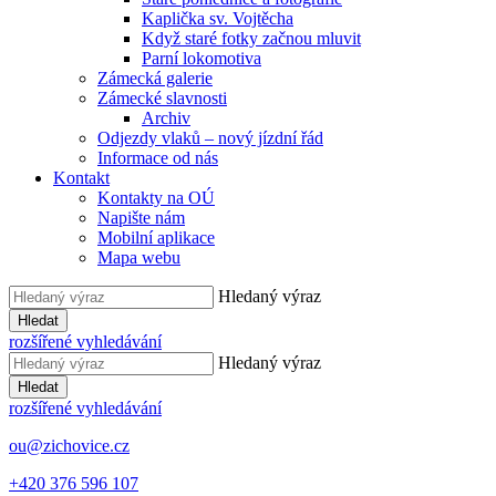
Kaplička sv. Vojtěcha
Když staré fotky začnou mluvit
Parní lokomotiva
Zámecká galerie
Zámecké slavnosti
Archiv
Odjezdy vlaků – nový jízdní řád
Informace od nás
Kontakt
Kontakty na OÚ
Napište nám
Mobilní aplikace
Mapa webu
Hledaný výraz
Hledat
rozšířené vyhledávání
Hledaný výraz
Hledat
rozšířené vyhledávání
ou@zichovice.cz
+420 ​​376 596 107