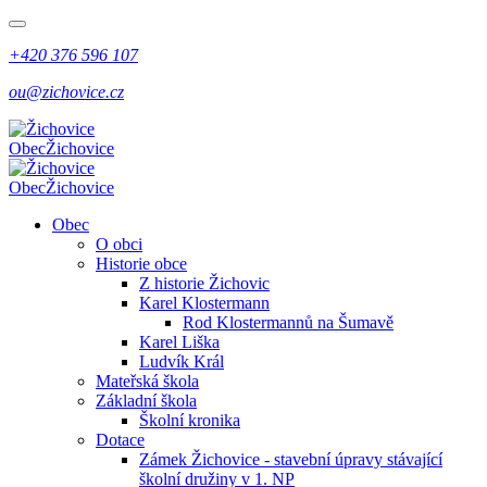
+420 376 596 107
ou@zichovice.cz
Obec
Žichovice
Obec
Žichovice
Obec
O obci
Historie obce
Z historie Žichovic
Karel Klostermann
Rod Klostermannů na Šumavě
Karel Liška
Ludvík Král
Mateřská škola
Základní škola
Školní kronika
Dotace
Zámek Žichovice - stavební úpravy stávající
školní družiny v 1. NP