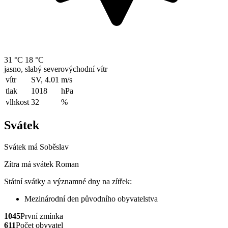
31 °C
18 °C
jasno, slabý severovýchodní vítr
vítr
SV, 4.01
m/s
tlak
1018
hPa
vlhkost
32
%
Svátek
Svátek má
Soběslav
Zítra má svátek
Roman
Státní svátky a významné dny na zítřek:
Mezinárodní den původního obyvatelstva
1045
První zmínka
611
Počet obyvatel