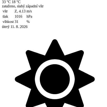
33 °C
18 °C
zataženo, slabý západní vítr
vítr
Z, 4.13
m/s
tlak
1016
hPa
vlhkost
31
%
úterý 11. 8. 2026