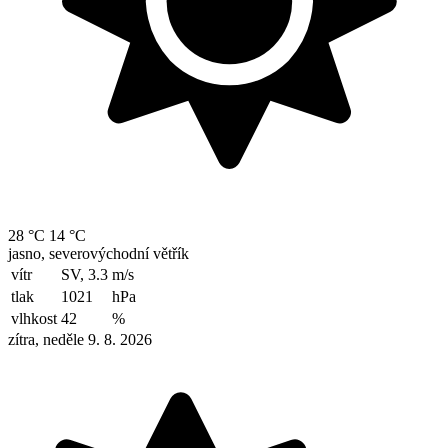
28 °C
14 °C
jasno, severovýchodní větřík
vítr
SV, 3.3
m/s
tlak
1021
hPa
vlhkost
42
%
zítra, neděle 9. 8. 2026