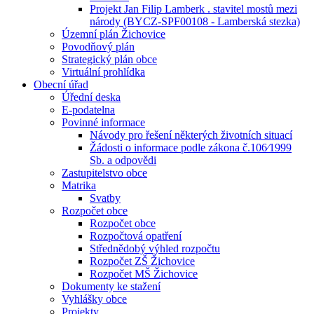
Projekt Jan Filip Lamberk . stavitel mostů mezi
národy (BYCZ-SPF00108 - Lamberská stezka)
Územní plán Žichovice
Povodňový plán
Strategický plán obce
Virtuální prohlídka
Obecní úřad
Úřední deska
E-podatelna
Povinné informace
Návody pro řešení některých životních situací
Žádosti o informace podle zákona č.106⁄1999
Sb. a odpovědi
Zastupitelstvo obce
Matrika
Svatby
Rozpočet obce
Rozpočet obce
Rozpočtová opatření
Střednědobý výhled rozpočtu
Rozpočet ZŠ Žichovice
Rozpočet MŠ Žichovice
Dokumenty ke stažení
Vyhlášky obce
Projekty