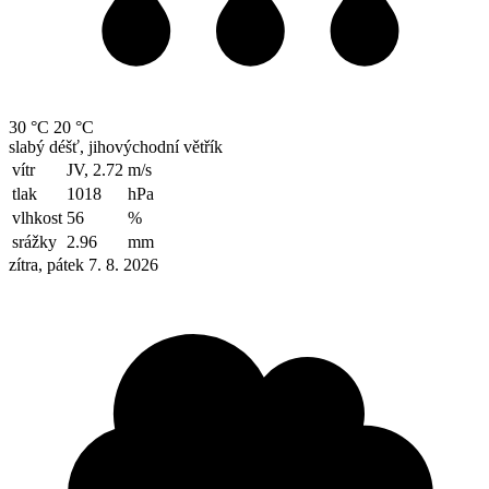
30 °C
20 °C
slabý déšť, jihovýchodní větřík
vítr
JV, 2.72
m/s
tlak
1018
hPa
vlhkost
56
%
srážky
2.96
mm
zítra, pátek 7. 8. 2026