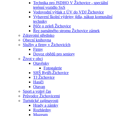
Technika pro JSDHO V Žichovice - speciální
terénní vozidlo SxS
Vodovodní výtlak z ÚV do VDJ Žichovice
Vybavení školní výdejny jídla, nákup komunální
techniky
Péče o zeleň Žichovice
Řez památného stromu Žichovice zámek
Zdravotní středisko
Obecní knihovna
Služby a firmy v Žichovicích
Firmy
Dovoz obědů pro seniory
Život v obci
Otavěnky
Fotogalerie
SHŠ Rytíři-Žichovice
TJ Žichovice
Hasiči
Otavan
Sport a volný čas
Průvodce Žichovicemi
Turistické zajímavosti
Hrady a zámky
Rozhledny
Muzeum