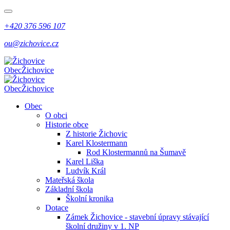
+420 376 596 107
ou@zichovice.cz
Obec
Žichovice
Obec
Žichovice
Obec
O obci
Historie obce
Z historie Žichovic
Karel Klostermann
Rod Klostermannů na Šumavě
Karel Liška
Ludvík Král
Mateřská škola
Základní škola
Školní kronika
Dotace
Zámek Žichovice - stavební úpravy stávající
školní družiny v 1. NP