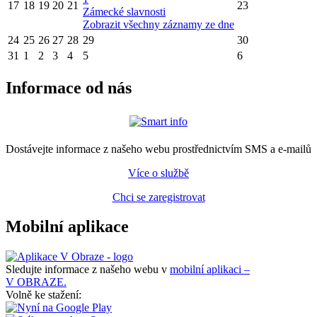
17
18
19
20
21
23
Zámecké slavnosti
Zobrazit všechny záznamy ze dne
24
25
26
27
28
29
30
31
1
2
3
4
5
6
Informace od nás
Dostávejte informace z našeho webu prostřednictvím SMS a e-mailů
Více o službě
Chci se zaregistrovat
Mobilní aplikace
Sledujte informace z našeho webu v
mobilní aplikaci –
V OBRAZE.
Volně ke stažení: