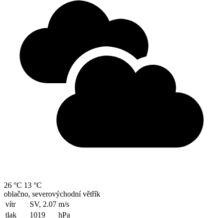
26 °C
13 °C
oblačno, severovýchodní větřík
vítr
SV, 2.07
m/s
tlak
1019
hPa