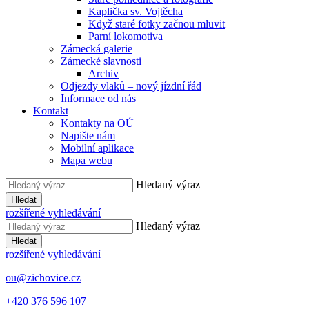
Kaplička sv. Vojtěcha
Když staré fotky začnou mluvit
Parní lokomotiva
Zámecká galerie
Zámecké slavnosti
Archiv
Odjezdy vlaků – nový jízdní řád
Informace od nás
Kontakt
Kontakty na OÚ
Napište nám
Mobilní aplikace
Mapa webu
Hledaný výraz
Hledat
rozšířené vyhledávání
Hledaný výraz
Hledat
rozšířené vyhledávání
ou@zichovice.cz
+420 ​​376 596 107