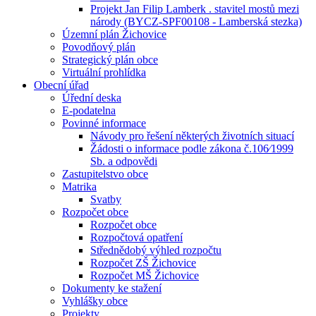
Projekt Jan Filip Lamberk . stavitel mostů mezi
národy (BYCZ-SPF00108 - Lamberská stezka)
Územní plán Žichovice
Povodňový plán
Strategický plán obce
Virtuální prohlídka
Obecní úřad
Úřední deska
E-podatelna
Povinné informace
Návody pro řešení některých životních situací
Žádosti o informace podle zákona č.106⁄1999
Sb. a odpovědi
Zastupitelstvo obce
Matrika
Svatby
Rozpočet obce
Rozpočet obce
Rozpočtová opatření
Střednědobý výhled rozpočtu
Rozpočet ZŠ Žichovice
Rozpočet MŠ Žichovice
Dokumenty ke stažení
Vyhlášky obce
Projekty