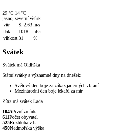
29 °C
14 °C
jasno, severní větřík
vítr
S, 2.63
m/s
tlak
1018
hPa
vlhkost
31
%
Svátek
Svátek má
Oldřiška
Státní svátky a významné dny na dnešek:
Světový den boje za zákaz jaderných zbraní
Mezinárodní den boje lékařů za mír
Zítra má svátek
Lada
1045
První zmínka
611
Počet obyvatel
525
Rozhloha v ha
450
Nadmořská výška