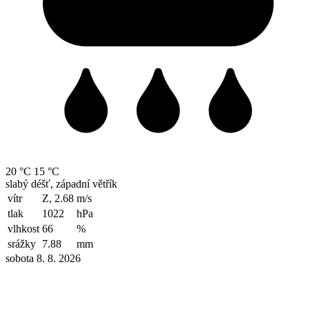
20 °C
15 °C
slabý déšť, západní větřík
vítr
Z, 2.68
m/s
tlak
1022
hPa
vlhkost
66
%
srážky
7.88
mm
sobota 8. 8. 2026