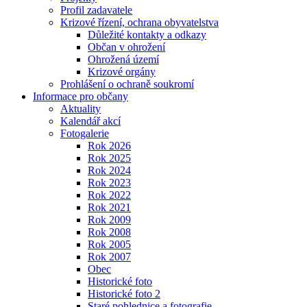
Profil zadavatele
Krizové řízení, ochrana obyvatelstva
Důležité kontakty a odkazy
Občan v ohrožení
Ohrožená území
Krizové orgány
Prohlášení o ochraně soukromí
Informace pro občany
Aktuality
Kalendář akcí
Fotogalerie
Rok 2026
Rok 2025
Rok 2024
Rok 2023
Rok 2022
Rok 2021
Rok 2009
Rok 2008
Rok 2005
Rok 2007
Obec
Historické foto
Historické foto 2
Staré pohlednice a fotografie