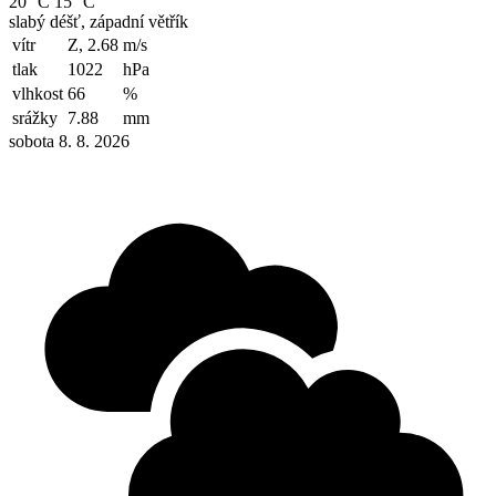
20 °C
15 °C
slabý déšť, západní větřík
vítr
Z, 2.68
m/s
tlak
1022
hPa
vlhkost
66
%
srážky
7.88
mm
sobota 8. 8. 2026