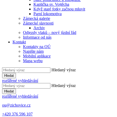
Kaplička sv. Vojtěcha
Když staré fotky začnou mluvit
Parní lokomotiva
Zámecká galerie
Zámecké slavnosti
Archiv
Odjezdy vlaků – nový jízdní řád
Informace od nás
Kontakt
Kontakty na OÚ
Napište nám
Mobilní aplikace
Mapa webu
Hledaný výraz
Hledat
rozšířené vyhledávání
Hledaný výraz
Hledat
rozšířené vyhledávání
ou@zichovice.cz
+420 ​​376 596 107