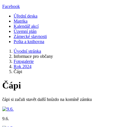
Facebook
Úřední deska
Matrika
Kalendář akcí
Územní plán
Zámecké slavnosti
Pošta a knihovna
Úvodní stránka
Informace pro občany
Fotogalerie
Rok 2024
Čápi
Čápi
čápi si začali stavět další hnízdo na komíně zámku
9.6.