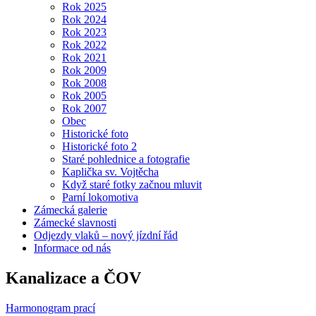
Rok 2025
Rok 2024
Rok 2023
Rok 2022
Rok 2021
Rok 2009
Rok 2008
Rok 2005
Rok 2007
Obec
Historické foto
Historické foto 2
Staré pohlednice a fotografie
Kaplička sv. Vojtěcha
Když staré fotky začnou mluvit
Parní lokomotiva
Zámecká galerie
Zámecké slavnosti
Odjezdy vlaků – nový jízdní řád
Informace od nás
Kanalizace a ČOV
Harmonogram prací