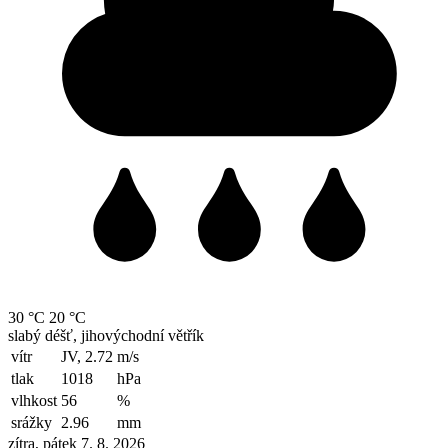
30 °C
20 °C
slabý déšť, jihovýchodní větřík
vítr
JV, 2.72
m/s
tlak
1018
hPa
vlhkost
56
%
srážky
2.96
mm
zítra, pátek 7. 8. 2026