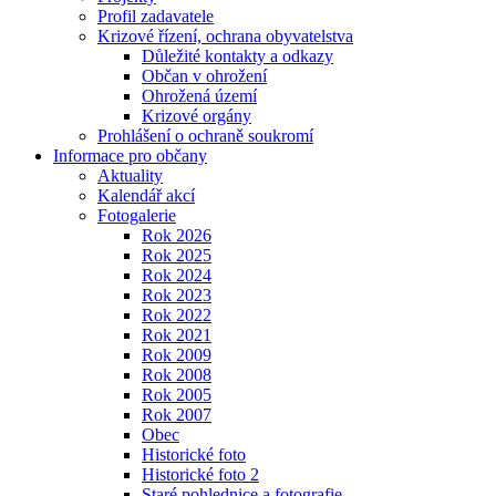
Profil zadavatele
Krizové řízení, ochrana obyvatelstva
Důležité kontakty a odkazy
Občan v ohrožení
Ohrožená území
Krizové orgány
Prohlášení o ochraně soukromí
Informace pro občany
Aktuality
Kalendář akcí
Fotogalerie
Rok 2026
Rok 2025
Rok 2024
Rok 2023
Rok 2022
Rok 2021
Rok 2009
Rok 2008
Rok 2005
Rok 2007
Obec
Historické foto
Historické foto 2
Staré pohlednice a fotografie