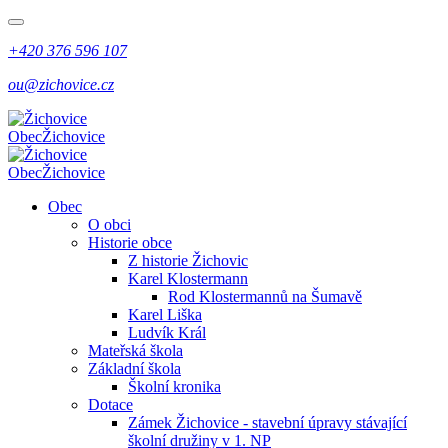
+420 376 596 107
ou@zichovice.cz
Obec
Žichovice
Obec
Žichovice
Obec
O obci
Historie obce
Z historie Žichovic
Karel Klostermann
Rod Klostermannů na Šumavě
Karel Liška
Ludvík Král
Mateřská škola
Základní škola
Školní kronika
Dotace
Zámek Žichovice - stavební úpravy stávající
školní družiny v 1. NP