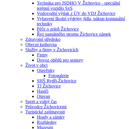
Technika pro JSDHO V Žichovice - speciální
terénní vozidlo SxS
Vodovodní výtlak z ÚV do VDJ Žichovice
Vybavení školní výdejny jídla, nákup komunální
techniky
Péče o zeleň Žichovice
Řez památného stromu Žichovice zámek
Zdravotní středisko
Obecní knihovna
Služby a firmy v Žichovicích
Firmy
Dovoz obědů pro seniory
Život v obci
Otavěnky
Fotogalerie
SHŠ Rytíři-Žichovice
TJ Žichovice
Hasiči
Otavan
Sport a volný čas
Průvodce Žichovicemi
Turistické zajímavosti
Hrady a zámky
Rozhledny
Muzeum