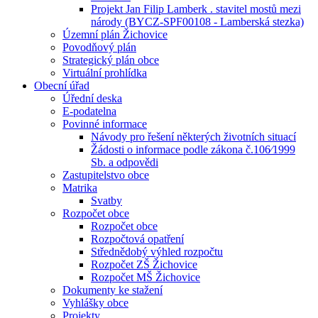
Projekt Jan Filip Lamberk . stavitel mostů mezi
národy (BYCZ-SPF00108 - Lamberská stezka)
Územní plán Žichovice
Povodňový plán
Strategický plán obce
Virtuální prohlídka
Obecní úřad
Úřední deska
E-podatelna
Povinné informace
Návody pro řešení některých životních situací
Žádosti o informace podle zákona č.106⁄1999
Sb. a odpovědi
Zastupitelstvo obce
Matrika
Svatby
Rozpočet obce
Rozpočet obce
Rozpočtová opatření
Střednědobý výhled rozpočtu
Rozpočet ZŠ Žichovice
Rozpočet MŠ Žichovice
Dokumenty ke stažení
Vyhlášky obce
Projekty