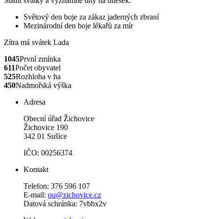
Státní svátky a významné dny na dnešek:
Světový den boje za zákaz jaderných zbraní
Mezinárodní den boje lékařů za mír
Zítra má svátek
Lada
1045
První zmínka
611
Počet obyvatel
525
Rozhloha v ha
450
Nadmořská výška
Adresa
Obecní úřad Žichovice
Žichovice 190
342 01 Sušice
IČO: 00256374
Kontakt
Telefon: 376 596 107
E-mail:
ou@zichovice.cz
Datová schránka: 7vbbx2v