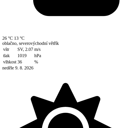
26 °C
13 °C
oblačno, severovýchodní větřík
vítr
SV, 2.07
m/s
tlak
1019
hPa
vlhkost
36
%
neděle 9. 8. 2026