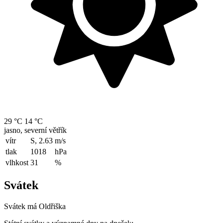
29 °C
14 °C
jasno, severní větřík
vítr
S, 2.63
m/s
tlak
1018
hPa
vlhkost
31
%
Svátek
Svátek má
Oldřiška