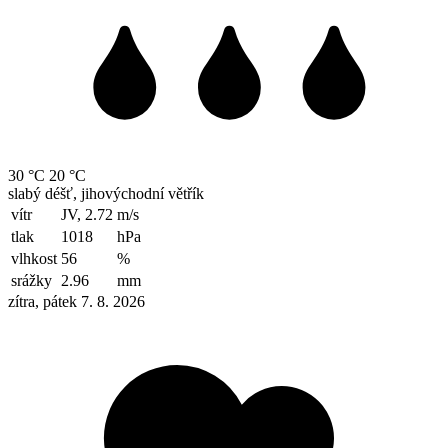
30 °C
20 °C
slabý déšť, jihovýchodní větřík
vítr
JV, 2.72
m/s
tlak
1018
hPa
vlhkost
56
%
srážky
2.96
mm
zítra, pátek 7. 8. 2026