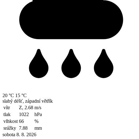
20 °C
15 °C
slabý déšť, západní větřík
vítr
Z, 2.68
m/s
tlak
1022
hPa
vlhkost
66
%
srážky
7.88
mm
sobota 8. 8. 2026