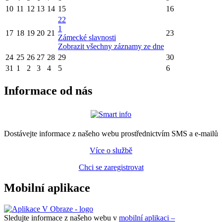
10
11
12
13
14
15
16
22
1
17
18
19
20
21
23
Zámecké slavnosti
Zobrazit všechny záznamy ze dne
24
25
26
27
28
29
30
31
1
2
3
4
5
6
Informace od nás
Dostávejte informace z našeho webu prostřednictvím SMS a e-mailů
Více o službě
Chci se zaregistrovat
Mobilní aplikace
Sledujte informace z našeho webu v
mobilní aplikaci –