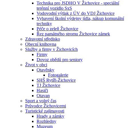
Technika pro JSDHO V Žichovice - speciální
terénní vozidlo SxS
Vodovodní výtlak z ÚV do VDJ Žichovice
Vybavení školní výdejny jídla, nákup komunální
techniky
Péče o zeleň Žichovice
Řez památného stromu Žichovice zámek
Zdravotní středisko
Obecní knihovna
Služby a firmy v Žichovicích
Firmy
Dovoz obědů pro seniory
Život v obci
Otavěnky
Fotogalerie
SHŠ Rytíři-Žichovice
TJ Žichovice
Hasiči
Otavan
Sport a volný čas
Průvodce Žichovicemi
Turistické zajímavosti
Hrady a zámky
Rozhledny
Muzeum