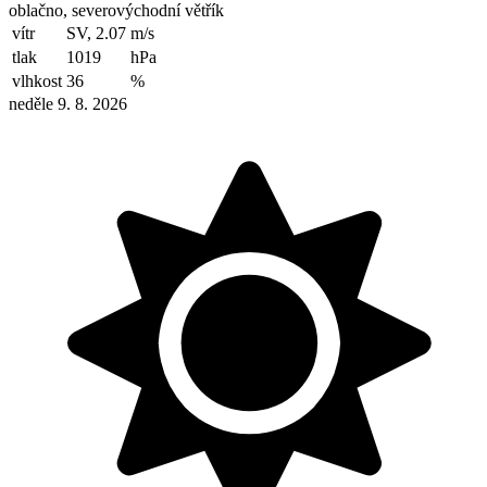
oblačno, severovýchodní větřík
vítr
SV, 2.07
m/s
tlak
1019
hPa
vlhkost
36
%
neděle 9. 8. 2026