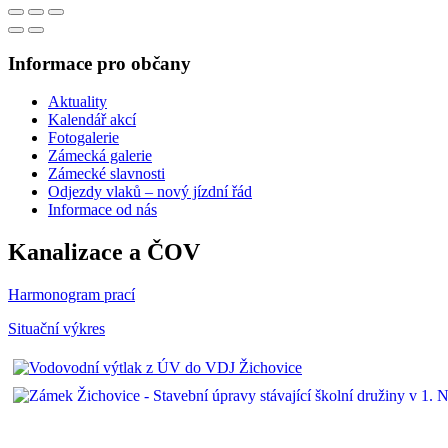
Informace pro občany
Aktuality
Kalendář akcí
Fotogalerie
Zámecká galerie
Zámecké slavnosti
Odjezdy vlaků – nový jízdní řád
Informace od nás
Kanalizace a ČOV
Harmonogram prací
Situační výkres