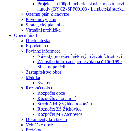
Projekt Jan Filip Lamberk . stavitel mostů mezi
národy (BYCZ-SPF00108 - Lamberská stezka)
Územní plán Žichovice
Povodňový plán
Strategický plán obce
Virtuální prohlídka
Obecní úřad
Úřední deska
E-podatelna
Povinné informace
Návody pro řešení některých životních situací
Žádosti o informace podle zákona č.106⁄1999
Sb. a odpovědi
Zastupitelstvo obce
Matrika
Svatby
Rozpočet obce
Rozpočet obce
Rozpočtová opatření
Střednědobý výhled rozpočtu
Rozpočet ZŠ Žichovice
Rozpočet MŠ Žichovice
Dokumenty ke stažení
Vyhlášky obce
Projekty