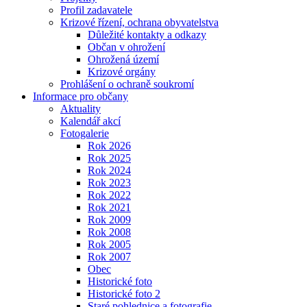
Profil zadavatele
Krizové řízení, ochrana obyvatelstva
Důležité kontakty a odkazy
Občan v ohrožení
Ohrožená území
Krizové orgány
Prohlášení o ochraně soukromí
Informace pro občany
Aktuality
Kalendář akcí
Fotogalerie
Rok 2026
Rok 2025
Rok 2024
Rok 2023
Rok 2022
Rok 2021
Rok 2009
Rok 2008
Rok 2005
Rok 2007
Obec
Historické foto
Historické foto 2
Staré pohlednice a fotografie