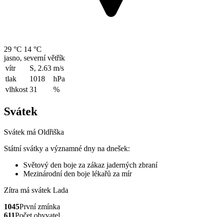
29 °C
14 °C
jasno, severní větřík
vítr
S, 2.63
m/s
tlak
1018
hPa
vlhkost
31
%
Svátek
Svátek má
Oldřiška
Státní svátky a významné dny na dnešek:
Světový den boje za zákaz jaderných zbraní
Mezinárodní den boje lékařů za mír
Zítra má svátek
Lada
1045
První zmínka
611
Počet obyvatel