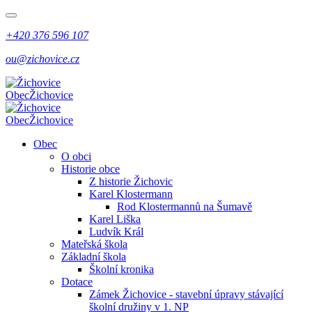
+420 376 596 107
ou@zichovice.cz
Obec
Žichovice
Obec
Žichovice
Obec
O obci
Historie obce
Z historie Žichovic
Karel Klostermann
Rod Klostermannů na Šumavě
Karel Liška
Ludvík Král
Mateřská škola
Základní škola
Školní kronika
Dotace
Zámek Žichovice - stavební úpravy stávající
školní družiny v 1. NP