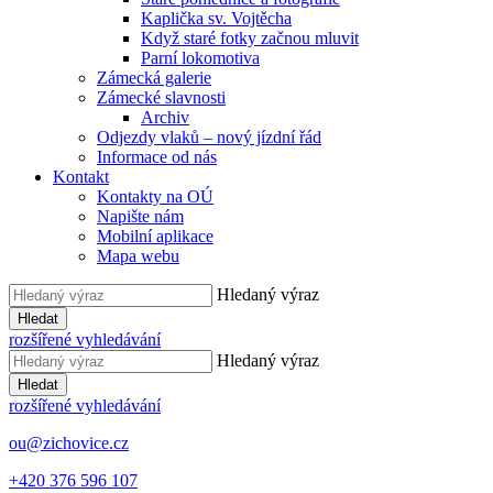
Kaplička sv. Vojtěcha
Když staré fotky začnou mluvit
Parní lokomotiva
Zámecká galerie
Zámecké slavnosti
Archiv
Odjezdy vlaků – nový jízdní řád
Informace od nás
Kontakt
Kontakty na OÚ
Napište nám
Mobilní aplikace
Mapa webu
Hledaný výraz
Hledat
rozšířené vyhledávání
Hledaný výraz
Hledat
rozšířené vyhledávání
ou@zichovice.cz
+420 ​​376 596 107