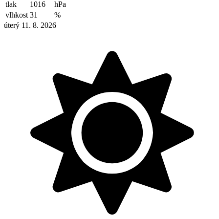
tlak
1016
hPa
vlhkost
31
%
úterý 11. 8. 2026