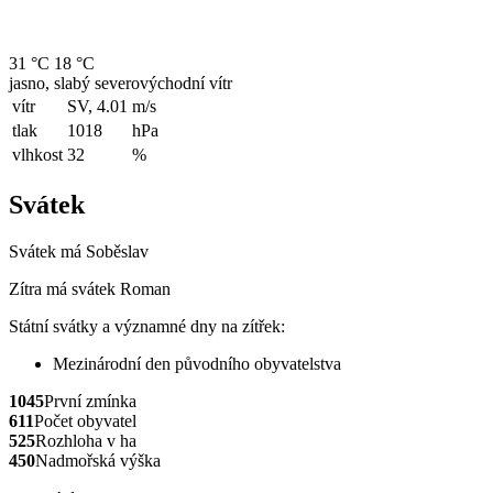
31 °C
18 °C
jasno, slabý severovýchodní vítr
vítr
SV, 4.01
m/s
tlak
1018
hPa
vlhkost
32
%
Svátek
Svátek má
Soběslav
Zítra má svátek
Roman
Státní svátky a významné dny na zítřek:
Mezinárodní den původního obyvatelstva
1045
První zmínka
611
Počet obyvatel
525
Rozhloha v ha
450
Nadmořská výška