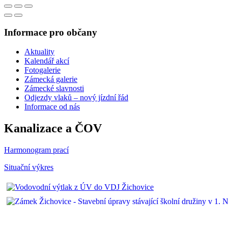
Informace pro občany
Aktuality
Kalendář akcí
Fotogalerie
Zámecká galerie
Zámecké slavnosti
Odjezdy vlaků – nový jízdní řád
Informace od nás
Kanalizace a ČOV
Harmonogram prací
Situační výkres