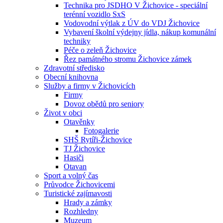
Technika pro JSDHO V Žichovice - speciální
terénní vozidlo SxS
Vodovodní výtlak z ÚV do VDJ Žichovice
Vybavení školní výdejny jídla, nákup komunální
techniky
Péče o zeleň Žichovice
Řez památného stromu Žichovice zámek
Zdravotní středisko
Obecní knihovna
Služby a firmy v Žichovicích
Firmy
Dovoz obědů pro seniory
Život v obci
Otavěnky
Fotogalerie
SHŠ Rytíři-Žichovice
TJ Žichovice
Hasiči
Otavan
Sport a volný čas
Průvodce Žichovicemi
Turistické zajímavosti
Hrady a zámky
Rozhledny
Muzeum