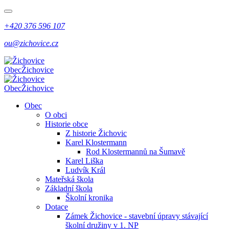
+420 376 596 107
ou@zichovice.cz
Obec
Žichovice
Obec
Žichovice
Obec
O obci
Historie obce
Z historie Žichovic
Karel Klostermann
Rod Klostermannů na Šumavě
Karel Liška
Ludvík Král
Mateřská škola
Základní škola
Školní kronika
Dotace
Zámek Žichovice - stavební úpravy stávající
školní družiny v 1. NP