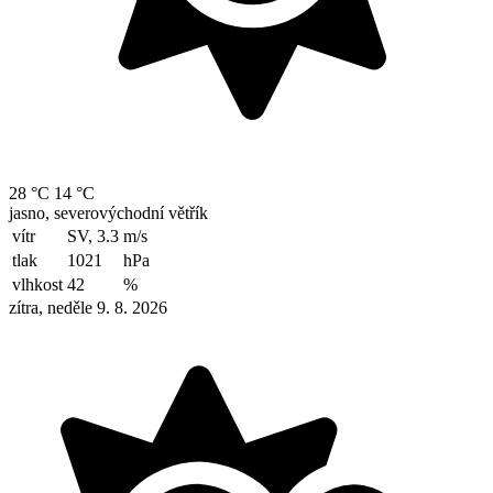
28 °C
14 °C
jasno, severovýchodní větřík
vítr
SV, 3.3
m/s
tlak
1021
hPa
vlhkost
42
%
zítra, neděle 9. 8. 2026