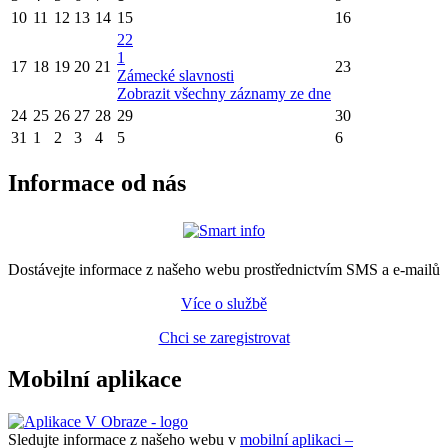
10
11
12
13
14
15
16
22
1
17
18
19
20
21
23
Zámecké slavnosti
Zobrazit všechny záznamy ze dne
24
25
26
27
28
29
30
31
1
2
3
4
5
6
Informace od nás
Dostávejte informace z našeho webu prostřednictvím SMS a e-mailů
Více o službě
Chci se zaregistrovat
Mobilní aplikace
Sledujte informace z našeho webu v
mobilní aplikaci –