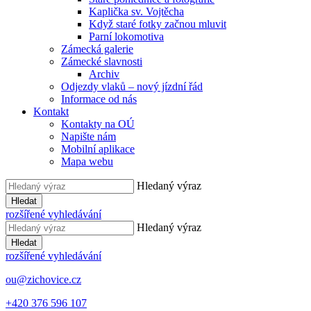
Kaplička sv. Vojtěcha
Když staré fotky začnou mluvit
Parní lokomotiva
Zámecká galerie
Zámecké slavnosti
Archiv
Odjezdy vlaků – nový jízdní řád
Informace od nás
Kontakt
Kontakty na OÚ
Napište nám
Mobilní aplikace
Mapa webu
Hledaný výraz
Hledat
rozšířené vyhledávání
Hledaný výraz
Hledat
rozšířené vyhledávání
ou@zichovice.cz
+420 ​​376 596 107