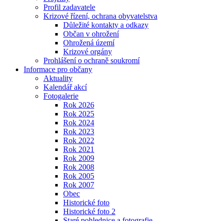
Profil zadavatele
Krizové řízení, ochrana obyvatelstva
Důležité kontakty a odkazy
Občan v ohrožení
Ohrožená území
Krizové orgány
Prohlášení o ochraně soukromí
Informace pro občany
Aktuality
Kalendář akcí
Fotogalerie
Rok 2026
Rok 2025
Rok 2024
Rok 2023
Rok 2022
Rok 2021
Rok 2009
Rok 2008
Rok 2005
Rok 2007
Obec
Historické foto
Historické foto 2
Staré pohlednice a fotografie