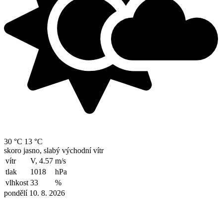
30 °C
13 °C
skoro jasno, slabý východní vítr
vítr
V, 4.57
m/s
tlak
1018
hPa
vlhkost
33
%
pondělí 10. 8. 2026