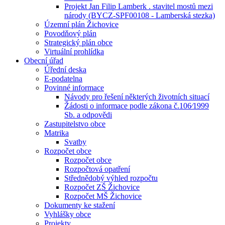
Projekt Jan Filip Lamberk . stavitel mostů mezi
národy (BYCZ-SPF00108 - Lamberská stezka)
Územní plán Žichovice
Povodňový plán
Strategický plán obce
Virtuální prohlídka
Obecní úřad
Úřední deska
E-podatelna
Povinné informace
Návody pro řešení některých životních situací
Žádosti o informace podle zákona č.106⁄1999
Sb. a odpovědi
Zastupitelstvo obce
Matrika
Svatby
Rozpočet obce
Rozpočet obce
Rozpočtová opatření
Střednědobý výhled rozpočtu
Rozpočet ZŠ Žichovice
Rozpočet MŠ Žichovice
Dokumenty ke stažení
Vyhlášky obce
Projekty