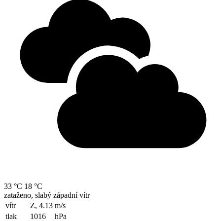
33 °C
18 °C
zataženo, slabý západní vítr
vítr
Z, 4.13
m/s
tlak
1016
hPa