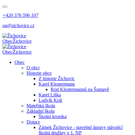
+420 376 596 107
ou@zichovice.cz
Obec
Žichovice
Obec
Žichovice
Obec
O obci
Historie obce
Z historie Žichovic
Karel Klostermann
Rod Klostermannů na Šumavě
Karel Liška
Ludvík Král
Mateřská škola
Základní škola
Školní kronika
Dotace
Zámek Žichovice - stavební úpravy stávající
školní družiny v 1. NP