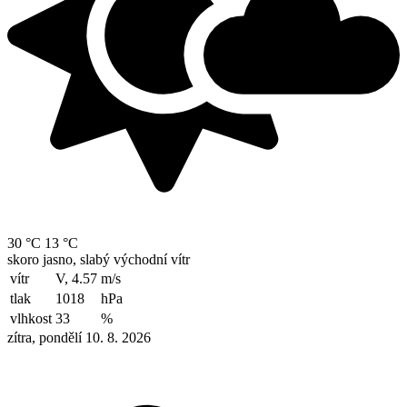
30 °C
13 °C
skoro jasno, slabý východní vítr
vítr
V, 4.57
m/s
tlak
1018
hPa
vlhkost
33
%
zítra, pondělí 10. 8. 2026