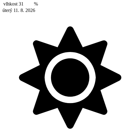
vlhkost
31
%
úterý 11. 8. 2026