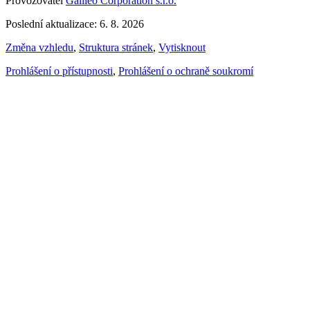
Provozovatel
Galileo Corporation s.r.o.
Poslední aktualizace: 6. 8. 2026
Změna vzhledu
,
Struktura stránek
,
Vytisknout
Prohlášení o přístupnosti
,
Prohlášení o ochraně soukromí