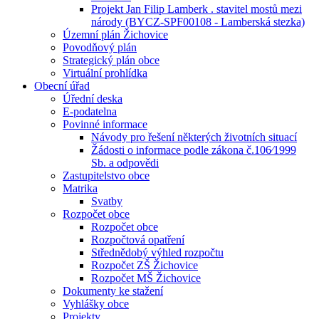
Projekt Jan Filip Lamberk . stavitel mostů mezi
národy (BYCZ-SPF00108 - Lamberská stezka)
Územní plán Žichovice
Povodňový plán
Strategický plán obce
Virtuální prohlídka
Obecní úřad
Úřední deska
E-podatelna
Povinné informace
Návody pro řešení některých životních situací
Žádosti o informace podle zákona č.106⁄1999
Sb. a odpovědi
Zastupitelstvo obce
Matrika
Svatby
Rozpočet obce
Rozpočet obce
Rozpočtová opatření
Střednědobý výhled rozpočtu
Rozpočet ZŠ Žichovice
Rozpočet MŠ Žichovice
Dokumenty ke stažení
Vyhlášky obce
Projekty