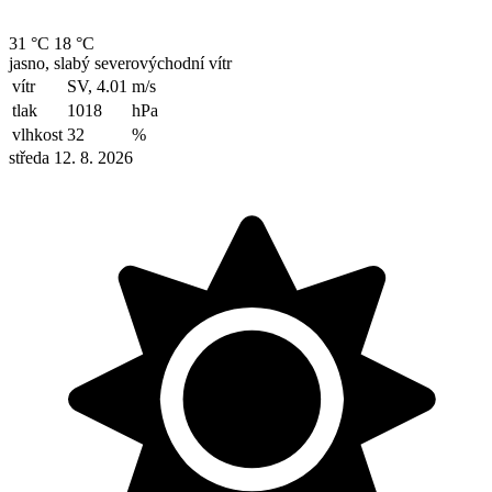
31 °C
18 °C
jasno, slabý severovýchodní vítr
vítr
SV, 4.01
m/s
tlak
1018
hPa
vlhkost
32
%
středa 12. 8. 2026