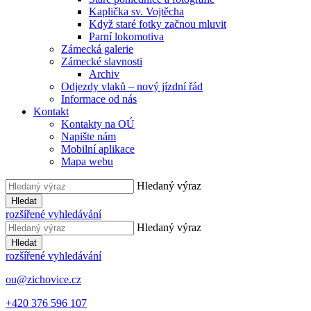
Kaplička sv. Vojtěcha
Když staré fotky začnou mluvit
Parní lokomotiva
Zámecká galerie
Zámecké slavnosti
Archiv
Odjezdy vlaků – nový jízdní řád
Informace od nás
Kontakt
Kontakty na OÚ
Napište nám
Mobilní aplikace
Mapa webu
Hledaný výraz
Hledat
rozšířené vyhledávání
Hledaný výraz
Hledat
rozšířené vyhledávání
ou@zichovice.cz
+420 ​​376 596 107