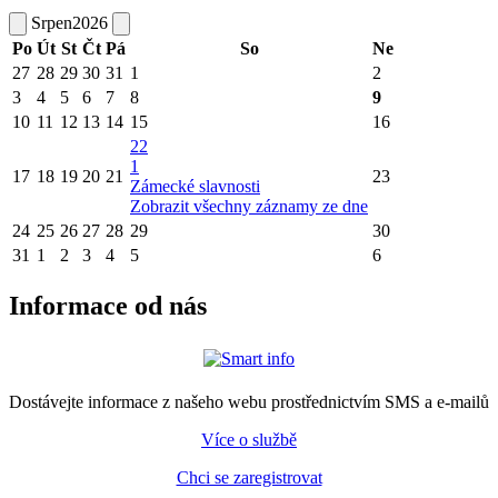
Srpen
2026
Po
Út
St
Čt
Pá
So
Ne
27
28
29
30
31
1
2
3
4
5
6
7
8
9
10
11
12
13
14
15
16
22
1
17
18
19
20
21
23
Zámecké slavnosti
Zobrazit všechny záznamy ze dne
24
25
26
27
28
29
30
31
1
2
3
4
5
6
Informace od nás
Dostávejte informace z našeho webu prostřednictvím SMS a e-mailů
Více o službě
Chci se zaregistrovat