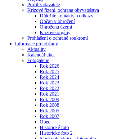
Profil zadavatele
Krizové řízení, ochrana obyvatelstva
Důležité kontakty a odkazy
Občan v ohrožení
Ohrožená území
Krizové orgány
Prohlášení o ochraně soukromí
Informace pro občany
Aktuality
Kalendář akcí
Fotogalerie
Rok 2026
Rok 2025
Rok 2024
Rok 2023
Rok 2022
Rok 2021
Rok 2009
Rok 2008
Rok 2005
Rok 2007
Obec
Historické foto
Historické foto 2
Staré pohlednice a fotografie