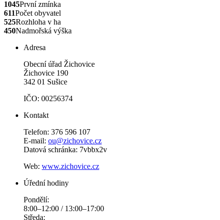
1045
První zmínka
611
Počet obyvatel
525
Rozhloha v ha
450
Nadmořská výška
Adresa
Obecní úřad Žichovice
Žichovice 190
342 01 Sušice
IČO: 00256374
Kontakt
Telefon: 376 596 107
E-mail:
ou@zichovice.cz
Datová schránka: 7vbbx2v
Web:
www.zichovice.cz
Úřední hodiny
Pondělí:
8:00–12:00 / 13:00–17:00
Středa: