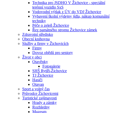
Technika pro JSDHO V Žichovice - speciální
terénní vozidlo SxS
Vodovodní výtlak z ÚV do VDJ Žichovice
Vybavení školní výdejny jídla, nákup komunální
techniky
Péče o zeleň Žichovice
Řez památného stromu Žichovice zámek
Zdravotní středisko
Obecní knihovna
Služby a firmy v Žichovicích
Firmy
Dovoz obědů pro seniory
Život v obci
Otavěnky
Fotogalerie
SHŠ Rytíři-Žichovice
TJ Žichovice
Hasiči
Otavan
Sport a volný čas
Průvodce Žichovicemi
Turistické zajímavosti
Hrady a zámky
Rozhledny
Muzeum