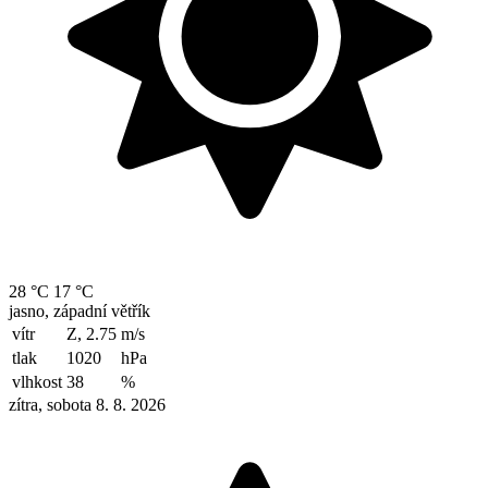
28 °C
17 °C
jasno, západní větřík
vítr
Z, 2.75
m/s
tlak
1020
hPa
vlhkost
38
%
zítra, sobota 8. 8. 2026