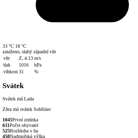
33 °C
18 °C
zataženo, slabý západní vítr
vítr
Z, 4.13
m/s
tlak
1016
hPa
vlhkost
31
%
Svátek
Svátek má
Lada
Zítra má svátek
Soběslav
1045
První zmínka
611
Počet obyvatel
525
Rozhloha v ha
450
Nadmořská výška