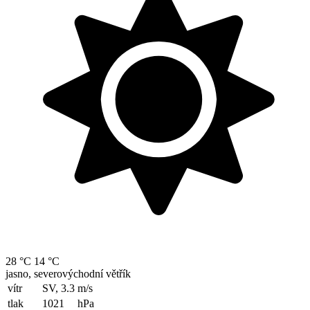
28 °C
14 °C
jasno, severovýchodní větřík
vítr
SV, 3.3
m/s
tlak
1021
hPa