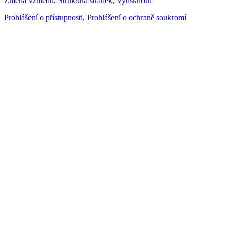
Změna vzhledu
,
Struktura stránek
,
Vytisknout
Prohlášení o přístupnosti
,
Prohlášení o ochraně soukromí