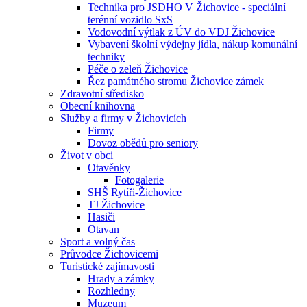
Technika pro JSDHO V Žichovice - speciální
terénní vozidlo SxS
Vodovodní výtlak z ÚV do VDJ Žichovice
Vybavení školní výdejny jídla, nákup komunální
techniky
Péče o zeleň Žichovice
Řez památného stromu Žichovice zámek
Zdravotní středisko
Obecní knihovna
Služby a firmy v Žichovicích
Firmy
Dovoz obědů pro seniory
Život v obci
Otavěnky
Fotogalerie
SHŠ Rytíři-Žichovice
TJ Žichovice
Hasiči
Otavan
Sport a volný čas
Průvodce Žichovicemi
Turistické zajímavosti
Hrady a zámky
Rozhledny
Muzeum