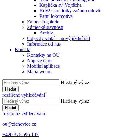
Kaplička sv. Vojtěcha
Když staré fotky začnou mluvit
Parní lokomotiva
Zámecká galerie
Zámecké slavnosti
Archiv
Odjezdy vlaků – nový jízdní řád
Informace od nás
Kontakt
Kontakty na OÚ
Napište nám
Mobilní aplikace
Mapa webu
Hledaný výraz
Hledat
rozšířené vyhledávání
Hledaný výraz
Hledat
rozšířené vyhledávání
ou@zichovice.cz
+420 ​​376 596 107