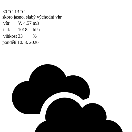
30 °C
13 °C
skoro jasno, slabý východní vítr
vítr
V, 4.57
m/s
tlak
1018
hPa
vlhkost
33
%
pondělí 10. 8. 2026