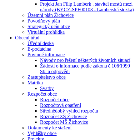
Projekt Jan Filip Lamberk . stavitel mostů mezi
národy (BYCZ-SPF00108 - Lamberská stezka)
Územní plán Žichovice
Povodňový plán
Strategický plán obce
Virtuální prohlídka
Obecní úřad
Úřední deska
E-podatelna
Povinné informace
Návody pro řešení některých životních situací
Žádosti o informace podle zákona č.106⁄1999
Sb. a odpovědi
Zastupitelstvo obce
Matrika
Svatby
Rozpočet obce
Rozpočet obce
Rozpočtová opatření
Střednědobý výhled rozpočtu
Rozpočet ZŠ Žichovice
Rozpočet MŠ Žichovice
Dokumenty ke stažení
Vyhlášky obce
Projekty