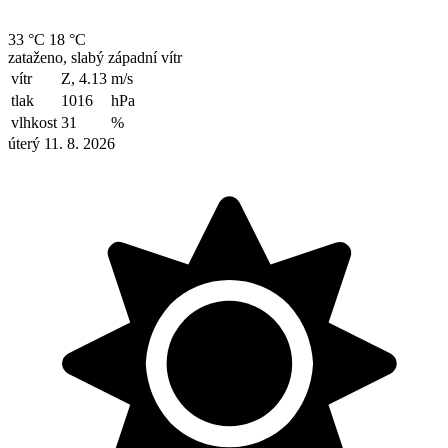
33 °C
18 °C
zataženo, slabý západní vítr
vítr
Z, 4.13
m/s
tlak
1016
hPa
vlhkost
31
%
úterý 11. 8. 2026