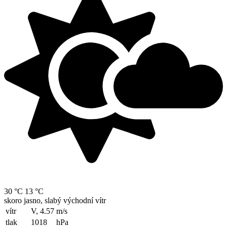
30 °C
13 °C
skoro jasno, slabý východní vítr
vítr
V, 4.57
m/s
tlak
1018
hPa