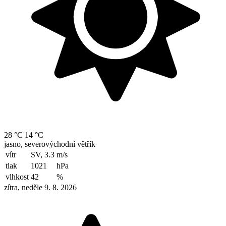
28 °C
14 °C
jasno, severovýchodní větřík
vítr
SV, 3.3
m/s
tlak
1021
hPa
vlhkost
42
%
zítra, neděle 9. 8. 2026