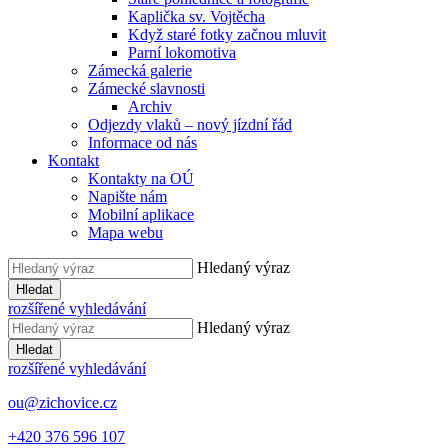
Kaplička sv. Vojtěcha
Když staré fotky začnou mluvit
Parní lokomotiva
Zámecká galerie
Zámecké slavnosti
Archiv
Odjezdy vlaků – nový jízdní řád
Informace od nás
Kontakt
Kontakty na OÚ
Napište nám
Mobilní aplikace
Mapa webu
Hledaný výraz
Hledat
rozšířené vyhledávání
Hledaný výraz
Hledat
rozšířené vyhledávání
ou@zichovice.cz
+420 ​​376 596 107