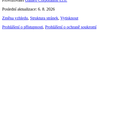
Provozovatel
Galileo Corporation s.r.o.
Poslední aktualizace: 6. 8. 2026
Změna vzhledu
,
Struktura stránek
,
Vytisknout
Prohlášení o přístupnosti
,
Prohlášení o ochraně soukromí