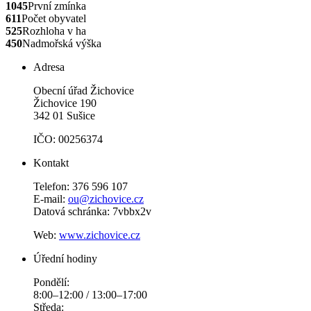
1045
První zmínka
611
Počet obyvatel
525
Rozhloha v ha
450
Nadmořská výška
Adresa
Obecní úřad Žichovice
Žichovice 190
342 01 Sušice
IČO: 00256374
Kontakt
Telefon: 376 596 107
E-mail:
ou@zichovice.cz
Datová schránka: 7vbbx2v
Web:
www.zichovice.cz
Úřední hodiny
Pondělí:
8:00–12:00 / 13:00–17:00
Středa: