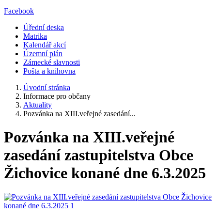
Facebook
Úřední deska
Matrika
Kalendář akcí
Územní plán
Zámecké slavnosti
Pošta a knihovna
Úvodní stránka
Informace pro občany
Aktuality
Pozvánka na XIII.veřejné zasedání...
Pozvánka na XIII.veřejné
zasedání zastupitelstva Obce
Žichovice konané dne 6.3.2025