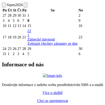
Srpen
2026
Po
Út
St
Čt
Pá
So
Ne
27
28
29
30
31
1
2
3
4
5
6
7
8
9
10
11
12
13
14
15
16
22
1
17
18
19
20
21
23
Zámecké slavnosti
Zobrazit všechny záznamy ze dne
24
25
26
27
28
29
30
31
1
2
3
4
5
6
Informace od nás
Dostávejte informace z našeho webu prostřednictvím SMS a e-mailů
Více o službě
Chci se zaregistrovat