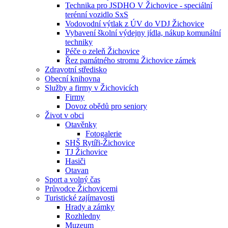
Technika pro JSDHO V Žichovice - speciální
terénní vozidlo SxS
Vodovodní výtlak z ÚV do VDJ Žichovice
Vybavení školní výdejny jídla, nákup komunální
techniky
Péče o zeleň Žichovice
Řez památného stromu Žichovice zámek
Zdravotní středisko
Obecní knihovna
Služby a firmy v Žichovicích
Firmy
Dovoz obědů pro seniory
Život v obci
Otavěnky
Fotogalerie
SHŠ Rytíři-Žichovice
TJ Žichovice
Hasiči
Otavan
Sport a volný čas
Průvodce Žichovicemi
Turistické zajímavosti
Hrady a zámky
Rozhledny
Muzeum