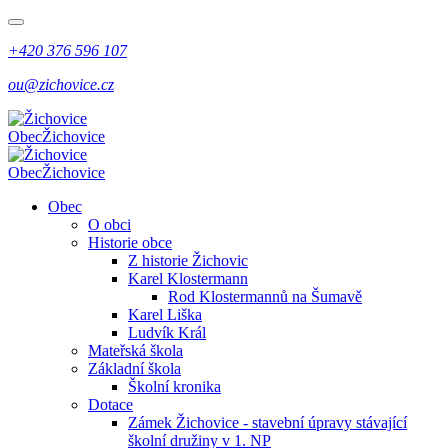
+420 376 596 107
ou@zichovice.cz
Obec
Žichovice
Obec
Žichovice
Obec
O obci
Historie obce
Z historie Žichovic
Karel Klostermann
Rod Klostermannů na Šumavě
Karel Liška
Ludvík Král
Mateřská škola
Základní škola
Školní kronika
Dotace
Zámek Žichovice - stavební úpravy stávající
školní družiny v 1. NP