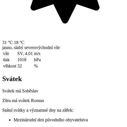
31 °C
18 °C
jasno, slabý severovýchodní vítr
vítr
SV, 4.01
m/s
tlak
1018
hPa
vlhkost
32
%
Svátek
Svátek má
Soběslav
Zítra má svátek
Roman
Státní svátky a významné dny na zítřek:
Mezinárodní den původního obyvatelstva