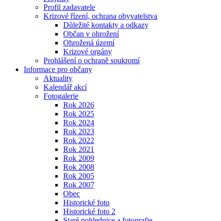
Profil zadavatele
Krizové řízení, ochrana obyvatelstva
Důležité kontakty a odkazy
Občan v ohrožení
Ohrožená území
Krizové orgány
Prohlášení o ochraně soukromí
Informace pro občany
Aktuality
Kalendář akcí
Fotogalerie
Rok 2026
Rok 2025
Rok 2024
Rok 2023
Rok 2022
Rok 2021
Rok 2009
Rok 2008
Rok 2005
Rok 2007
Obec
Historické foto
Historické foto 2
Staré pohlednice a fotografie