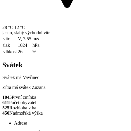
28 °C
12 °C
jasno, slabý východní vítr
vítr
V, 3.55
m/s
tlak
1024
hPa
vlhkost
26
%
Svátek
Svátek má
Vavřinec
Zítra má svátek
Zuzana
1045
První zmínka
611
Počet obyvatel
525
Rozhloha v ha
450
Nadmořská výška
Adresa