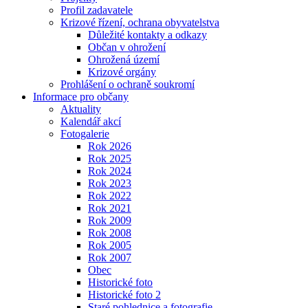
Profil zadavatele
Krizové řízení, ochrana obyvatelstva
Důležité kontakty a odkazy
Občan v ohrožení
Ohrožená území
Krizové orgány
Prohlášení o ochraně soukromí
Informace pro občany
Aktuality
Kalendář akcí
Fotogalerie
Rok 2026
Rok 2025
Rok 2024
Rok 2023
Rok 2022
Rok 2021
Rok 2009
Rok 2008
Rok 2005
Rok 2007
Obec
Historické foto
Historické foto 2
Staré pohlednice a fotografie