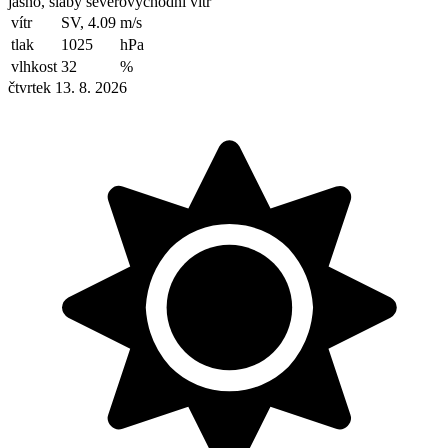
jasno, slabý severovýchodní vítr
vítr
SV, 4.09
m/s
tlak
1025
hPa
vlhkost
32
%
čtvrtek 13. 8. 2026