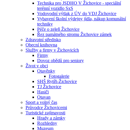
Technika pro JSDHO V Žichovice - speciální
terénní vozidlo SxS
Vodovodní výtlak z ÚV do VDJ Žichovice
Vybavení školní výdejny jídla, nákup komunální
techniky
Péče o zeleň Žichovice
Řez památného stromu Žichovice zámek
Zdravotní středisko
Obecní knihovna
Služby a firmy v Žichovicích
Firmy
Dovoz obědů pro seniory
Život v obci
Otavěnky
Fotogalerie
SHŠ Rytíři-Žichovice
TJ Žichovice
Hasiči
Otavan
Sport a volný čas
Průvodce Žichovicemi
Turistické zajímavosti
Hrady a zámky
Rozhledny
Muzeum