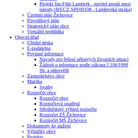
Projekt Jan Filip Lamberk . stavitel mostů mezi
národy (BYCZ-SPF00108 - Lamberská stezka)
Územní plán Žichovice
Povodňový plán
Strategický plán obce
Virtuální prohlídka
Obecní úřad
Úřední deska
E-podatelna
Povinné informace
Návody pro řešení některých životních situací
Žádosti o informace podle zákona č.106⁄1999
Sb. a odpovědi
Zastupitelstvo obce
Matrika
Svatby
Rozpočet obce
Rozpočet obce
Rozpočtová opatření
Střednědobý výhled rozpočtu
Rozpočet ZŠ Žichovice
Rozpočet MŠ Žichovice
Dokumenty ke stažení
Vyhlášky obce
Projekty