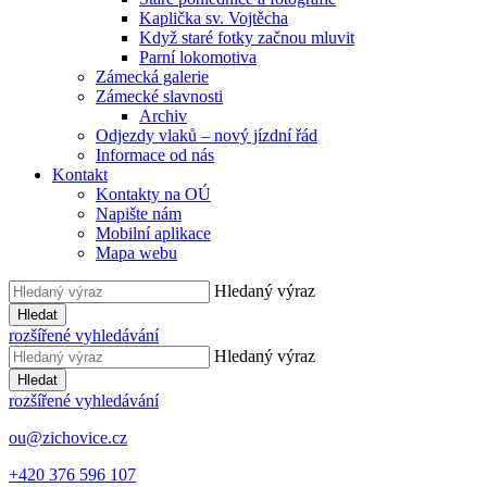
Kaplička sv. Vojtěcha
Když staré fotky začnou mluvit
Parní lokomotiva
Zámecká galerie
Zámecké slavnosti
Archiv
Odjezdy vlaků – nový jízdní řád
Informace od nás
Kontakt
Kontakty na OÚ
Napište nám
Mobilní aplikace
Mapa webu
Hledaný výraz
Hledat
rozšířené vyhledávání
Hledaný výraz
Hledat
rozšířené vyhledávání
ou@zichovice.cz
+420 ​​376 596 107