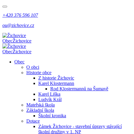
+420 376 596 107
ou@zichovice.cz
Obec
Žichovice
Obec
Žichovice
Obec
O obci
Historie obce
Z historie Žichovic
Karel Klostermann
Rod Klostermannů na Šumavě
Karel Liška
Ludvík Král
Mateřská škola
Základní škola
Školní kronika
Dotace
Zámek Žichovice - stavební úpravy stávající
školní družiny v 1. NP