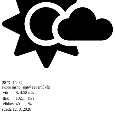
28 °C
15 °C
skoro jasno, slabý severní vítr
vítr
S, 4.58
m/s
tlak
1021
hPa
vlhkost
40
%
středa 12. 8. 2026