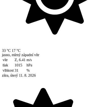
33 °C
17 °C
jasno, mírný západní vítr
vítr
Z, 6.41
m/s
tlak
1015
hPa
vlhkost
31
%
zítra, úterý 11. 8. 2026